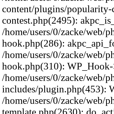
content/plugins/popularity-
contest.php(2495): akpc_is
/home/users/0/zacke/web/p
hook.php(286): akpc_api_foo
/home/users/0/zacke/web/p
hook.php(310): WP_Hook->ap
/home/users/0/zacke/web/p
includes/plugin.php(453):
/home/users/0/zacke/web/ph
template.php(2630): do_act