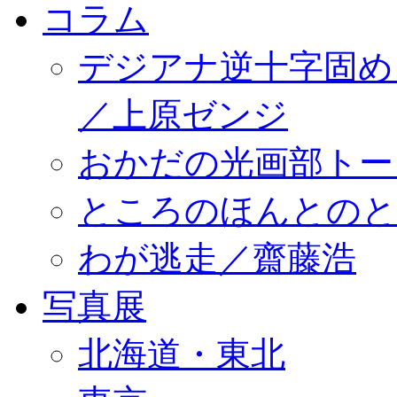
コラム
デジアナ逆十字固め
／上原ゼンジ
おかだの光画部トー
ところのほんとのところ／
わが逃走／齋藤浩
写真展
北海道・東北