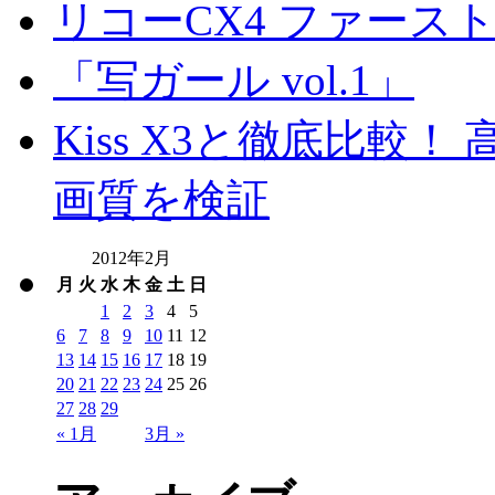
リコーCX4 ファース
「写ガール vol.1」
Kiss X3と徹底比較！ 高
画質を検証
2012年2月
月
火
水
木
金
土
日
1
2
3
4
5
6
7
8
9
10
11
12
13
14
15
16
17
18
19
20
21
22
23
24
25
26
27
28
29
« 1月
3月 »