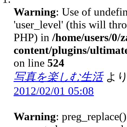
Warning
: Use of undefi
'user_level' (this will th
PHP) in
/home/users/0/
content/plugins/ultima
on line
524
写真を楽しむ生活
より
2012/02/01 05:08
Warning
: preg_replace()