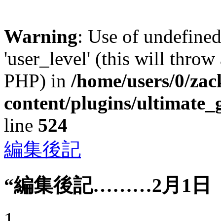
Warning
: Use of undefined
'user_level' (this will throw
PHP) in
/home/users/0/za
content/plugins/ultimate_
line
524
編集後記
“編集後記………2月1日