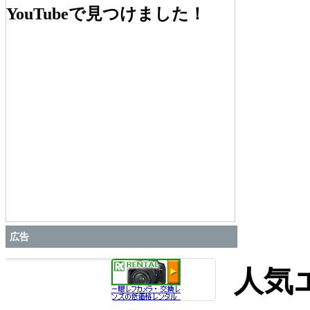
コラム
,
デジアナ逆十字固め…／上原ゼンジ
YouTubeで見つけました！
2010/04/06
広告
人気