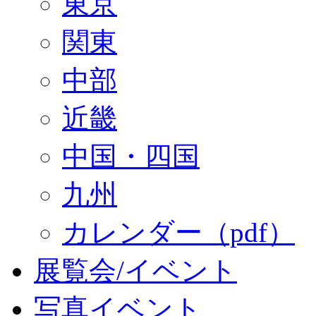
東京
関東
中部
近畿
中国・四国
九州
カレンダー（pdf）
展覧会/イベント
写真イベント