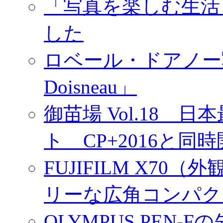
「写真を楽しむ生活
した
ロベール・ドアノー写真展
Doisneau」
御苗場 Vol.18
ト CP+2016と同
FUJIFILM X7
リーな広角コンパク
OLYMPUS PEN