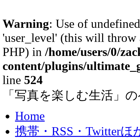
Warning
: Use of undefined
'user_level' (this will throw
PHP) in
/home/users/0/za
content/plugins/ultimate_
line
524
「写真を楽しむ生活」の
Home
携帯・RSS・Twitterほ