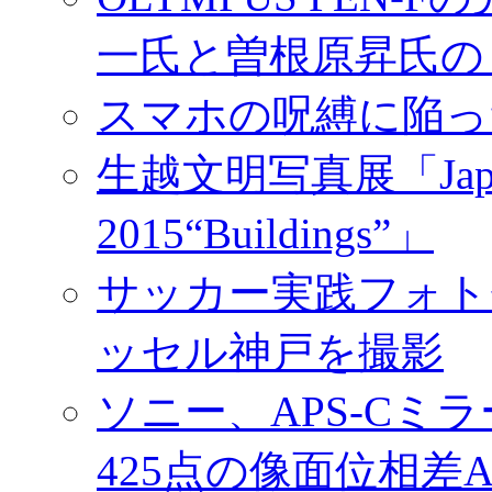
一氏と曽根原昇氏の
スマホの呪縛に陥っ
生越文明写真展「Japan／T
2015“Buildings”」
サッカー実践フォトセ
ッセル神戸を撮影
ソニー、APS-Cミ
425点の像面位相差