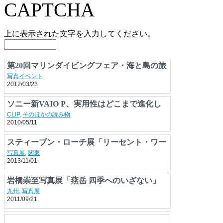
上に表示された文字を入力してください。
第20回マリンダイビングフェア・海と島の旅
フェア2012
写真イベント
2012/03/23
ソニー新VAIO P、実用性はどこまで進化し
た？
CLIP
,
そのほかの読み物
2010/05/11
スティーブン・ローチ展「リーセント・ワー
クス」
写真展
,
関東
2013/11/01
岩橋崇至写真展「燕岳 四季へのいざない」
九州
,
写真展
2011/09/21
■デジアナ逆十字固め… 写真を編む