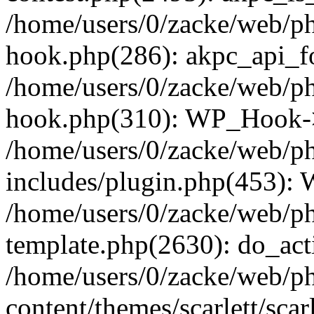
/home/users/0/zacke/web/p
hook.php(286): akpc_api_foo
/home/users/0/zacke/web/p
hook.php(310): WP_Hook->ap
/home/users/0/zacke/web/p
includes/plugin.php(453):
/home/users/0/zacke/web/ph
template.php(2630): do_act
/home/users/0/zacke/web/p
content/themes/scarlett/scar