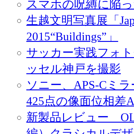
スマホの呪縛に陥っ
生越文明写真展「Japan／T
2015“Buildings”」
サッカー実践フォトセ
ッセル神戸を撮影
ソニー、APS-Cミ
425点の像面位相差
新製品レビュー OLY
編）クラシカルデザ