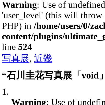
Warning
: Use of undefined
'user_level' (this will throw
PHP) in
/home/users/0/za
content/plugins/ultimate_
line
524
写真展
,
近畿
“石川圭花写真展「voi
Warning
: Use of undefi