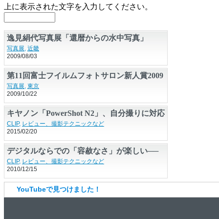
上に表示された文字を入力してください。
逸見絹代写真展「還暦からの水中写真」
写真展
,
近畿
2009/08/03
第11回富士フイルムフォトサロン新人賞2009
発表展
写真展
,
東京
2009/10/22
キヤノン「PowerShot N2」、自分撮りに対応
した異色カメラの実力
CLIP
,
レビュー、撮影テクニックなど
2015/02/20
デジタルならでの「容赦なさ」が楽しい──
ペンタックス「K-5」
CLIP
,
レビュー、撮影テクニックなど
2010/12/15
YouTubeで見つけました！