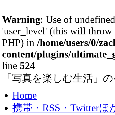
Warning
: Use of undefined
'user_level' (this will throw
PHP) in
/home/users/0/za
content/plugins/ultimate_
line
524
「写真を楽しむ生活」の
Home
携帯・RSS・Twitterほ