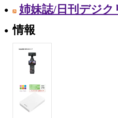
姉妹誌/日刊デジク
情報