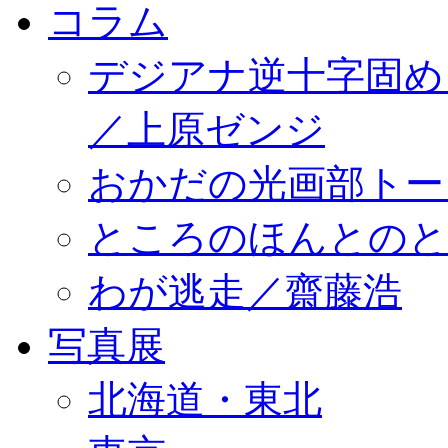
コラム
デジアナ逆十字固め
／上原ゼンジ
おかだの光画部トー
ところのほんとのところ／
わが逃走／齋藤浩
写真展
北海道・東北