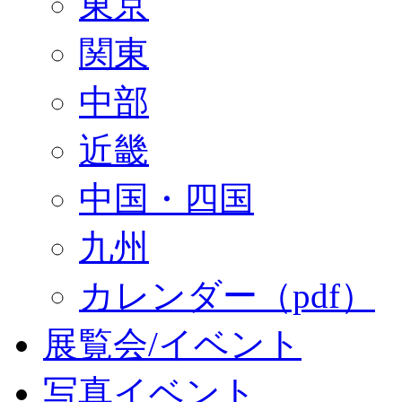
東京
関東
中部
近畿
中国・四国
九州
カレンダー（pdf）
展覧会/イベント
写真イベント