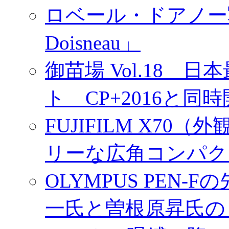
ロベール・ドアノー写真展
Doisneau」
御苗場 Vol.18
ト CP+2016と同
FUJIFILM X7
リーな広角コンパク
OLYMPUS PEN
一氏と曽根原昇氏の