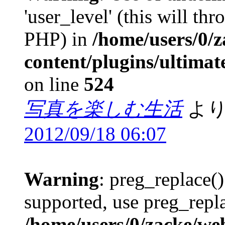
'user_level' (this will th
PHP) in
/home/users/0/
content/plugins/ultima
on line
524
写真を楽しむ生活
より
2012/09/18 06:07
Warning
: preg_replace()
supported, use preg_repla
/home/users/0/zacke/we