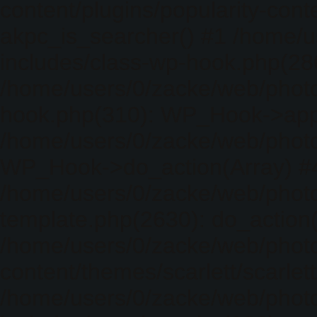
content/plugins/popularity-cont
akpc_is_searcher() #1 /home/u
includes/class-wp-hook.php(286)
/home/users/0/zacke/web/photo
hook.php(310): WP_Hook->apply_
/home/users/0/zacke/web/photo
WP_Hook->do_action(Array) #
/home/users/0/zacke/web/photo
template.php(2630): do_action(
/home/users/0/zacke/web/phot
content/themes/scarlett/scarlet
/home/users/0/zacke/web/phot