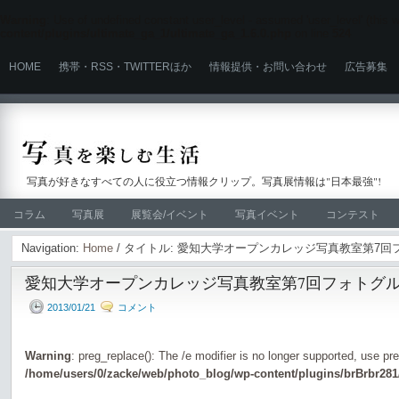
Warning
: Use of undefined constant user_level - assumed 'user_level' (this wi
content/plugins/ultimate_ga_1/ultimate_ga_1.6.0.php
on line
524
HOME
携帯・RSS・TWITTERほか
情報提供・お問い合わせ
広告募集
写真が好きなすべての人に役立つ情報クリップ。写真展情報は"日本最強"!
コラム
写真展
展覧会/イベント
写真イベント
コンテスト
Navigation:
Home
/ タイトル: 愛知大学オープンカレッジ写真教室第7
愛知大学オープンカレッジ写真教室第7回フォトグ
2013/01/21
コメント
Warning
: preg_replace(): The /e modifier is no longer supported, use pr
/home/users/0/zacke/web/photo_blog/wp-content/plugins/brBrbr281