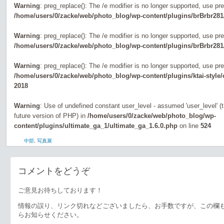
Warning
: preg_replace(): The /e modifier is no longer supported, use pr
/home/users/0/zacke/web/photo_blog/wp-content/plugins/brBrbr281
Warning
: preg_replace(): The /e modifier is no longer supported, use pr
/home/users/0/zacke/web/photo_blog/wp-content/plugins/brBrbr281
Warning
: preg_replace(): The /e modifier is no longer supported, use pr
/home/users/0/zacke/web/photo_blog/wp-content/plugins/ktai-style
2018
Warning
: Use of undefined constant user_level - assumed 'user_level' (th
future version of PHP) in
/home/users/0/zacke/web/photo_blog/wp-
content/plugins/ultimate_ga_1/ultimate_ga_1.6.0.php
on line
524
中部
,
写真展
コメントをどうぞ
ご意見お待ちしております！
情報の誤り、リンク切れなどございましたら、お手数ですが、この欄
らお知らせください。