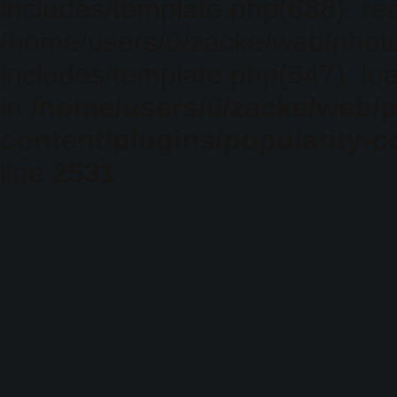
includes/template.php(688): req
/home/users/0/zacke/web/phot
includes/template.php(647): loa
in
/home/users/0/zacke/web/
content/plugins/popularity-c
line
2531