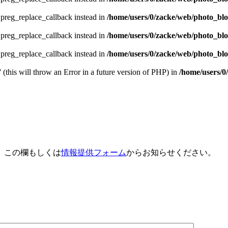
e preg_replace_callback instead in
/home/users/0/zacke/web/photo_bl
e preg_replace_callback instead in
/home/users/0/zacke/web/photo_bl
e preg_replace_callback instead in
/home/users/0/zacke/web/photo_blog
 (this will throw an Error in a future version of PHP) in
/home/users/0
、この欄もしくは
情報提供フォーム
からお知らせください。