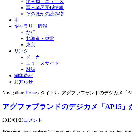
読み物、ニュース
写真業界関係情報
そのほかの読み物
本
ギャラリー情報
な行
北海道・東北
東京
リンク
メーカー
ニュースサイト
雑誌
編集後記
お知らせ
Navigation:
Home
/ タイトル: アグファブランドのデジカメ「A
アグファブランドのデジカメ「AP15」
2013/01/23
コメント
Warning
: preg_replace(): The /e modifier is no longer supported, us