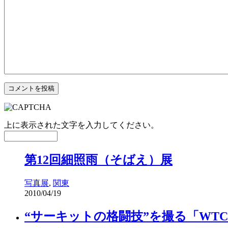
上に表示された文字を入力してください。
第12回細照雨（そばえ）展
写真展
,
関東
2010/04/19
“サーキットの格闘技”を撮る「WT