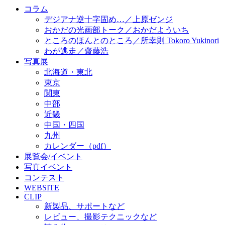
コラム
デジアナ逆十字固め…／上原ゼンジ
おかだの光画部トーク／おかだよういち
ところのほんとのところ／所幸則 Tokoro Yukinori
わが逃走／齋藤浩
写真展
北海道・東北
東京
関東
中部
近畿
中国・四国
九州
カレンダー（pdf）
展覧会/イベント
写真イベント
コンテスト
WEBSITE
CLIP
新製品、サポートなど
レビュー、撮影テクニックなど