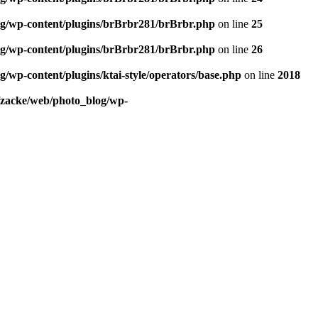
og/wp-content/plugins/brBrbr281/brBrbr.php
on line
25
og/wp-content/plugins/brBrbr281/brBrbr.php
on line
26
/wp-content/plugins/ktai-style/operators/base.php
on line
2018
/zacke/web/photo_blog/wp-