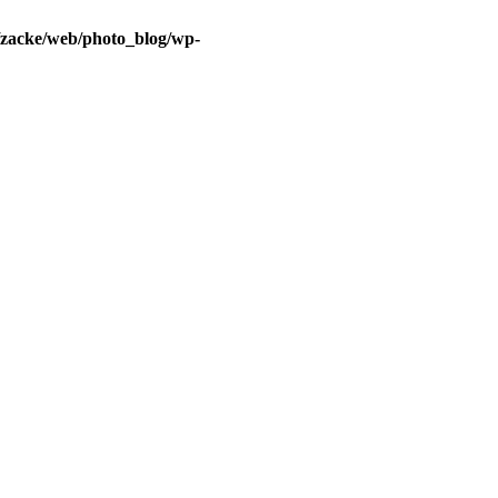
/zacke/web/photo_blog/wp-