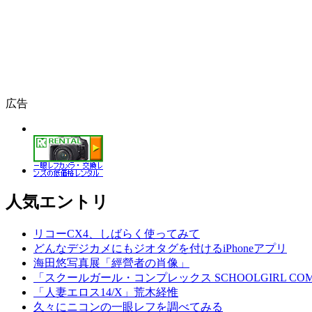
広告
人気エントリ
リコーCX4、しばらく使ってみて
どんなデジカメにもジオタグを付けるiPhoneアプリ
海田悠写真展「經營者の肖像」
「スクールガール・コンプレックス SCHOOLGIRL COM
「人妻エロス14/X」荒木経惟
久々にニコンの一眼レフを調べてみる