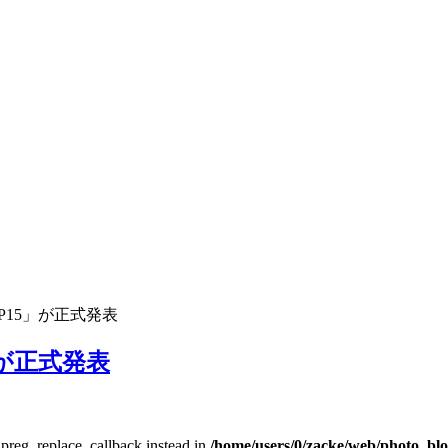
P15」が正式発表
が正式発表
e preg_replace_callback instead in
/home/users/0/zacke/web/photo_bl