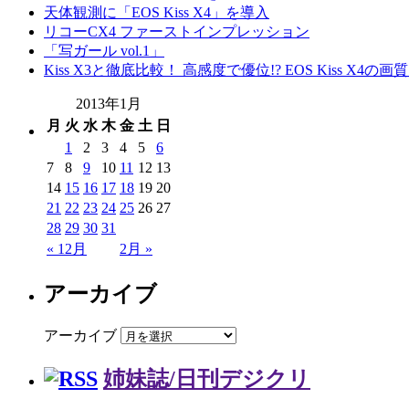
天体観測に「EOS Kiss X4」を導入
リコーCX4 ファーストインプレッション
「写ガール vol.1」
Kiss X3と徹底比較！ 高感度で優位!? EOS Kiss X4の
2013年1月
月
火
水
木
金
土
日
1
2
3
4
5
6
7
8
9
10
11
12
13
14
15
16
17
18
19
20
21
22
23
24
25
26
27
28
29
30
31
« 12月
2月 »
アーカイブ
アーカイブ
姉妹誌/日刊デジクリ