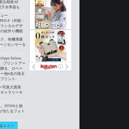
像面位相差AF
電子水準器も
ビュー
 PEN-F（外観・
クラシカルデザ
新の絵作り機能
ック、有機薄膜
メージセンサーを
ippe Salaun
ion」‐プリントアー
が贈る、ロベー
ー他6名の珠玉
プリント‐
ー写真大賞発
トギャラリーキ
L、D5500と旅
が当たるフォト
ト