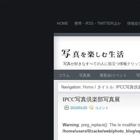
Warning
: Use of undefined constant user_level - assumed 'user_level' (this wi
line
524
HOME
携帯・RSS・TWITTERほか
情報提
写真が好きなすべての人に役立つ情報クリップ
コラム
写真展
展覧会/イベント
写
Navigation:
Home
/ タイトル: IPCC写真
IPCC写真倶楽部写真展
2013/01/25
コメント
Warning
: preg_replace(): The /e modifier 
/home/users/0/zacke/web/photo_blog/wp