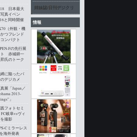
姉妹誌/日刊デジクリ
l.18 日本最大
型写真イベン
016と同時開催
情報
M X70（外観・機
派かつフレンド
角コンパクト
 PEN-Fの先行展
ート 赤城耕一
原昇氏のトーク
呪縛に陥ったパ
クのデジカメ
展「Japan／
ohama 2013-
dings”」
実践フォトセミ
 FC岐阜vsヴィ
戸を撮影
PS-Cミラーレス
0」を海外発表