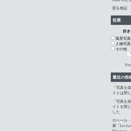
質を検証
投票
好き
風景写真
人物写真
その他
Vie
最近の投
「写真を
イトは閉
「写真を
イトを閉
した
ロベール
展「Les Lei
Doisneau」