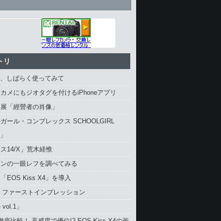
トリ
4、しばらく使ってみて
カメにもジオタグを付けるiPhoneアプリ
真展「經營者の肖像」
ガール・コンプレックス SCHOOLGIRL
X」
ス14/X」荒木経惟
コンの一眼レフを調べてみる
EOS Kiss X4」を導入
4 ファーストインプレッション
vol.1」
と徹底比較！ 高感度で優位!? EOS Kiss X4の画