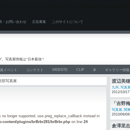
ll throw an Error in a future version of PHP) in
/home/users/0/zacke/web/ph
供・お問い合わせ
広告募集
このサイトについて
。写真展情報は"日本最強"!
WEBSITE
CLIP
真イベント
コンテスト
本
ギャラリー情報
倶楽部写真展
渡辺美穂
笑い、
九州
,
写真
2012/10/17
「吉野
写真展
,
関
2010/06/08
is no longer supported, use preg_replace_callback instead in
-content/plugins/brBrbr281/brBrbr.php
on line
24
倉澤里