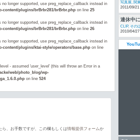
写真展
,
関
is no longer supported, use preg_replace_callback instead in
2011/09/21
-content/plugins/brBrbr281/brBrbr.php
on line
25
連休中に
is no longer supported, use preg_replace_callback instead in
は？
CLIP
,
その
-content/plugins/brBrbr281/brBrbr.php
on line
26
2010/04/27
is no longer supported, use preg_replace_callback instead in
You
content/plugins/ktai-style/operators/base.php
on line
evel - assumed 'user_level' (this will throw an Error in a
zacke/web/photo_blog/wp-
_ga_1.6.0.php
on line
524
たら、お手数ですが、この欄もしくは
情報提供フォーム
か