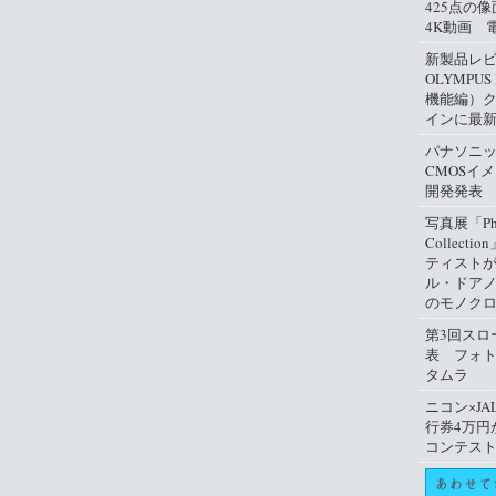
425点の
4K動画 
新製品レ
OLYMPUS
機能編）
インに最
パナソニ
CMOSイ
開発発表
写真展「Phil
Collect
ティスト
ル・ドアノ
のモノクロ
第3回スロ
表 フォ
タムラ
ニコン×JA
行券4万円
コンテス