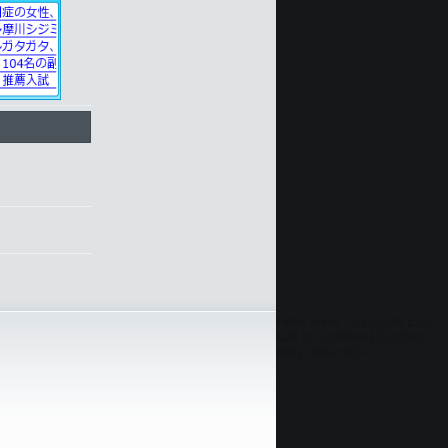
Fatal error
: Uncaught Error:
Call to undefined function
ereg_replace() in