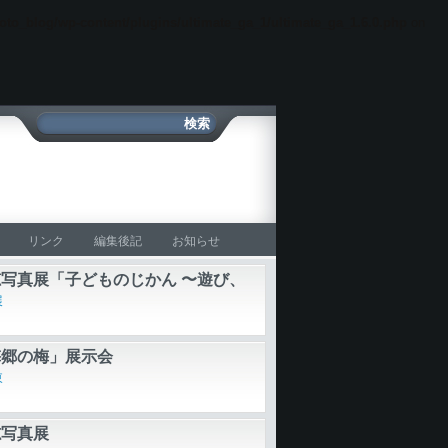
oto_blog/wp-content/plugins/ultimate_ga_1/ultimate_ga_1.6.0.php
on
リンク
編集後記
お知らせ
写真展「子どものじかん 〜遊び、
涙〜」
展
梅郷の梅」展示会
東
志写真展