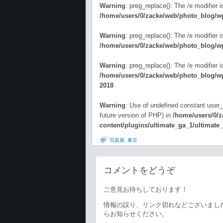
Warning
: preg_replace(): The /e modifier 
/home/users/0/zacke/web/photo_blog/wp
Warning
: preg_replace(): The /e modifier 
/home/users/0/zacke/web/photo_blog/wp
Warning
: preg_replace(): The /e modifier 
/home/users/0/zacke/web/photo_blog/wp-
2018
Warning
: Use of undefined constant user_l
future version of PHP) in
/home/users/0/
content/plugins/ultimate_ga_1/ultimate
写真展
,
東京
コメントをどうぞ
ご意見お待ちしております！
情報の誤り、リンク切れなどございまし
らお知らせください。