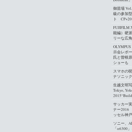
御苗場 Vo
級の参加
ト CP+2
FUJIFIL
能編）硬
リーな広
OLYMPUS
示会レポ
氏と曽根
ショーも
スマホの
ナソニッ
生越文明写真
Tokyo, Yok
2015“Buil
サッカー
ナー2016
ッセル神
ソニー、A
「α630