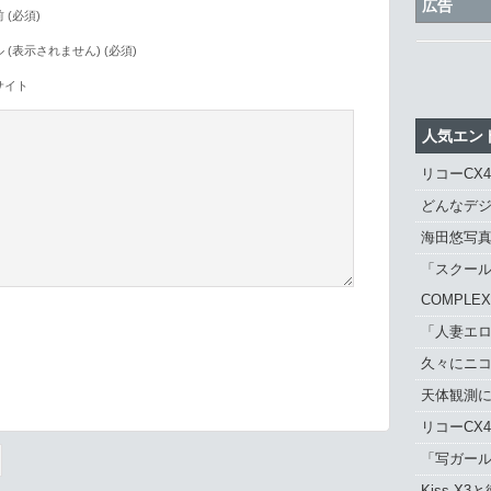
広告
 (必須)
 (表示されません) (必須)
サイト
人気エン
リコーCX
どんなデジ
海田悠写
「スクール
COMPLE
「人妻エロ
久々にニ
。
天体観測に「
リコーCX
「写ガール 
Kiss X3