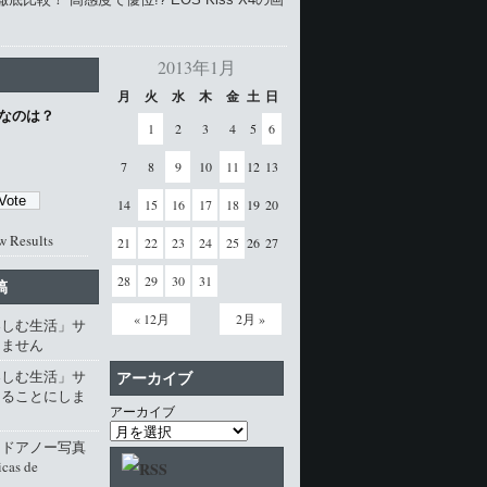
2013年1月
月
火
水
木
金
土
日
なのは？
1
2
3
4
5
6
7
8
9
10
11
12
13
14
15
16
17
18
19
20
w Results
21
22
23
24
25
26
27
28
29
30
31
稿
« 12月
2月 »
楽しむ生活」サ
じません
楽しむ生活」サ
アーカイブ
じることにしま
アーカイブ
・ドアノー写真
cas de