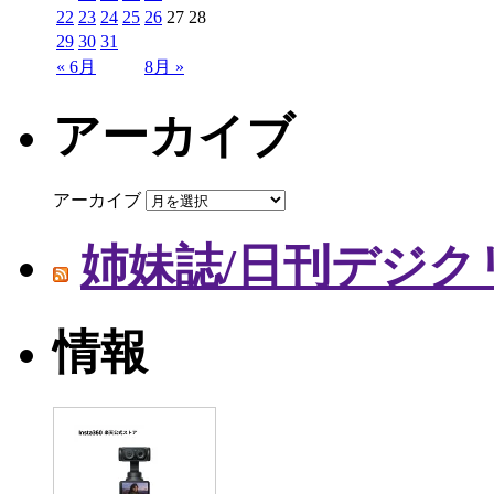
22
23
24
25
26
27
28
29
30
31
« 6月
8月 »
アーカイブ
アーカイブ
姉妹誌/日刊デジク
情報