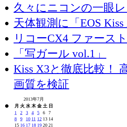
久々にニコンの一眼レ
天体観測に「EOS Kis
リコーCX4 ファース
「写ガール vol.1」
Kiss X3と徹底比較！ 高
画質を検証
2013年7月
月
火
水
木
金
土
日
1
2
3
4
5
6
7
8
9
10
11
12
13
14
15
16
17
18
19
20
21