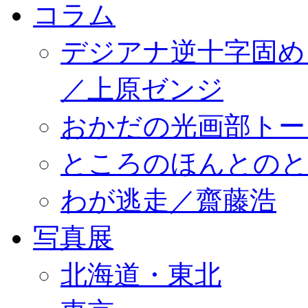
コラム
デジアナ逆十字固め
／上原ゼンジ
おかだの光画部トー
ところのほんとのところ／
わが逃走／齋藤浩
写真展
北海道・東北