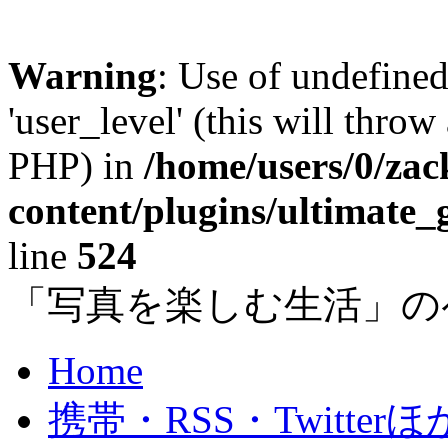
Warning
: Use of undefined
'user_level' (this will throw
PHP) in
/home/users/0/za
content/plugins/ultimate_
line
524
「写真を楽しむ生活」の
Home
携帯・RSS・Twitterほ