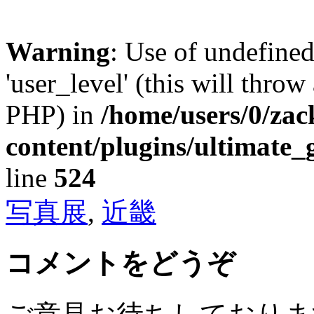
Warning
: Use of undefined
'user_level' (this will throw
PHP) in
/home/users/0/za
content/plugins/ultimate_
line
524
写真展
,
近畿
コメントをどうぞ