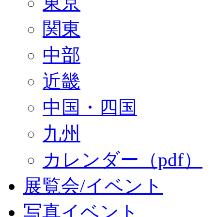
東京
関東
中部
近畿
中国・四国
九州
カレンダー（pdf）
展覧会/イベント
写真イベント