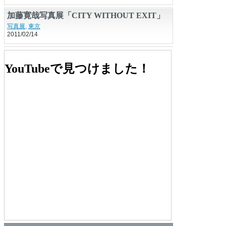
加藤寛哉写真展「CITY WITHOUT EXIT」
写真展
,
東京
2011/02/14
小松ひとみ写真展「桜 逢瀬」
写真展
,
北海道・東北
YouTubeで見つけました！
2010/01/13