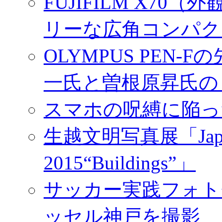
FUJIFILM X7
リーな広角コンパク
OLYMPUS PEN
一氏と曽根原昇氏の
スマホの呪縛に陥っ
生越文明写真展「Japan／T
2015“Buildings”」
サッカー実践フォトセ
ッセル神戸を撮影