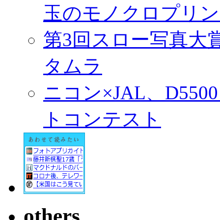
玉のモノクロプリン
第3回スロー写真大
タムラ
ニコン×JAL、D55
トコンテスト
others