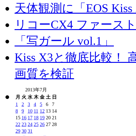
天体観測に「EOS Kis
リコーCX4 ファース
「写ガール vol.1」
Kiss X3と徹底比較！ 高
画質を検証
2013年7月
月
火
水
木
金
土
日
1
2
3
4
5
6
7
8
9
10
11
12
13
14
15
16
17
18
19
20
21
22
23
24
25
26
27
28
29
30
31