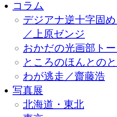
コラム
デジアナ逆十字固め
／上原ゼンジ
おかだの光画部トー
ところのほんとのところ／
わが逃走／齋藤浩
写真展
北海道・東北