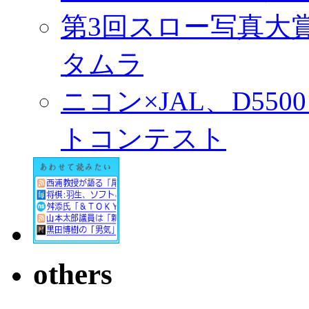
第3回スロー写真大
タムラ
ニコン×JAL、D55
トコンテスト
others