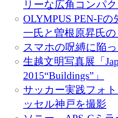
リーな広角コンパク
OLYMPUS PEN
一氏と曽根原昇氏の
スマホの呪縛に陥っ
生越文明写真展「Japan／T
2015“Buildings”」
サッカー実践フォトセ
ッセル神戸を撮影