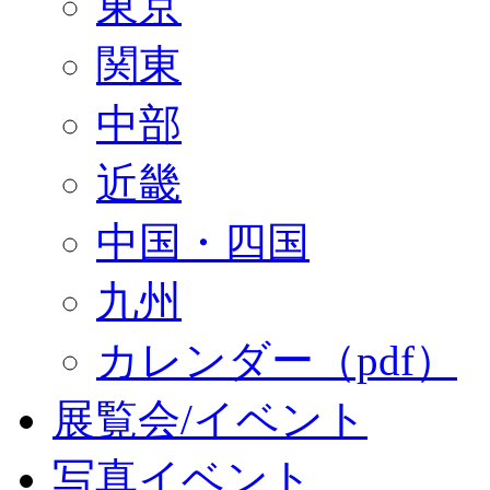
東京
関東
中部
近畿
中国・四国
九州
カレンダー（pdf）
展覧会/イベント
写真イベント