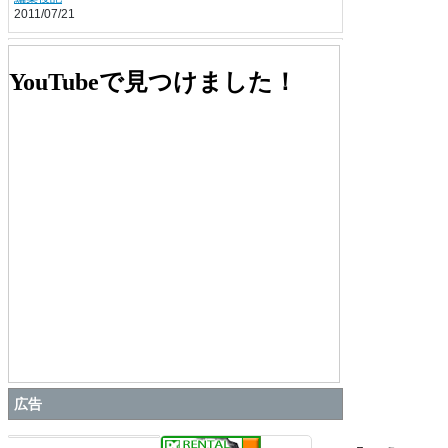
2011/07/21
アップルが「iPhone 5」発表、日本で9月21日
発売
CLIP
,
読み物、ニュース
YouTubeで見つけました！
2012/09/13
広告