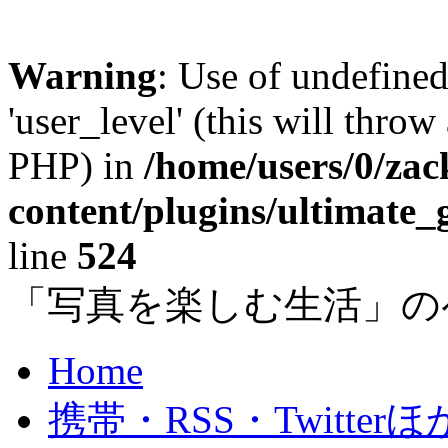
Warning
: Use of undefined
'user_level' (this will throw
PHP) in
/home/users/0/za
content/plugins/ultimate_
line
524
「写真を楽しむ生活」の
Home
携帯・RSS・Twitterほ