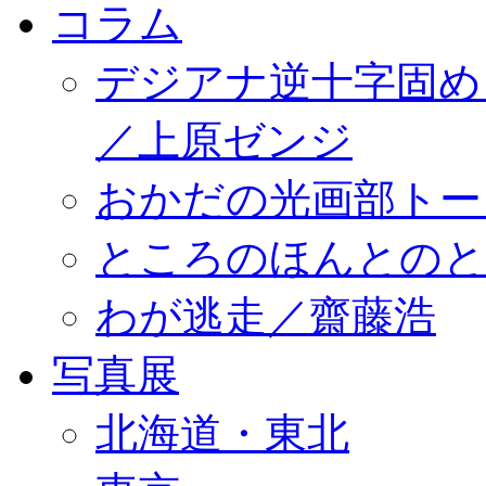
コラム
デジアナ逆十字固め
／上原ゼンジ
おかだの光画部トー
ところのほんとのところ／
わが逃走／齋藤浩
写真展
北海道・東北