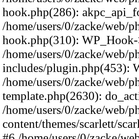
hook.php(286): akpc_api_foo
/home/users/0/zacke/web/p
hook.php(310): WP_Hook->ap
/home/users/0/zacke/web/p
includes/plugin.php(453):
/home/users/0/zacke/web/ph
template.php(2630): do_act
/home/users/0/zacke/web/p
content/themes/scarlett/scar
#6 /home/users/0/zacke/we