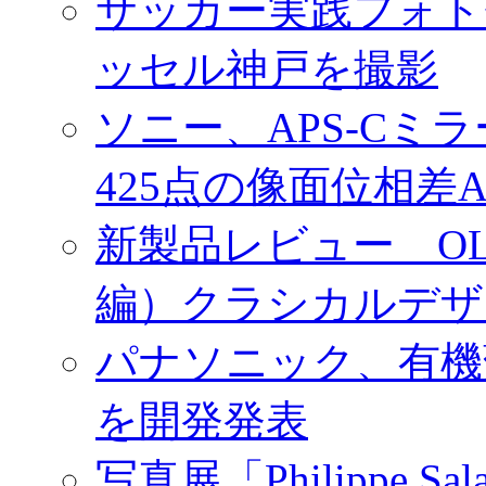
サッカー実践フォトセ
ッセル神戸を撮影
ソニー、APS-Cミ
425点の像面位相差
新製品レビュー OLY
編）クラシカルデザ
パナソニック、有機
を開発発表
写真展「Philippe Sa