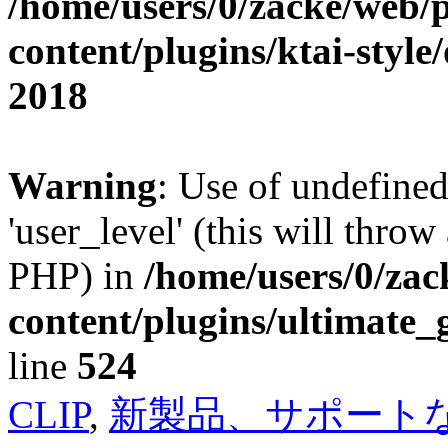
/home/users/0/zacke/web/
content/plugins/ktai-style
2018
Warning
: Use of undefined
'user_level' (this will throw
PHP) in
/home/users/0/za
content/plugins/ultimate_
line
524
CLIP
,
新製品、サポート