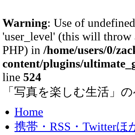
Warning
: Use of undefined
'user_level' (this will throw
PHP) in
/home/users/0/za
content/plugins/ultimate_
line
524
「写真を楽しむ生活」の
Home
携帯・RSS・Twitterほ