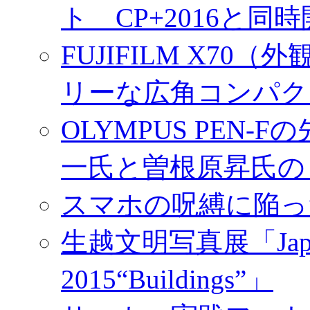
ト CP+2016と同
FUJIFILM X7
リーな広角コンパク
OLYMPUS PEN
一氏と曽根原昇氏の
スマホの呪縛に陥っ
生越文明写真展「Japan／T
2015“Buildings”」