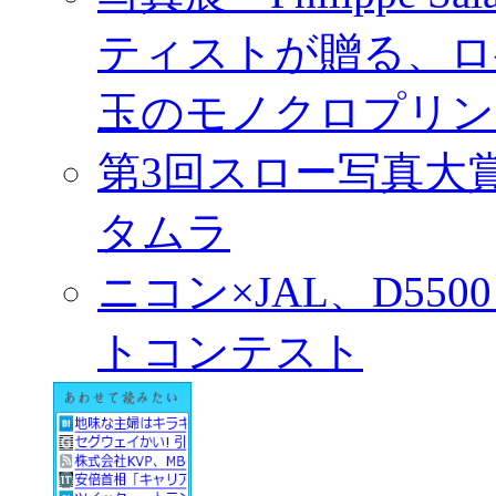
ティストが贈る、ロ
玉のモノクロプリン
第3回スロー写真大
タムラ
ニコン×JAL、D55
トコンテスト