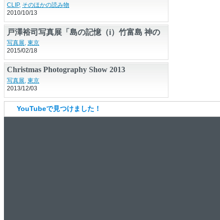
て活用する
CLIP
,
そのほかの読み物
2010/10/13
戸澤裕司写真展「島の記憶（i）竹富島 神の
子たちの物語」
写真展
,
東京
2015/02/18
Christmas Photography Show 2013
写真展
,
東京
2013/12/03
YouTubeで見つけました！