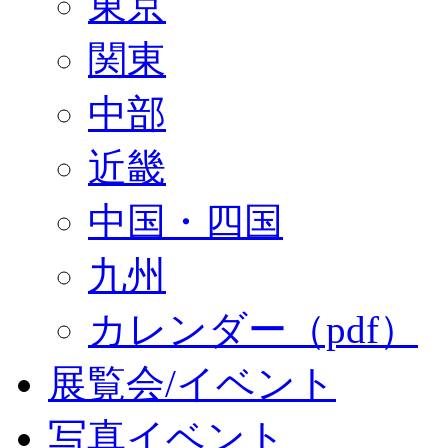
東京
関東
中部
近畿
中国・四国
九州
カレンダー（pdf）
展覧会/イベント
写真イベント