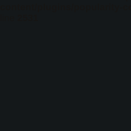
content/plugins/popularity-c
line
2531