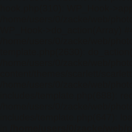
hook.php(310): WP_Hook->apply_
/home/users/0/zacke/web/photo
WP_Hook->do_action(Array) #
/home/users/0/zacke/web/photo
template.php(2630): do_action(
/home/users/0/zacke/web/phot
content/themes/scarlett/scarlet
/home/users/0/zacke/web/phot
includes/template.php(688): req
/home/users/0/zacke/web/phot
includes/template.php(647): loa
in
/home/users/0/zacke/web/