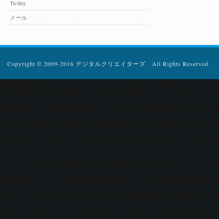
Twitter
メール
Copyright © 2009-2016 デジタルクリエイターズ All Rights Reserved.
Fatal error
: Uncaught Error: Ca
ereg_replace() in /home/users
content/plugins/popularity-cont
trace: #0 /home/users/0/zacke
content/plugins/popularity-cont
akpc_is_searcher() #1 /home/u
includes/class-wp-hook.php(286)
/home/users/0/zacke/web/photo