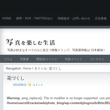
Warning
: Use of undefined constant user_level - assumed 'user_level' (this wi
content/plugins/ultimate_ga_1/ultimate_ga_1.6.0.php
on line
524
HOME
携帯・RSS・TWITTERほか
情報提供・お問い合わせ
広告募集
写真が好きなすべての人に役立つ情報クリップ。写真展情報は"日本最強"!
コラム
写真展
展覧会/イベント
写真イベント
コンテスト
Navigation:
Home
/ タイトル: 花づくし
花づくし
2013/08/12
コメント
Warning
: preg_replace(): The /e modifier is no longer supported, use pr
/home/users/0/zacke/web/photo_blog/wp-content/plugins/brBrbr281