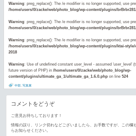
Warning
: preg_replace(): The /e modifier is no longer supported, use pr
/home/users/0/zacke/web/photo_blog/wp-content/plugins/brBrbr281
Warning
: preg_replace(): The /e modifier is no longer supported, use pr
/home/users/0/zacke/web/photo_blog/wp-content/plugins/brBrbr281
Warning
: preg_replace(): The /e modifier is no longer supported, use pr
/home/users/0/zacke/web/photo_blog/wp-content/plugins/ktai-style
2018
Warning
: Use of undefined constant user_level - assumed 'user_level' (th
future version of PHP) in
/home/users/0/zacke/web/photo_blog/wp-
content/plugins/ultimate_ga_1/ultimate_ga_1.6.0.php
on line
524
中部
,
写真展
コメントをどうぞ
ご意見お待ちしております！
情報の誤り、リンク切れなどございましたら、お手数ですが、この欄
らお知らせください。