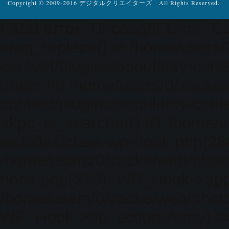
Copyright © 2009-2016 デジタルクリエイターズ All Rights Reserved.
Fatal error
: Uncaught Error: Ca
ereg_replace() in /home/users
content/plugins/popularity-cont
trace: #0 /home/users/0/zacke
content/plugins/popularity-cont
akpc_is_searcher() #1 /home/u
includes/class-wp-hook.php(286)
/home/users/0/zacke/web/photo
hook.php(310): WP_Hook->apply_
/home/users/0/zacke/web/photo
WP_Hook->do_action(Array) #