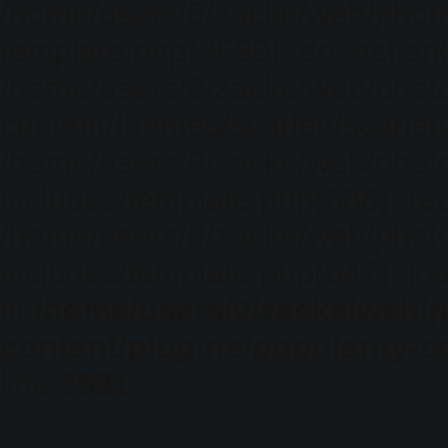
/home/users/0/zacke/web/photo
template.php(2630): do_action(
/home/users/0/zacke/web/phot
content/themes/scarlett/scarlet
/home/users/0/zacke/web/phot
includes/template.php(688): req
/home/users/0/zacke/web/phot
includes/template.php(647): loa
in
/home/users/0/zacke/web/
content/plugins/popularity-c
line
2531