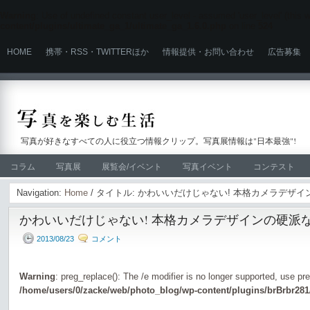
Warning
: Use of undefined constant user_level - assumed 'user_level' (this wi
content/plugins/ultimate_ga_1/ultimate_ga_1.6.0.php
on line
524
HOME
携帯・RSS・TWITTERほか
情報提供・お問い合わせ
広告募集
写真が好きなすべての人に役立つ情報クリップ。写真展情報は"日本最強"!
コラム
写真展
展覧会/イベント
写真イベント
コンテスト
Navigation:
Home
/ タイトル: かわいいだけじゃない! 本格カメラデザ
かわいいだけじゃない! 本格カメラデザインの硬派
2013/08/23
コメント
Warning
: preg_replace(): The /e modifier is no longer supported, use pr
/home/users/0/zacke/web/photo_blog/wp-content/plugins/brBrbr281