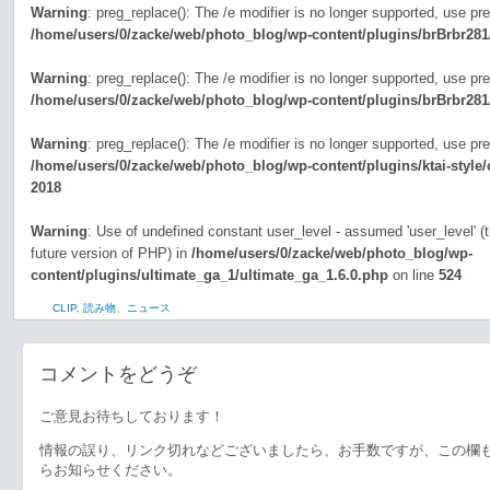
Warning
: preg_replace(): The /e modifier is no longer supported, use pr
/home/users/0/zacke/web/photo_blog/wp-content/plugins/brBrbr281
Warning
: preg_replace(): The /e modifier is no longer supported, use pr
/home/users/0/zacke/web/photo_blog/wp-content/plugins/brBrbr281
Warning
: preg_replace(): The /e modifier is no longer supported, use pr
/home/users/0/zacke/web/photo_blog/wp-content/plugins/ktai-style
2018
Warning
: Use of undefined constant user_level - assumed 'user_level' (th
future version of PHP) in
/home/users/0/zacke/web/photo_blog/wp-
content/plugins/ultimate_ga_1/ultimate_ga_1.6.0.php
on line
524
CLIP
,
読み物、ニュース
コメントをどうぞ
ご意見お待ちしております！
情報の誤り、リンク切れなどございましたら、お手数ですが、この欄
らお知らせください。