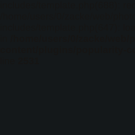
includes/template.php(688): req
/home/users/0/zacke/web/phot
includes/template.php(647): loa
in
/home/users/0/zacke/web/
content/plugins/popularity-c
line
2531