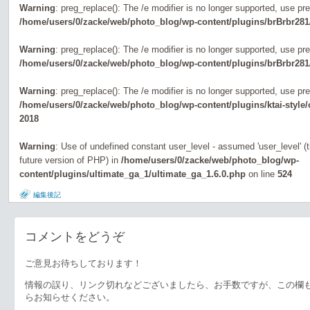
Warning
: preg_replace(): The /e modifier is no longer supported, use pr
/home/users/0/zacke/web/photo_blog/wp-content/plugins/brBrbr281
Warning
: preg_replace(): The /e modifier is no longer supported, use pr
/home/users/0/zacke/web/photo_blog/wp-content/plugins/brBrbr281
Warning
: preg_replace(): The /e modifier is no longer supported, use pr
/home/users/0/zacke/web/photo_blog/wp-content/plugins/ktai-style
2018
Warning
: Use of undefined constant user_level - assumed 'user_level' (th
future version of PHP) in
/home/users/0/zacke/web/photo_blog/wp-
content/plugins/ultimate_ga_1/ultimate_ga_1.6.0.php
on line
524
編集後記
コメントをどうぞ
ご意見お待ちしております！
情報の誤り、リンク切れなどございましたら、お手数ですが、この欄
らお知らせください。