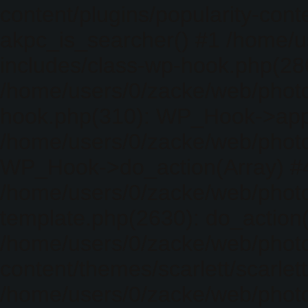
content/plugins/popularity-cont
akpc_is_searcher() #1 /home/u
includes/class-wp-hook.php(286)
/home/users/0/zacke/web/photo
hook.php(310): WP_Hook->apply_
/home/users/0/zacke/web/photo
WP_Hook->do_action(Array) #
/home/users/0/zacke/web/photo
template.php(2630): do_action(
/home/users/0/zacke/web/phot
content/themes/scarlett/scarlet
/home/users/0/zacke/web/phot