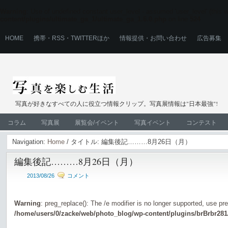
Warning
: Use of undefined constant user_level - assumed 'user_level' (this wi
content/plugins/ultimate_ga_1/ultimate_ga_1.6.0.php
on line
524
HOME
携帯・RSS・TWITTERほか
情報提供・お問い合わせ
広告募集
写真が好きなすべての人に役立つ情報クリップ。写真展情報は"日本最強"!
コラム
写真展
展覧会/イベント
写真イベント
コンテスト
Navigation:
Home
/ タイトル: 編集後記………8月26日（月）
編集後記………8月26日（月）
2013/08/26
コメント
Warning
: preg_replace(): The /e modifier is no longer supported, use pr
/home/users/0/zacke/web/photo_blog/wp-content/plugins/brBrbr281