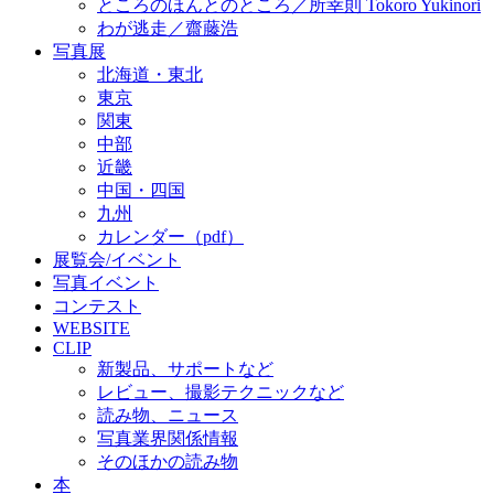
ところのほんとのところ／所幸則 Tokoro Yukinori
わが逃走／齋藤浩
写真展
北海道・東北
東京
関東
中部
近畿
中国・四国
九州
カレンダー（pdf）
展覧会/イベント
写真イベント
コンテスト
WEBSITE
CLIP
新製品、サポートなど
レビュー、撮影テクニックなど
読み物、ニュース
写真業界関係情報
そのほかの読み物
本