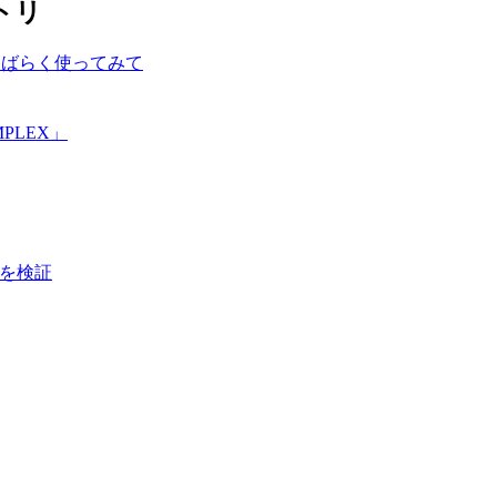
トリ
しばらく使ってみて
PLEX」
画質を検証