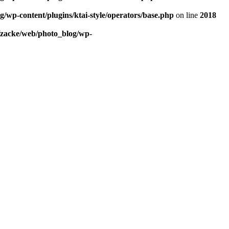
/wp-content/plugins/ktai-style/operators/base.php
on line
2018
/zacke/web/photo_blog/wp-