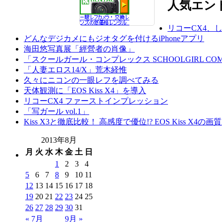
人気エン
リコーCX4、
どんなデジカメにもジオタグを付けるiPhoneアプリ
海田悠写真展「經營者の肖像」
「スクールガール・コンプレックス SCHOOLGIRL COM
「人妻エロス14/X」荒木経惟
久々にニコンの一眼レフを調べてみる
天体観測に「EOS Kiss X4」を導入
リコーCX4 ファーストインプレッション
「写ガール vol.1」
Kiss X3と徹底比較！ 高感度で優位!? EOS Kiss X4の
2013年8月
月
火
水
木
金
土
日
1
2
3
4
5
6
7
8
9
10
11
12
13
14
15
16
17
18
19
20
21
22
23
24
25
26
27
28
29
30
31
« 7月
9月 »