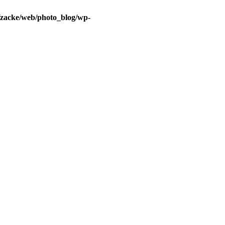
/zacke/web/photo_blog/wp-