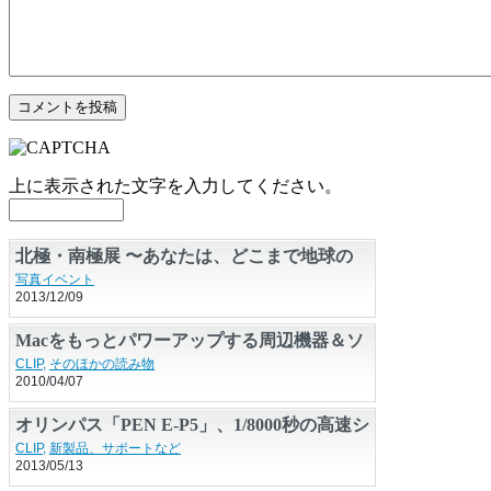
上に表示された文字を入力してください。
北極・南極展 〜あなたは、どこまで地球の
ことを知っていますか？〜
写真イベント
2013/12/09
Macをもっとパワーアップする周辺機器＆ソ
フト16選
CLIP
,
そのほかの読み物
2010/04/07
オリンパス「PEN E-P5」、1/8000秒の高速シ
ャッターとWi-Fiに対応
CLIP
,
新製品、サポートなど
2013/05/13