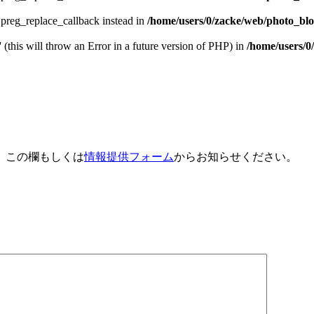
e preg_replace_callback instead in
/home/users/0/zacke/web/photo_blog
 (this will throw an Error in a future version of PHP) in
/home/users/0
、この欄もしくは
情報提供フォーム
からお知らせください。