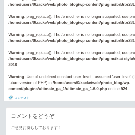
/home/users/0/zacke/web/photo_blog/wp-content/plugins/brBrbr281
Warning
: preg_replace(): The /e modifier is no longer supported, use pr
/home/users/0/zacke/web/photo_blog/wp-content/plugins/brBrbr281
Warning
: preg_replace(): The /e modifier is no longer supported, use pr
/home/users/0/zacke/web/photo_blog/wp-content/plugins/brBrbr281
Warning
: preg_replace(): The /e modifier is no longer supported, use pr
/home/users/0/zacke/web/photo_blog/wp-content/plugins/ktai-style
2018
Warning
: Use of undefined constant user_level - assumed 'user_level' (th
future version of PHP) in
/home/users/0/zacke/web/photo_blog/wp-
content/plugins/ultimate_ga_1/ultimate_ga_1.6.0.php
on line
524
コンテスト
コメントをどうぞ
ご意見お待ちしております！