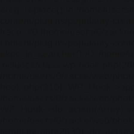
ereg_replace() in /home/users
content/plugins/popularity-cont
trace: #0 /home/users/0/zacke
content/plugins/popularity-cont
akpc_is_searcher() #1 /home/u
includes/class-wp-hook.php(286)
/home/users/0/zacke/web/photo
hook.php(310): WP_Hook->apply_
/home/users/0/zacke/web/photo
WP_Hook->do_action(Array) #
/home/users/0/zacke/web/photo
template.php(2630): do_action(