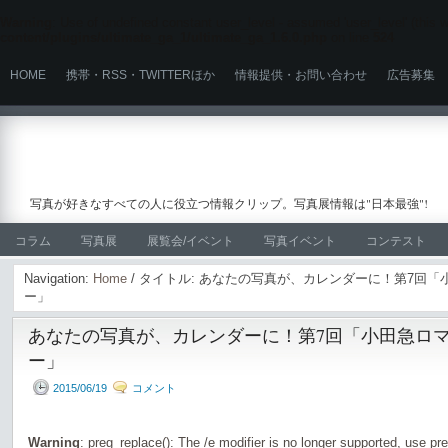
Warning
: Use of undefined constant user_level - assumed 'user_level' (this wi
content/plugins/ultimate_ga_1/ultimate_ga_1.6.0.php
on line
524
HOME
携帯・RSS・TWITTERほか
情報提供・お問い合わせ
広告募集
写真が好きなすべての人に役立つ情報クリップ。写真展情報は"日本最強"!
コラム
写真展
展覧会/イベント
写真イベント
コンテスト
Navigation:
Home
/ タイトル: あなたの写真が、カレンダーに！第7回「
ー」
あなたの写真が、カレンダーに！第7回「小田急ロマ
ー」
2015/06/19
コメント
Warning
: preg_replace(): The /e modifier is no longer supported, use pr