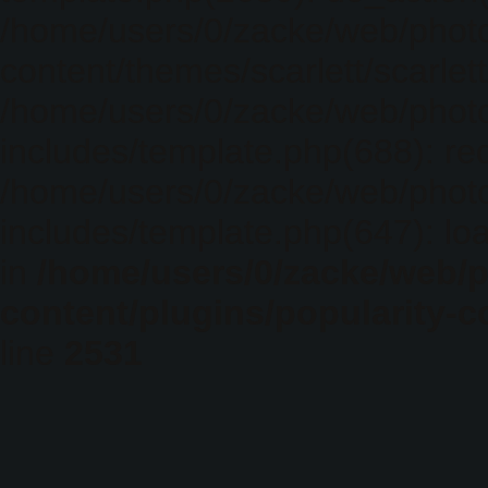
/home/users/0/zacke/web/phot
content/themes/scarlett/scarlet
/home/users/0/zacke/web/phot
includes/template.php(688): req
/home/users/0/zacke/web/phot
includes/template.php(647): loa
in
/home/users/0/zacke/web/
content/plugins/popularity-c
line
2531