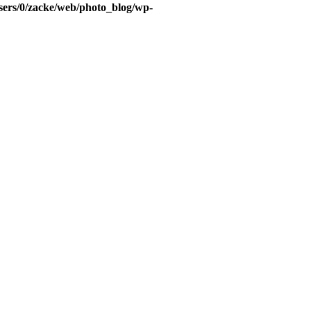
sers/0/zacke/web/photo_blog/wp-