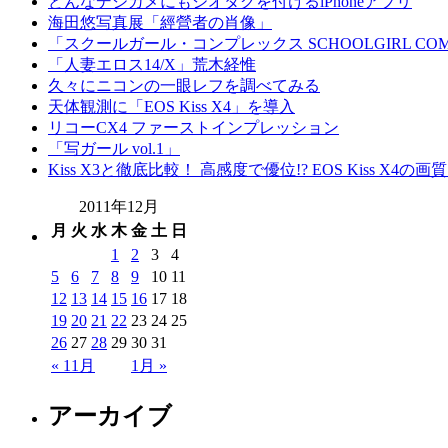
どんなデジカメにもジオタグを付けるiPhoneアプリ
海田悠写真展「經營者の肖像」
「スクールガール・コンプレックス SCHOOLGIRL COM
「人妻エロス14/X」荒木経惟
久々にニコンの一眼レフを調べてみる
天体観測に「EOS Kiss X4」を導入
リコーCX4 ファーストインプレッション
「写ガール vol.1」
Kiss X3と徹底比較！ 高感度で優位!? EOS Kiss X4の
2011年12月
月
火
水
木
金
土
日
1
2
3
4
5
6
7
8
9
10
11
12
13
14
15
16
17
18
19
20
21
22
23
24
25
26
27
28
29
30
31
« 11月
1月 »
アーカイブ