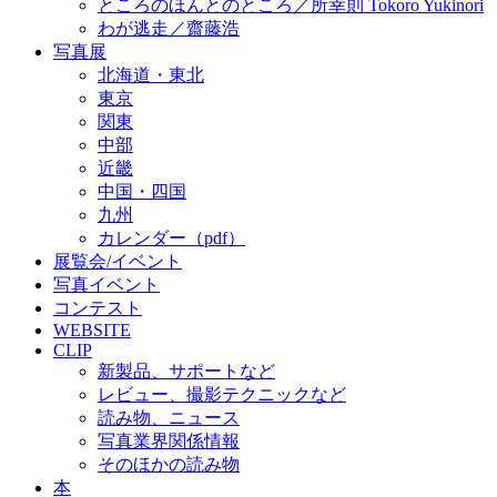
ところのほんとのところ／所幸則 Tokoro Yukinori
わが逃走／齋藤浩
写真展
北海道・東北
東京
関東
中部
近畿
中国・四国
九州
カレンダー（pdf）
展覧会/イベント
写真イベント
コンテスト
WEBSITE
CLIP
新製品、サポートなど
レビュー、撮影テクニックなど
読み物、ニュース
写真業界関係情報
そのほかの読み物
本