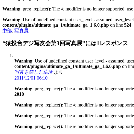
Warning
: preg_replace(): The /e modifier is no longer supported, us
Warning
: Use of undefined constant user_level - assumed 'user_level'
content/plugins/ultimate_ga_1/ultimate_ga_1.6.0.php
on line
524
中部
,
写真展
“猿投台デジ写友会第3回写真展”には1レスポンス
Warning
: Use of undefined constant user_level - assumed 'user
content/plugins/ultimate_ga_1/ultimate_ga_1.6.0.php
on lin
写真を楽しむ生活
より:
2011/12/01 06:10
Warning
: preg_replace(): The /e modifier is no longer support
2018
Warning
: preg_replace(): The /e modifier is no longer support
Warning
: preg_replace(): The /e modifier is no longer support
Warning
: preg_replace(): The /e modifier is no longer support