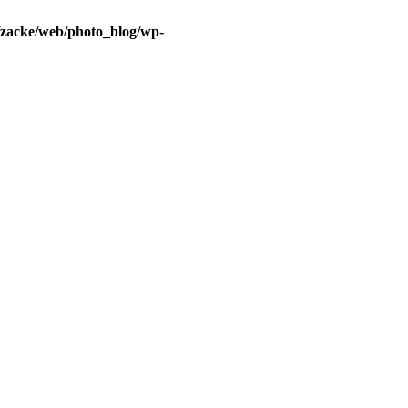
/zacke/web/photo_blog/wp-