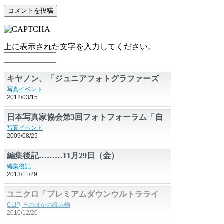
上に表示された文字を入力してください。
キヤノン、「ジュニアフォトグラファーズ
2012」の参加校・団体を募集
写真イベント
2012/03/15
日本写真家協会第3回フォトフォーラム「自
然、生命、そして写真」
写真イベント
2009/08/25
編集後記………11月29日（金）
編集後記
2013/11/29