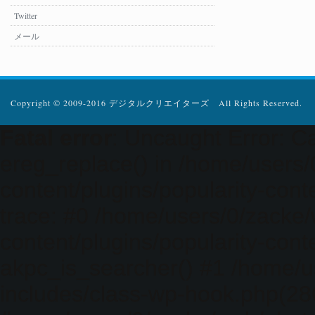
Twitter
メール
Copyright © 2009-2016 デジタルクリエイターズ All Rights Reserved.
Fatal error
: Uncaught Error: Ca
ereg_replace() in /home/users
content/plugins/popularity-cont
trace: #0 /home/users/0/zacke
content/plugins/popularity-cont
akpc_is_searcher() #1 /home/u
includes/class-wp-hook.php(286)