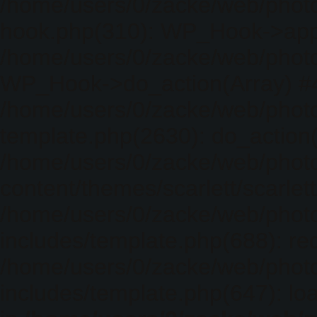
/home/users/0/zacke/web/photo
hook.php(310): WP_Hook->apply_
/home/users/0/zacke/web/photo
WP_Hook->do_action(Array) #
/home/users/0/zacke/web/photo
template.php(2630): do_action(
/home/users/0/zacke/web/phot
content/themes/scarlett/scarlet
/home/users/0/zacke/web/phot
includes/template.php(688): req
/home/users/0/zacke/web/phot
includes/template.php(647): loa