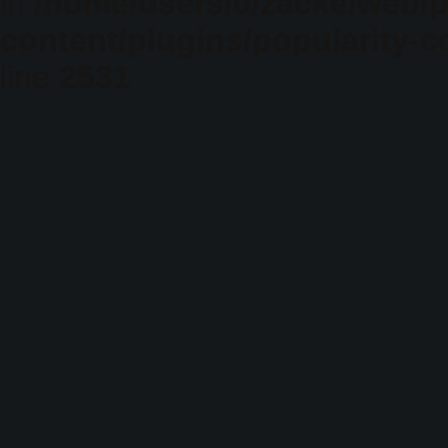
in
/home/users/0/zacke/web/
content/plugins/popularity-c
line
2531