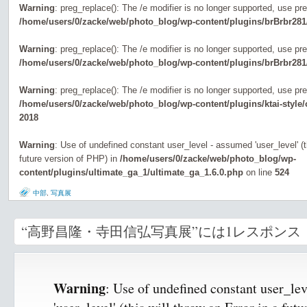
Warning
: preg_replace(): The /e modifier is no longer supported, use pr
/home/users/0/zacke/web/photo_blog/wp-content/plugins/brBrbr281
Warning
: preg_replace(): The /e modifier is no longer supported, use pr
/home/users/0/zacke/web/photo_blog/wp-content/plugins/brBrbr281
Warning
: preg_replace(): The /e modifier is no longer supported, use pr
/home/users/0/zacke/web/photo_blog/wp-content/plugins/ktai-style
2018
Warning
: Use of undefined constant user_level - assumed 'user_level' (th
future version of PHP) in
/home/users/0/zacke/web/photo_blog/wp-
content/plugins/ultimate_ga_1/ultimate_ga_1.6.0.php
on line
524
中部
,
写真展
“高野昌隆・寺田信弘写真展”には1レスポンス
Warning
: Use of undefined constant user_le