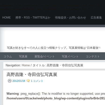
Warning
: Use of undefined constant user_level - assumed 'user_level' (this wi
content/plugins/ultimate_ga_1/ultimate_ga_1.6.0.php
on line
524
HOME
携帯・RSS・TWITTERほか
情報提供・お問い合わせ
広告募集
写真が好きなすべての人に役立つ情報クリップ。写真展情報は"日本最強"!
コラム
写真展
展覧会/イベント
写真イベント
コンテスト
Navigation:
Home
/ タイトル: 高野昌隆・寺田信弘写真展
高野昌隆・寺田信弘写真展
2012/01/18
1 コメント
Warning
: preg_replace(): The /e modifier is no longer supported, use pr
/home/users/0/zacke/web/photo_blog/wp-content/plugins/brBrbr281