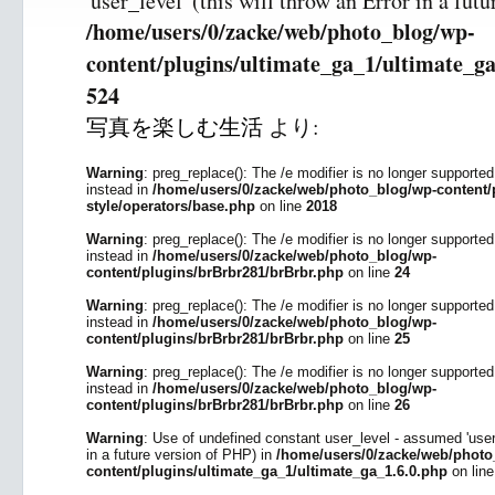
'user_level' (this will throw an Error in a fut
/home/users/0/zacke/web/photo_blog/wp-
content/plugins/ultimate_ga_1/ultimate_ga
524
写真を楽しむ生活
より:
Warning
: preg_replace(): The /e modifier is no longer supporte
instead in
/home/users/0/zacke/web/photo_blog/wp-content/p
style/operators/base.php
on line
2018
Warning
: preg_replace(): The /e modifier is no longer supporte
instead in
/home/users/0/zacke/web/photo_blog/wp-
content/plugins/brBrbr281/brBrbr.php
on line
24
Warning
: preg_replace(): The /e modifier is no longer supporte
instead in
/home/users/0/zacke/web/photo_blog/wp-
content/plugins/brBrbr281/brBrbr.php
on line
25
Warning
: preg_replace(): The /e modifier is no longer supporte
instead in
/home/users/0/zacke/web/photo_blog/wp-
content/plugins/brBrbr281/brBrbr.php
on line
26
Warning
: Use of undefined constant user_level - assumed 'user_l
in a future version of PHP) in
/home/users/0/zacke/web/photo
content/plugins/ultimate_ga_1/ultimate_ga_1.6.0.php
on lin