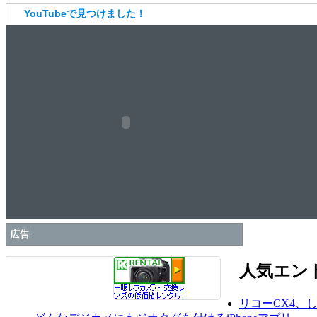
YouTubeで見つけました！
広告
人気エン
リコーCX4、