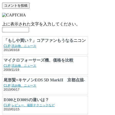
上に表示された文字を入力してください。
「もしや買い？」コアファンもうなるニコン
「COOLPIX A」の“実用度
CLIP
,
読み物、ニュース
2013/03/18
マイクロフォーサーズ機、価格を比較
CLIP
,
読み物、ニュース
2009/11/19
尾形賢×キヤノンEOS 5D MarkII 京都点描-
東山編-
CLIP
,
読み物、ニュース
2010/06/17
D300とD300Sの違いは？
CLIP
,
レビュー、撮影テクニックなど
2010/01/15