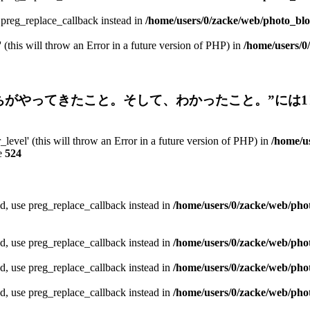
e preg_replace_callback instead in
/home/users/0/zacke/web/photo_blog
 (this will throw an Error in a future version of PHP) in
/home/users/0
ちがやってきたこと。そして、わかったこと。”には1
_level' (this will throw an Error in a future version of PHP) in
/home/u
e
524
ed, use preg_replace_callback instead in
/home/users/0/zacke/web/phot
ed, use preg_replace_callback instead in
/home/users/0/zacke/web/pho
ed, use preg_replace_callback instead in
/home/users/0/zacke/web/pho
ed, use preg_replace_callback instead in
/home/users/0/zacke/web/pho