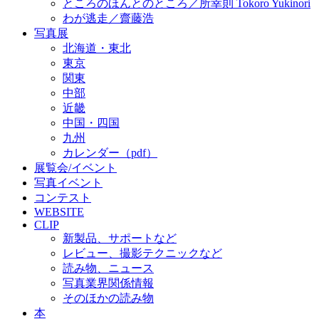
ところのほんとのところ／所幸則 Tokoro Yukinori
わが逃走／齋藤浩
写真展
北海道・東北
東京
関東
中部
近畿
中国・四国
九州
カレンダー（pdf）
展覧会/イベント
写真イベント
コンテスト
WEBSITE
CLIP
新製品、サポートなど
レビュー、撮影テクニックなど
読み物、ニュース
写真業界関係情報
そのほかの読み物
本