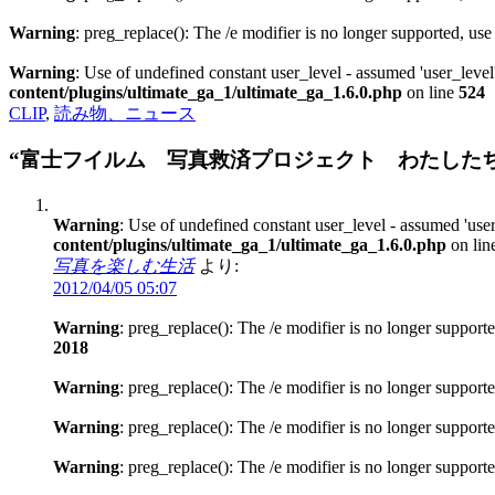
Warning
: preg_replace(): The /e modifier is no longer supported, us
Warning
: Use of undefined constant user_level - assumed 'user_level'
content/plugins/ultimate_ga_1/ultimate_ga_1.6.0.php
on line
524
CLIP
,
読み物、ニュース
“富士フイルム 写真救済プロジェクト わたした
Warning
: Use of undefined constant user_level - assumed 'user
content/plugins/ultimate_ga_1/ultimate_ga_1.6.0.php
on lin
写真を楽しむ生活
より:
2012/04/05 05:07
Warning
: preg_replace(): The /e modifier is no longer support
2018
Warning
: preg_replace(): The /e modifier is no longer support
Warning
: preg_replace(): The /e modifier is no longer support
Warning
: preg_replace(): The /e modifier is no longer support