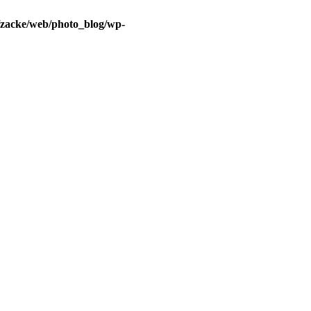
/zacke/web/photo_blog/wp-