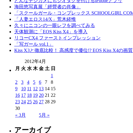
どんなデジカメにもジオタグを付けるiPhoneアプリ
海田悠写真展「經營者の肖像」
「スクールガール・コンプレックス SCHOOLGIRL COM
「人妻エロス14/X」荒木経惟
久々にニコンの一眼レフを調べてみる
天体観測に「EOS Kiss X4」を導入
リコーCX4 ファーストインプレッション
「写ガール vol.1」
Kiss X3と徹底比較！ 高感度で優位!? EOS Kiss X4の
2012年4月
月
火
水
木
金
土
日
1
2
3
4
5
6
7
8
9
10
11
12
13
14
15
16
17
18
19
20
21
22
23
24
25
26
27
28
29
30
« 3月
5月 »
アーカイブ