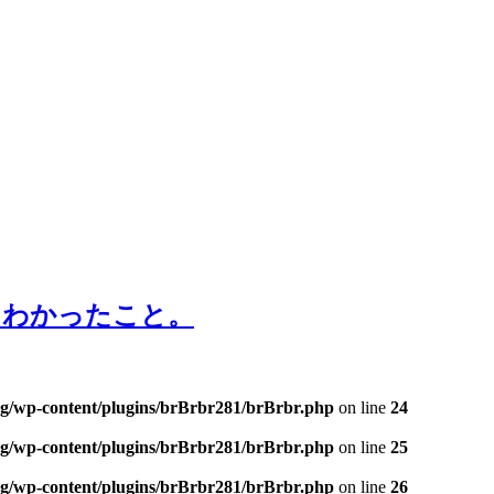
。
、わかったこと。
og/wp-content/plugins/brBrbr281/brBrbr.php
on line
24
og/wp-content/plugins/brBrbr281/brBrbr.php
on line
25
og/wp-content/plugins/brBrbr281/brBrbr.php
on line
26