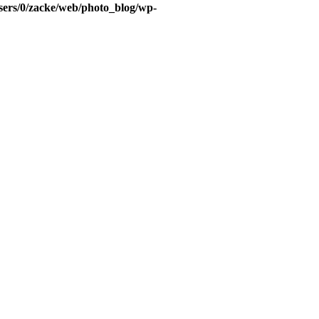
sers/0/zacke/web/photo_blog/wp-