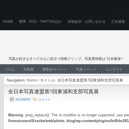
Warning
: Use of undefined constant user_level - assumed 'user_level' (this wi
content/plugins/ultimate_ga_1/ultimate_ga_1.6.0.php
on line
524
HOME
携帯・RSS・TWITTERほか
情報提供・お問い合わせ
広告募集
写真が好きなすべての人に役立つ情報クリップ。写真展情報は"日本最強"!
コラム
写真展
展覧会/イベント
写真イベント
コンテスト
Navigation:
Home
/ タイトル: 全日本写真連盟第7回東浦和支部写真展
全日本写真連盟第7回東浦和支部写真展
2013/05/07
コメント
Warning
: preg_replace(): The /e modifier is no longer supported, use pr
/home/users/0/zacke/web/photo_blog/wp-content/plugins/brBrbr281