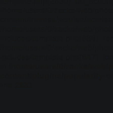
template.php(2630): do_action(
/home/users/0/zacke/web/phot
content/themes/scarlett/scarlet
/home/users/0/zacke/web/phot
includes/template.php(688): req
/home/users/0/zacke/web/phot
includes/template.php(647): loa
in
/home/users/0/zacke/web/
content/plugins/popularity-c
line
2531