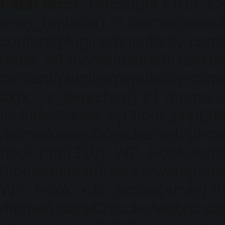
Fatal error
: Uncaught Error: Ca
ereg_replace() in /home/users
content/plugins/popularity-cont
trace: #0 /home/users/0/zacke
content/plugins/popularity-cont
akpc_is_searcher() #1 /home/u
includes/class-wp-hook.php(286)
/home/users/0/zacke/web/photo
hook.php(310): WP_Hook->apply_
/home/users/0/zacke/web/photo
WP_Hook->do_action(Array) #
/home/users/0/zacke/web/photo