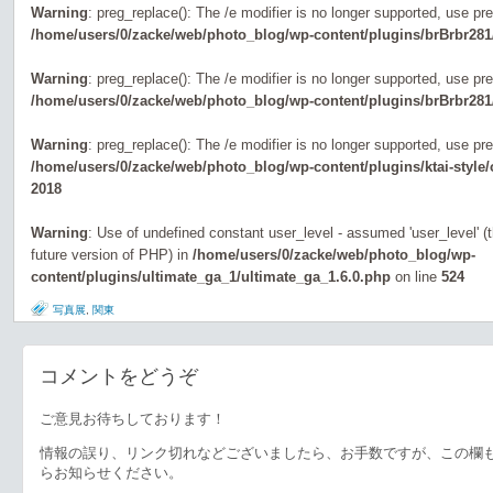
Warning
: preg_replace(): The /e modifier is no longer supported, use pr
/home/users/0/zacke/web/photo_blog/wp-content/plugins/brBrbr281
Warning
: preg_replace(): The /e modifier is no longer supported, use pr
/home/users/0/zacke/web/photo_blog/wp-content/plugins/brBrbr281
Warning
: preg_replace(): The /e modifier is no longer supported, use pr
/home/users/0/zacke/web/photo_blog/wp-content/plugins/ktai-style
2018
Warning
: Use of undefined constant user_level - assumed 'user_level' (th
future version of PHP) in
/home/users/0/zacke/web/photo_blog/wp-
content/plugins/ultimate_ga_1/ultimate_ga_1.6.0.php
on line
524
写真展
,
関東
コメントをどうぞ
ご意見お待ちしております！
情報の誤り、リンク切れなどございましたら、お手数ですが、この欄
らお知らせください。