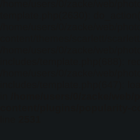
/home/users/0/zacke/web/photo
template.php(2630): do_action(
/home/users/0/zacke/web/phot
content/themes/scarlett/scarlet
/home/users/0/zacke/web/phot
includes/template.php(688): req
/home/users/0/zacke/web/phot
includes/template.php(647): loa
in
/home/users/0/zacke/web/
content/plugins/popularity-c
line
2531