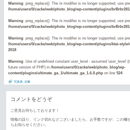
Warning
: preg_replace(): The /e modifier is no longer supported, use pr
/home/users/0/zacke/web/photo_blog/wp-content/plugins/brBrbr281
Warning
: preg_replace(): The /e modifier is no longer supported, use pr
/home/users/0/zacke/web/photo_blog/wp-content/plugins/brBrbr281
Warning
: preg_replace(): The /e modifier is no longer supported, use pr
/home/users/0/zacke/web/photo_blog/wp-content/plugins/ktai-style
2018
Warning
: Use of undefined constant user_level - assumed 'user_level' (th
future version of PHP) in
/home/users/0/zacke/web/photo_blog/wp-
content/plugins/ultimate_ga_1/ultimate_ga_1.6.0.php
on line
524
写真展
,
近畿
コメントをどうぞ
ご意見お待ちしております！
情報の誤り、リンク切れなどございましたら、お手数ですが、この欄
らお知らせください。