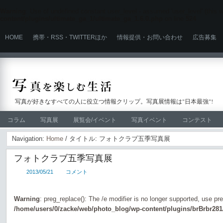
Warning
: Use of undefined constant user_level - assumed 'user_level' (this wi
content/plugins/ultimate_ga_1/ultimate_ga_1.6.0.php
on line
524
HOME
携帯・RSS・TWITTERほか
情報提供・お問い合わせ
広告募集
写真が好きなすべての人に役立つ情報クリップ。写真展情報は"日本最強"!
コラム
写真展
展覧会/イベント
写真イベント
コンテスト
Navigation:
Home
/ タイトル: フォトクラブ五季写真展
フォトクラブ五季写真展
2013/05/21
コメント
Warning
: preg_replace(): The /e modifier is no longer supported, use pr
/home/users/0/zacke/web/photo_blog/wp-content/plugins/brBrbr281