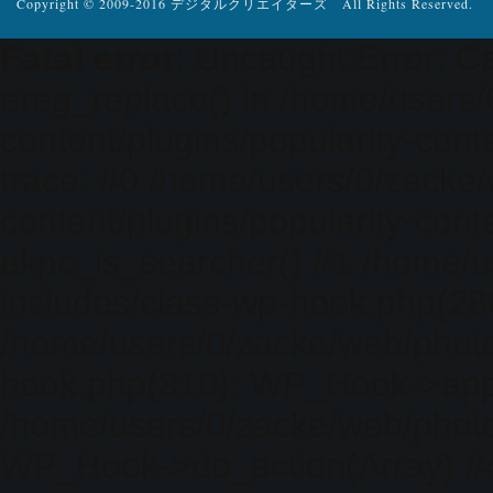
Copyright © 2009-2016 デジタルクリエイターズ All Rights Reserved.
Fatal error
: Uncaught Error: Ca
ereg_replace() in /home/users
content/plugins/popularity-cont
trace: #0 /home/users/0/zacke
content/plugins/popularity-cont
akpc_is_searcher() #1 /home/u
includes/class-wp-hook.php(286)
/home/users/0/zacke/web/photo
hook.php(310): WP_Hook->apply_
/home/users/0/zacke/web/photo
WP_Hook->do_action(Array) #