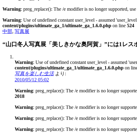
Warning
: preg_replace(): The /e modifier is no longer supported, us
Warning
: Use of undefined constant user_level - assumed 'user_level'
content/plugins/ultimate_ga_1/ultimate_ga_1.6.0.php
on line
524
中部
,
写真展
“山口冬人写真展「美しきかな奥阿賀」”には1レス
Warning
: Use of undefined constant user_level - assumed 'user
content/plugins/ultimate_ga_1/ultimate_ga_1.6.0.php
on lin
写真を楽しむ生活
より:
2010/05/12 05:02
Warning
: preg_replace(): The /e modifier is no longer support
2018
Warning
: preg_replace(): The /e modifier is no longer support
Warning
: preg_replace(): The /e modifier is no longer support
Warning
: preg_replace(): The /e modifier is no longer support