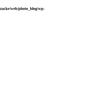
/zacke/web/photo_blog/wp-