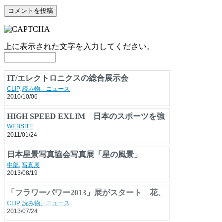
上に表示された文字を入力してください。
IT/エレクトロニクスの総合展示会
「CEATEC JAPAN 2010」が開幕
CLIP
,
読み物、ニュース
2010/10/06
HIGH SPEED EXLIM 日本のスポーツを強
くする
WEBSITE
2011/01/24
日本星景写真協会写真展「星の風景」
中部
,
写真展
2013/08/19