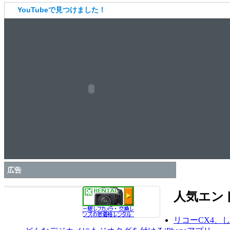
YouTubeで見つけました！
広告
人気エン
リコーCX4、