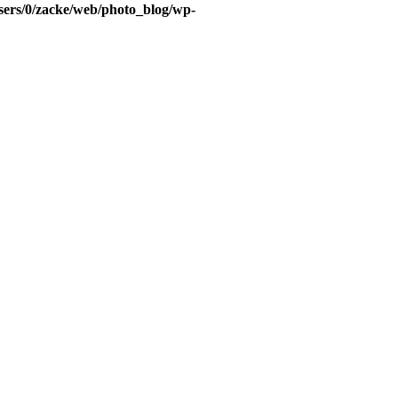
sers/0/zacke/web/photo_blog/wp-