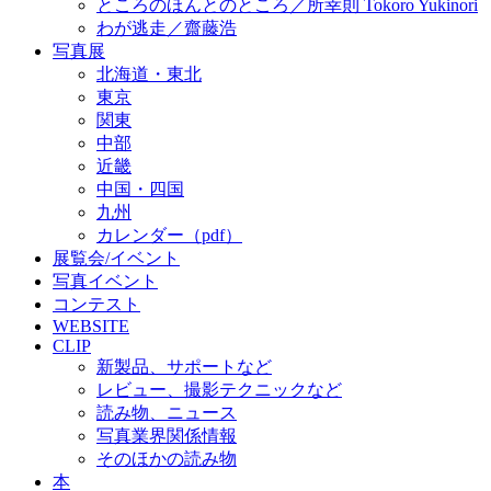
ところのほんとのところ／所幸則 Tokoro Yukinori
わが逃走／齋藤浩
写真展
北海道・東北
東京
関東
中部
近畿
中国・四国
九州
カレンダー（pdf）
展覧会/イベント
写真イベント
コンテスト
WEBSITE
CLIP
新製品、サポートなど
レビュー、撮影テクニックなど
読み物、ニュース
写真業界関係情報
そのほかの読み物
本