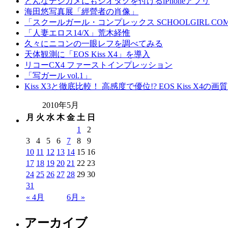
どんなデジカメにもジオタグを付けるiPhoneアプリ
海田悠写真展「經營者の肖像」
「スクールガール・コンプレックス SCHOOLGIRL COM
「人妻エロス14/X」荒木経惟
久々にニコンの一眼レフを調べてみる
天体観測に「EOS Kiss X4」を導入
リコーCX4 ファーストインプレッション
「写ガール vol.1」
Kiss X3と徹底比較！ 高感度で優位!? EOS Kiss X4の
2010年5月
月
火
水
木
金
土
日
1
2
3
4
5
6
7
8
9
10
11
12
13
14
15
16
17
18
19
20
21
22
23
24
25
26
27
28
29
30
31
« 4月
6月 »
アーカイブ