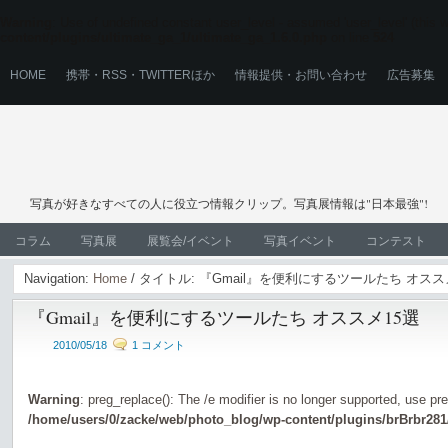
Warning
: Use of undefined constant user_level - assumed 'user_level' (this wi
content/plugins/ultimate_ga_1/ultimate_ga_1.6.0.php
on line
524
HOME
携帯・RSS・TWITTERほか
情報提供・お問い合わせ
広告募集
写真が好きなすべての人に役立つ情報クリップ。写真展情報は"日本最強"!
コラム
写真展
展覧会/イベント
写真イベント
コンテスト
Navigation:
Home
/ タイトル: 『Gmail』を便利にするツールたち オスス
『Gmail』を便利にするツールたち オススメ15選
2010/05/18
1 コメント
Warning
: preg_replace(): The /e modifier is no longer supported, use pr
/home/users/0/zacke/web/photo_blog/wp-content/plugins/brBrbr281