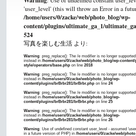
Warning
: Use of undefined constant user_le
'user_level' (this will throw an Error in a fut
/home/users/0/zacke/web/photo_blog/wp-
content/plugins/ultimate_ga_1/ultimate_ga
524
写真を楽しむ生活
より:
Warning
: preg_replace(): The /e modifier is no longer supporte
instead in
/home/users/0/zacke/web/photo_blog/wp-content/p
style/operators/base.php
on line
2018
Warning
: preg_replace(): The /e modifier is no longer supporte
instead in
/home/users/0/zacke/web/photo_blog/wp-
content/plugins/brBrbr281/brBrbr.php
on line
24
Warning
: preg_replace(): The /e modifier is no longer supporte
instead in
/home/users/0/zacke/web/photo_blog/wp-
content/plugins/brBrbr281/brBrbr.php
on line
25
Warning
: preg_replace(): The /e modifier is no longer supporte
instead in
/home/users/0/zacke/web/photo_blog/wp-
content/plugins/brBrbr281/brBrbr.php
on line
26
Warning
: Use of undefined constant user_level - assumed 'user_l
in a future version of PHP) in
/home/users/0/zacke/web/photo