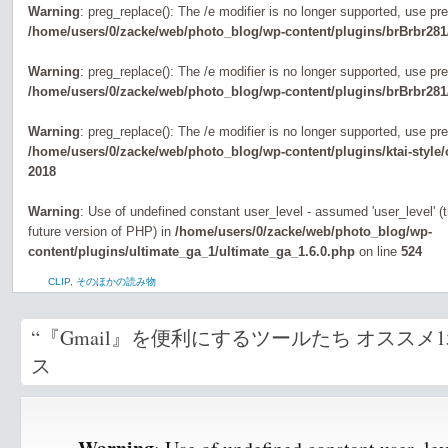
Warning
: preg_replace(): The /e modifier is no longer supported, use pr
/home/users/0/zacke/web/photo_blog/wp-content/plugins/brBrbr281
Warning
: preg_replace(): The /e modifier is no longer supported, use pr
/home/users/0/zacke/web/photo_blog/wp-content/plugins/brBrbr281
Warning
: preg_replace(): The /e modifier is no longer supported, use pr
/home/users/0/zacke/web/photo_blog/wp-content/plugins/ktai-style
2018
Warning
: Use of undefined constant user_level - assumed 'user_level' (th
future version of PHP) in
/home/users/0/zacke/web/photo_blog/wp-
content/plugins/ultimate_ga_1/ultimate_ga_1.6.0.php
on line
524
CLIP
,
そのほかの読み物
“『Gmail』を便利にするツールたち オススメ
ス