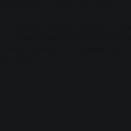
includes/template.php(688): req
/home/users/0/zacke/web/phot
includes/template.php(647): loa
in
/home/users/0/zacke/web/
content/plugins/popularity-c
line
2531