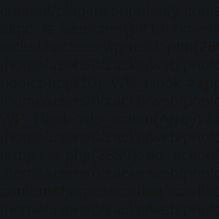
content/plugins/popularity-cont
akpc_is_searcher() #1 /home/u
includes/class-wp-hook.php(286)
/home/users/0/zacke/web/photo
hook.php(310): WP_Hook->apply_
/home/users/0/zacke/web/photo
WP_Hook->do_action(Array) #
/home/users/0/zacke/web/photo
template.php(2630): do_action(
/home/users/0/zacke/web/phot
content/themes/scarlett/scarlet
/home/users/0/zacke/web/phot