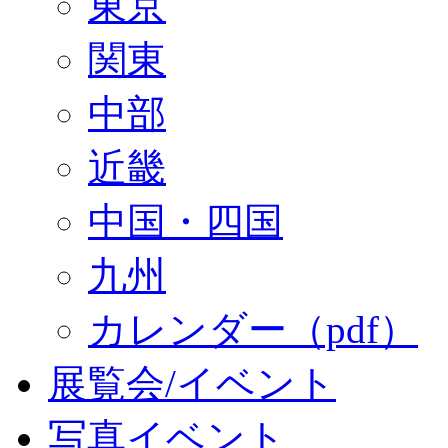
東京
関東
中部
近畿
中国・四国
九州
カレンダー（pdf）
展覧会/イベント
写真イベント