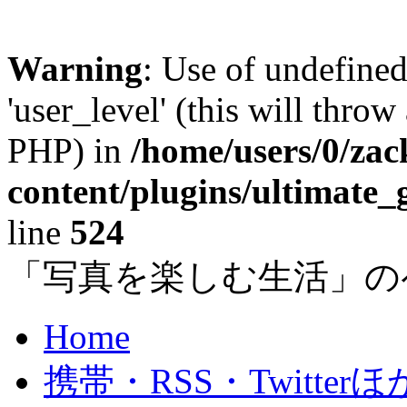
Warning
: Use of undefined
'user_level' (this will throw
PHP) in
/home/users/0/za
content/plugins/ultimate_
line
524
「写真を楽しむ生活」の
Home
携帯・RSS・Twitterほ