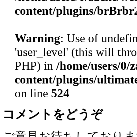
content/plugins/brBrbr
Warning
: Use of undefi
'user_level' (this will th
PHP) in
/home/users/0/
content/plugins/ultima
on line
524
コメントをどうぞ
ご意見お待ちしておりま