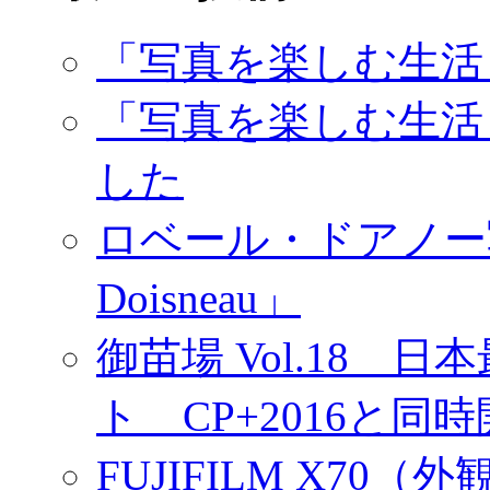
「写真を楽しむ生活
「写真を楽しむ生活
した
ロベール・ドアノー写真展
Doisneau」
御苗場 Vol.18
ト CP+2016と同
FUJIFILM X7