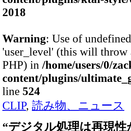
2018
Warning
: Use of undefined
'user_level' (this will throw
PHP) in
/home/users/0/za
content/plugins/ultimate_
line
524
CLIP
,
読み物、ニュース
“デジタル処理は再現性