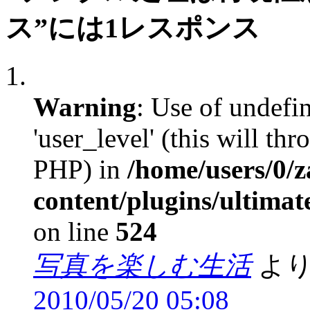
ス”には1レスポンス
Warning
: Use of undefi
'user_level' (this will th
PHP) in
/home/users/0/
content/plugins/ultima
on line
524
写真を楽しむ生活
より
2010/05/20 05:08