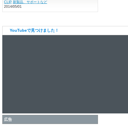
ライカ、アルミ削り出し“ユニボディ”の「ラ
イカT」 APS-Cセンサー採用。新規のライ
CLIP
,
新製品、サポートなど
2014/05/01
カTマウント
YouTubeで見つけました！
広告