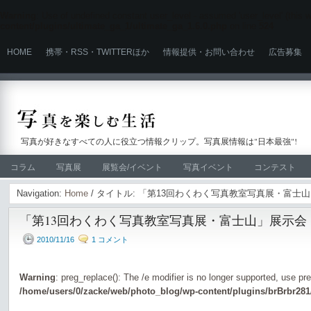
Warning
: Use of undefined constant user_level - assumed 'user_level' (this wi
content/plugins/ultimate_ga_1/ultimate_ga_1.6.0.php
on line
524
HOME
携帯・RSS・TWITTERほか
情報提供・お問い合わせ
広告募集
写真が好きなすべての人に役立つ情報クリップ。写真展情報は"日本最強"!
コラム
写真展
展覧会/イベント
写真イベント
コンテスト
Navigation:
Home
/ タイトル: 「第13回わくわく写真教室写真展・富士
「第13回わくわく写真教室写真展・富士山」展示会
2010/11/16
1 コメント
Warning
: preg_replace(): The /e modifier is no longer supported, use pr
/home/users/0/zacke/web/photo_blog/wp-content/plugins/brBrbr281