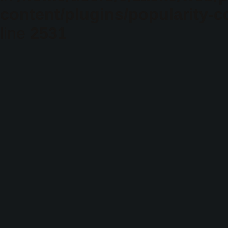
content/plugins/popularity-c
line
2531