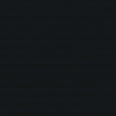
hook.php(310): WP_Hook->apply_
/home/users/0/zacke/web/photo
WP_Hook->do_action(Array) #
/home/users/0/zacke/web/photo
template.php(2630): do_action(
/home/users/0/zacke/web/phot
content/themes/scarlett/scarlet
/home/users/0/zacke/web/phot
includes/template.php(688): req
/home/users/0/zacke/web/phot
includes/template.php(647): loa
in
/home/users/0/zacke/web/