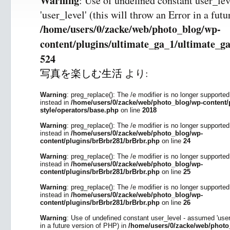
Warning
: Use of undefined constant user_le
'user_level' (this will throw an Error in a fut
/home/users/0/zacke/web/photo_blog/wp-
content/plugins/ultimate_ga_1/ultimate_ga
524
写真を楽しむ生活
より:
Warning
: preg_replace(): The /e modifier is no longer supporte
instead in
/home/users/0/zacke/web/photo_blog/wp-content/p
style/operators/base.php
on line
2018
Warning
: preg_replace(): The /e modifier is no longer supporte
instead in
/home/users/0/zacke/web/photo_blog/wp-
content/plugins/brBrbr281/brBrbr.php
on line
24
Warning
: preg_replace(): The /e modifier is no longer supporte
instead in
/home/users/0/zacke/web/photo_blog/wp-
content/plugins/brBrbr281/brBrbr.php
on line
25
Warning
: preg_replace(): The /e modifier is no longer supporte
instead in
/home/users/0/zacke/web/photo_blog/wp-
content/plugins/brBrbr281/brBrbr.php
on line
26
Warning
: Use of undefined constant user_level - assumed 'user_l
in a future version of PHP) in
/home/users/0/zacke/web/photo