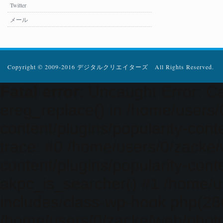
Twitter
メール
Copyright © 2009-2016 デジタルクリエイターズ All Rights Reserved.
Fatal error
: Uncaught Error: Ca
ereg_replace() in /home/users
content/plugins/popularity-cont
trace: #0 /home/users/0/zacke
content/plugins/popularity-cont
akpc_is_searcher() #1 /home/u
includes/class-wp-hook.php(286)
/home/users/0/zacke/web/photo