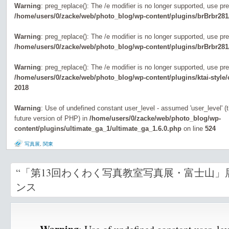
Warning
: preg_replace(): The /e modifier is no longer supported, use pr
/home/users/0/zacke/web/photo_blog/wp-content/plugins/brBrbr281
Warning
: preg_replace(): The /e modifier is no longer supported, use pr
/home/users/0/zacke/web/photo_blog/wp-content/plugins/brBrbr281
Warning
: preg_replace(): The /e modifier is no longer supported, use pr
/home/users/0/zacke/web/photo_blog/wp-content/plugins/ktai-style
2018
Warning
: Use of undefined constant user_level - assumed 'user_level' (th
future version of PHP) in
/home/users/0/zacke/web/photo_blog/wp-
content/plugins/ultimate_ga_1/ultimate_ga_1.6.0.php
on line
524
写真展
,
関東
“「第13回わくわく写真教室写真展・富士山」
ンス