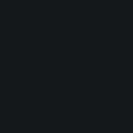
includes/template.php(688): req
/home/users/0/zacke/web/phot
includes/template.php(647): loa
in
/home/users/0/zacke/web/
content/plugins/popularity-c
line
2531