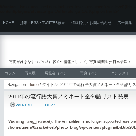
Warning
: Use of undefined constant user_level - assumed 'user_level' (this wi
content/plugins/ultimate_ga_1/ultimate_ga_1.6.0.php
on line
524
HOME
携帯・RSS・TWITTERほか
情報提供・お問い合わせ
広告募集
写真が好きなすべての人に役立つ情報クリップ。写真展情報は"日本最強"!
コラム
写真展
展覧会/イベント
写真イベント
コンテスト
Navigation:
Home
/ タイトル: 2011年の流行語大賞ノミネート全60語リ
2011年の流行語大賞ノミネート全60語リスト発表
2011/11/11
1 コメント
Warning
: preg_replace(): The /e modifier is no longer supported, use pr
/home/users/0/zacke/web/photo_blog/wp-content/plugins/brBrbr281