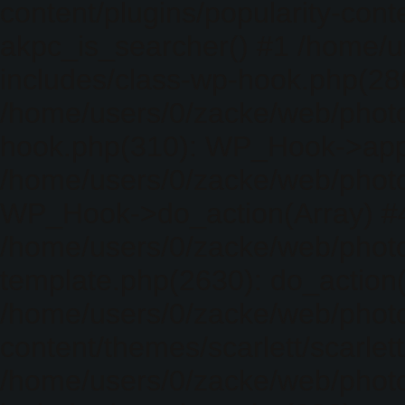
content/plugins/popularity-cont
akpc_is_searcher() #1 /home/u
includes/class-wp-hook.php(286)
/home/users/0/zacke/web/photo
hook.php(310): WP_Hook->apply_
/home/users/0/zacke/web/photo
WP_Hook->do_action(Array) #
/home/users/0/zacke/web/photo
template.php(2630): do_action(
/home/users/0/zacke/web/phot
content/themes/scarlett/scarlet
/home/users/0/zacke/web/phot