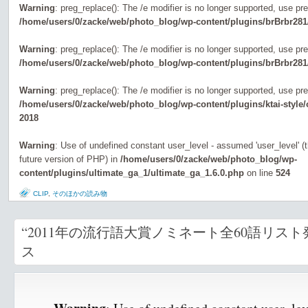
Warning
: preg_replace(): The /e modifier is no longer supported, use pr
/home/users/0/zacke/web/photo_blog/wp-content/plugins/brBrbr281
Warning
: preg_replace(): The /e modifier is no longer supported, use pr
/home/users/0/zacke/web/photo_blog/wp-content/plugins/brBrbr281
Warning
: preg_replace(): The /e modifier is no longer supported, use pr
/home/users/0/zacke/web/photo_blog/wp-content/plugins/ktai-style
2018
Warning
: Use of undefined constant user_level - assumed 'user_level' (th
future version of PHP) in
/home/users/0/zacke/web/photo_blog/wp-
content/plugins/ultimate_ga_1/ultimate_ga_1.6.0.php
on line
524
CLIP
,
そのほかの読み物
“2011年の流行語大賞ノミネート全60語リスト
ス