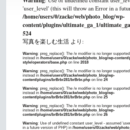
Warning
: Use of undefined constant user_le
'user_level' (this will throw an Error in a fut
/home/users/0/zacke/web/photo_blog/wp-
content/plugins/ultimate_ga_1/ultimate_ga
524
写真を楽しむ生活
より:
Warning
: preg_replace(): The /e modifier is no longer supporte
instead in
/home/users/0/zacke/web/photo_blog/wp-content/p
style/operators/base.php
on line
2018
Warning
: preg_replace(): The /e modifier is no longer supporte
instead in
/home/users/0/zacke/web/photo_blog/wp-
content/plugins/brBrbr281/brBrbr.php
on line
24
Warning
: preg_replace(): The /e modifier is no longer supporte
instead in
/home/users/0/zacke/web/photo_blog/wp-
content/plugins/brBrbr281/brBrbr.php
on line
25
Warning
: preg_replace(): The /e modifier is no longer supporte
instead in
/home/users/0/zacke/web/photo_blog/wp-
content/plugins/brBrbr281/brBrbr.php
on line
26
Warning
: Use of undefined constant user_level - assumed 'user_l
in a future version of PHP) in
/home/users/0/zacke/web/photo