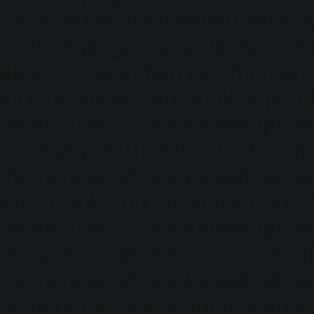
trace: #0 /home/users/0/zacke
content/plugins/popularity-cont
akpc_is_searcher() #1 /home/u
includes/class-wp-hook.php(286)
/home/users/0/zacke/web/photo
hook.php(310): WP_Hook->apply_
/home/users/0/zacke/web/photo
WP_Hook->do_action(Array) #
/home/users/0/zacke/web/photo
template.php(2630): do_action(
/home/users/0/zacke/web/phot
content/themes/scarlett/scarlet