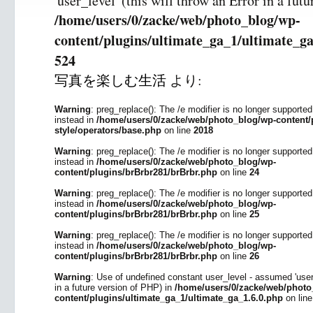
'user_level' (this will throw an Error in a fut
/home/users/0/zacke/web/photo_blog/wp-
content/plugins/ultimate_ga_1/ultimate_ga
524
写真を楽しむ生活
より:
Warning
: preg_replace(): The /e modifier is no longer supporte
instead in
/home/users/0/zacke/web/photo_blog/wp-content/p
style/operators/base.php
on line
2018
Warning
: preg_replace(): The /e modifier is no longer supporte
instead in
/home/users/0/zacke/web/photo_blog/wp-
content/plugins/brBrbr281/brBrbr.php
on line
24
Warning
: preg_replace(): The /e modifier is no longer supporte
instead in
/home/users/0/zacke/web/photo_blog/wp-
content/plugins/brBrbr281/brBrbr.php
on line
25
Warning
: preg_replace(): The /e modifier is no longer supporte
instead in
/home/users/0/zacke/web/photo_blog/wp-
content/plugins/brBrbr281/brBrbr.php
on line
26
Warning
: Use of undefined constant user_level - assumed 'user_l
in a future version of PHP) in
/home/users/0/zacke/web/photo
content/plugins/ultimate_ga_1/ultimate_ga_1.6.0.php
on lin