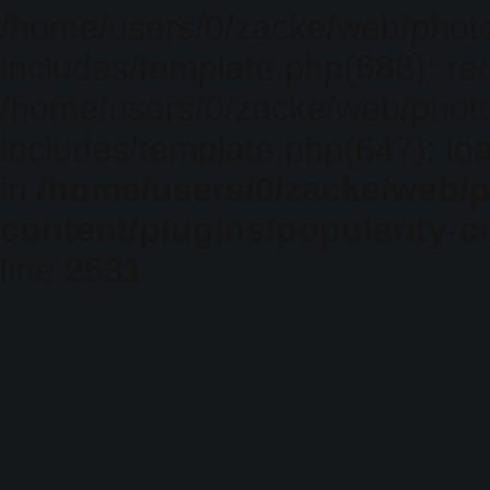
/home/users/0/zacke/web/phot
includes/template.php(688): req
/home/users/0/zacke/web/phot
includes/template.php(647): loa
in
/home/users/0/zacke/web/
content/plugins/popularity-c
line
2531