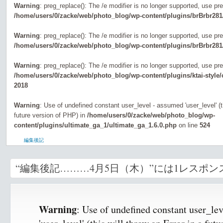
Warning
: preg_replace(): The /e modifier is no longer supported, use pr
/home/users/0/zacke/web/photo_blog/wp-content/plugins/brBrbr281
Warning
: preg_replace(): The /e modifier is no longer supported, use pr
/home/users/0/zacke/web/photo_blog/wp-content/plugins/brBrbr281
Warning
: preg_replace(): The /e modifier is no longer supported, use pr
/home/users/0/zacke/web/photo_blog/wp-content/plugins/ktai-style
2018
Warning
: Use of undefined constant user_level - assumed 'user_level' (th
future version of PHP) in
/home/users/0/zacke/web/photo_blog/wp-
content/plugins/ultimate_ga_1/ultimate_ga_1.6.0.php
on line
524
編集後記
“編集後記………4月5日（木）”には1レスポン
Warning
: Use of undefined constant user_le