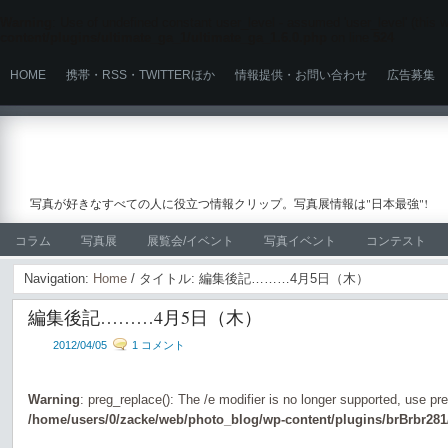
Warning
: Use of undefined constant user_level - assumed 'user_level' (this wi
content/plugins/ultimate_ga_1/ultimate_ga_1.6.0.php
on line
524
HOME
携帯・RSS・TWITTERほか
情報提供・お問い合わせ
広告募集
写真が好きなすべての人に役立つ情報クリップ。写真展情報は"日本最強"!
コラム
写真展
展覧会/イベント
写真イベント
コンテスト
Navigation:
Home
/ タイトル: 編集後記………4月5日（木）
編集後記………4月5日（木）
2012/04/05
1 コメント
Warning
: preg_replace(): The /e modifier is no longer supported, use pr
/home/users/0/zacke/web/photo_blog/wp-content/plugins/brBrbr281