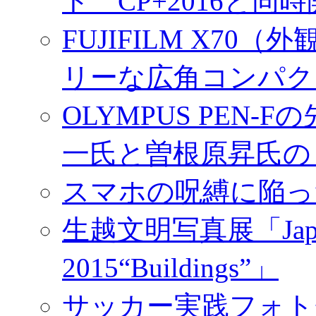
ト CP+2016と同
FUJIFILM X7
リーな広角コンパク
OLYMPUS PEN
一氏と曽根原昇氏の
スマホの呪縛に陥っ
生越文明写真展「Japan／T
2015“Buildings”」
サッカー実践フォトセ