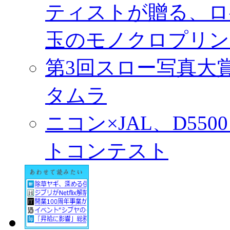
ティストが贈る、ロ
玉のモノクロプリン
第3回スロー写真大
タムラ
ニコン×JAL、D55
トコンテスト