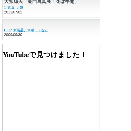
天知輝夫 能面写真展「花は半開」
写真展
,
近畿
2013/07/02
CLIP
,
新製品、サポートなど
2009/09/30
第12回フォトグループ風詠写真展
中部
,
写真展
YouTubeで見つけました！
2011/08/30