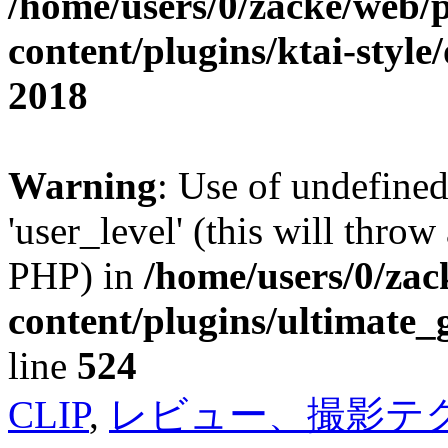
/home/users/0/zacke/web/
content/plugins/ktai-style
2018
Warning
: Use of undefined
'user_level' (this will throw
PHP) in
/home/users/0/za
content/plugins/ultimate_
line
524
CLIP
,
レビュー、撮影テ