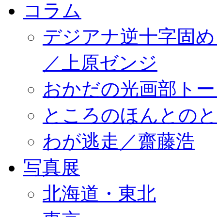
コラム
デジアナ逆十字固め
／上原ゼンジ
おかだの光画部トー
ところのほんとのところ／
わが逃走／齋藤浩
写真展
北海道・東北