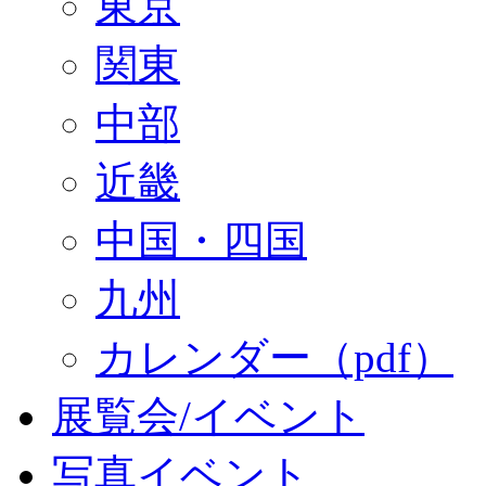
東京
関東
中部
近畿
中国・四国
九州
カレンダー（pdf）
展覧会/イベント
写真イベント