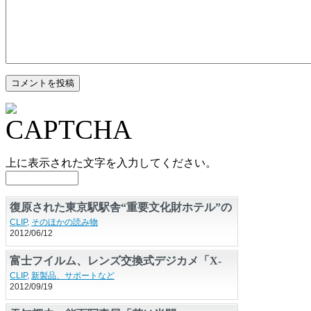
上に表示された文字を入力してください。
復原された東京駅駅舎“重要文化財ホテル”の
見どころは？
CLIP
,
そのほかの読み物
2012/06/12
富士フイルム、レンズ交換式デジカメ「X-
E1」を国内正式発表
CLIP
,
新製品、サポートなど
2012/09/19