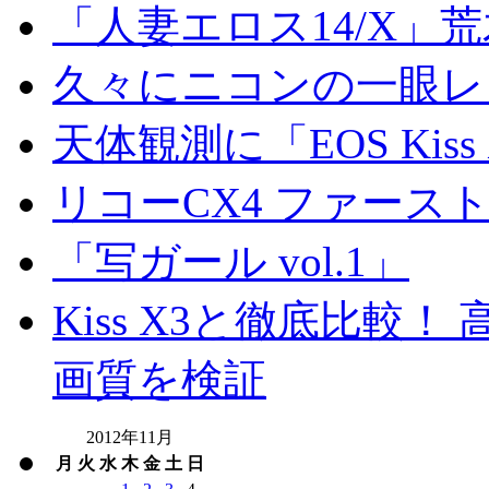
「人妻エロス14/X」
久々にニコンの一眼レ
天体観測に「EOS Kis
リコーCX4 ファース
「写ガール vol.1」
Kiss X3と徹底比較！ 高
画質を検証
2012年11月
月
火
水
木
金
土
日