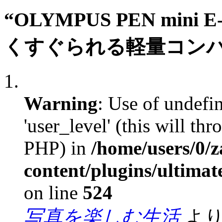
“OLYMPUS PEN mi
くすぐられる軽量コンパ
Warning
: Use of undefi
'user_level' (this will th
PHP) in
/home/users/0/
content/plugins/ultima
on line
524
写真を楽しむ生活
より