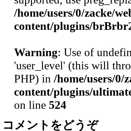
/home/users/0/zacke/we
content/plugins/brBrbr
Warning
: Use of undefi
'user_level' (this will th
PHP) in
/home/users/0/
content/plugins/ultima
on line
524
コメントをどうぞ