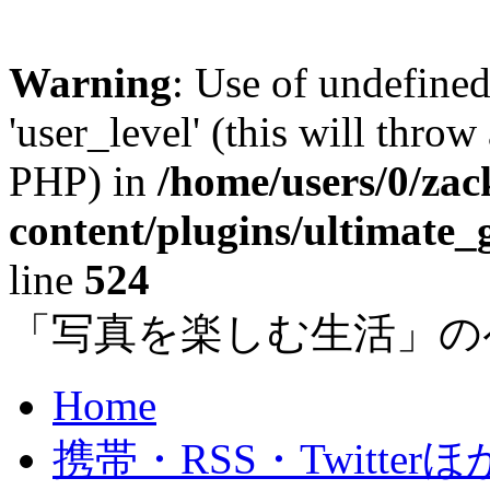
Warning
: Use of undefined
'user_level' (this will throw
PHP) in
/home/users/0/za
content/plugins/ultimate_
line
524
「写真を楽しむ生活」の
Home
携帯・RSS・Twitterほ