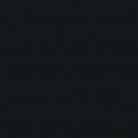
hook.php(310): WP_Hook->apply_
/home/users/0/zacke/web/photo
WP_Hook->do_action(Array) #
/home/users/0/zacke/web/photo
template.php(2630): do_action(
/home/users/0/zacke/web/phot
content/themes/scarlett/scarlet
/home/users/0/zacke/web/phot
includes/template.php(688): req
/home/users/0/zacke/web/phot
includes/template.php(647): loa
in
/home/users/0/zacke/web/