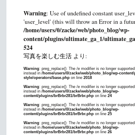
Warning
: Use of undefined constant user_le
'user_level' (this will throw an Error in a fut
/home/users/0/zacke/web/photo_blog/wp-
content/plugins/ultimate_ga_1/ultimate_ga
524
写真を楽しむ生活
より:
Warning
: preg_replace(): The /e modifier is no longer supporte
instead in
/home/users/0/zacke/web/photo_blog/wp-content/p
style/operators/base.php
on line
2018
Warning
: preg_replace(): The /e modifier is no longer supporte
instead in
/home/users/0/zacke/web/photo_blog/wp-
content/plugins/brBrbr281/brBrbr.php
on line
24
Warning
: preg_replace(): The /e modifier is no longer supporte
instead in
/home/users/0/zacke/web/photo_blog/wp-
content/plugins/brBrbr281/brBrbr.php
on line
25
Warning
: preg_replace(): The /e modifier is no longer supporte
instead in
/home/users/0/zacke/web/photo_blog/wp-
content/plugins/brBrbr281/brBrbr.php
on line
26