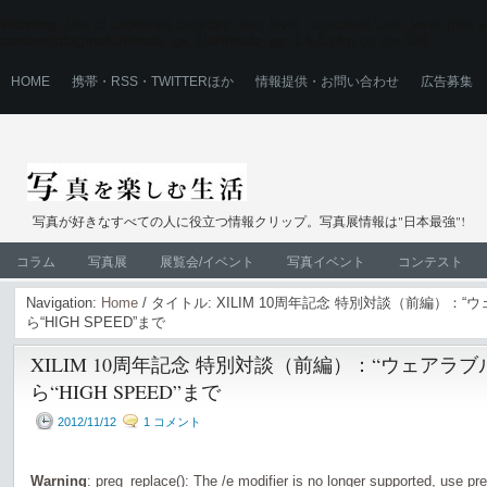
Warning
: Use of undefined constant user_level - assumed 'user_level' (this wi
content/plugins/ultimate_ga_1/ultimate_ga_1.6.0.php
on line
524
HOME
携帯・RSS・TWITTERほか
情報提供・お問い合わせ
広告募集
写真が好きなすべての人に役立つ情報クリップ。写真展情報は"日本最強"!
コラム
写真展
展覧会/イベント
写真イベント
コンテスト
Navigation:
Home
/ タイトル: XILIM 10周年記念 特別対談（前編）：
ら“HIGH SPEED”まで
XILIM 10周年記念 特別対談（前編）：“ウェアラ
ら“HIGH SPEED”まで
2012/11/12
1 コメント
Warning
: preg_replace(): The /e modifier is no longer supported, use pr