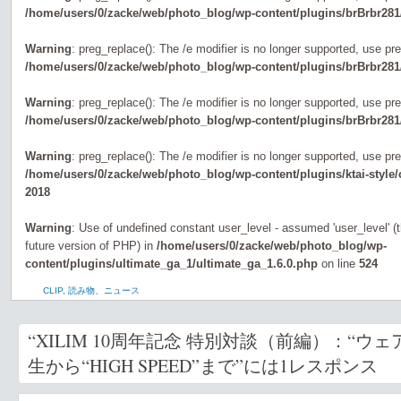
/home/users/0/zacke/web/photo_blog/wp-content/plugins/brBrbr281
Warning
: preg_replace(): The /e modifier is no longer supported, use pr
/home/users/0/zacke/web/photo_blog/wp-content/plugins/brBrbr281
Warning
: preg_replace(): The /e modifier is no longer supported, use pr
/home/users/0/zacke/web/photo_blog/wp-content/plugins/brBrbr281
Warning
: preg_replace(): The /e modifier is no longer supported, use pr
/home/users/0/zacke/web/photo_blog/wp-content/plugins/ktai-style
2018
Warning
: Use of undefined constant user_level - assumed 'user_level' (th
future version of PHP) in
/home/users/0/zacke/web/photo_blog/wp-
content/plugins/ultimate_ga_1/ultimate_ga_1.6.0.php
on line
524
CLIP
,
読み物、ニュース
“XILIM 10周年記念 特別対談（前編）：“ウ
生から“HIGH SPEED”まで”には1レスポンス