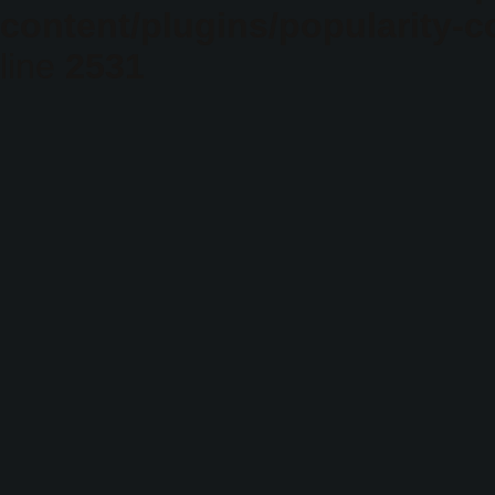
content/plugins/popularity-c
line
2531