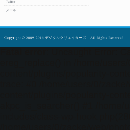
Twitter
メール
Copyright © 2009-2016 デジタルクリエイターズ All Rights Reserved.
Fatal error
: Uncaught Error: Ca
ereg_replace() in /home/users
content/plugins/popularity-cont
trace: #0 /home/users/0/zacke
content/plugins/popularity-cont
akpc_is_searcher() #1 /home/u
includes/class-wp-hook.php(286)
/home/users/0/zacke/web/photo