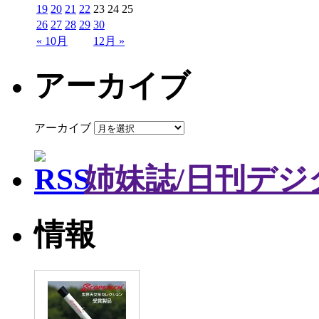
19
20
21
22
23
24
25
26
27
28
29
30
« 10月
12月 »
アーカイブ
アーカイブ
姉妹誌/日刊デジ
情報