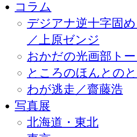
コラム
デジアナ逆十字固め
／上原ゼンジ
おかだの光画部トー
ところのほんとのところ／
わが逃走／齋藤浩
写真展
北海道・東北