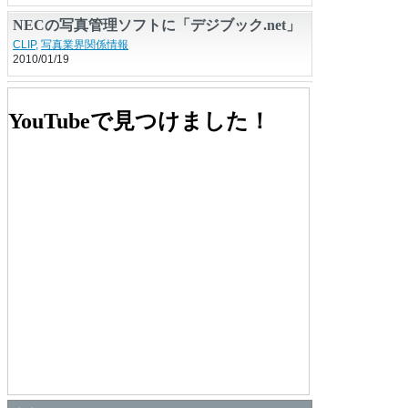
NECの写真管理ソフトに「デジブック.net」
の技術が採用
CLIP
,
写真業界関係情報
2010/01/19
「注目文具」は本当に使える？ iPhone専用ス
キャナー、タブレット専用コロコロ…
CLIP
,
そのほかの読み物
YouTubeで見つけました！
2012/09/27