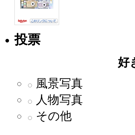
投票
好
風景写真
人物写真
その他