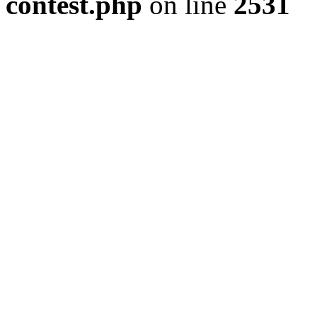
contest.php
on line
2531