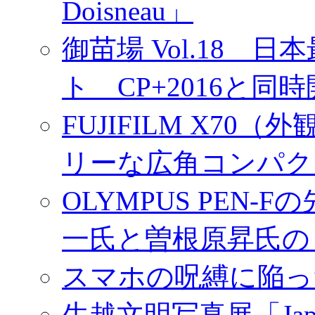
Doisneau」
御苗場 Vol.18
ト CP+2016と同
FUJIFILM X7
リーな広角コンパク
OLYMPUS PEN
一氏と曽根原昇氏の
スマホの呪縛に陥っ
生越文明写真展「Japan／T