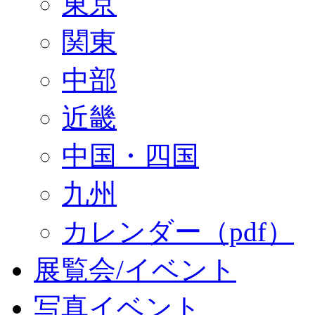
東京
関東
中部
近畿
中国・四国
九州
カレンダー（pdf）
展覧会/イベント
写真イベント