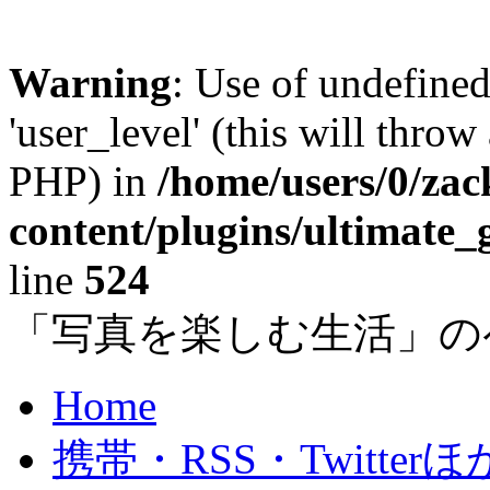
Warning
: Use of undefined
'user_level' (this will throw
PHP) in
/home/users/0/za
content/plugins/ultimate_
line
524
「写真を楽しむ生活」の
Home
携帯・RSS・Twitterほ