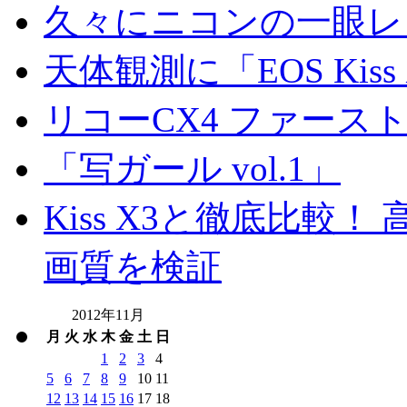
久々にニコンの一眼レ
天体観測に「EOS Kis
リコーCX4 ファース
「写ガール vol.1」
Kiss X3と徹底比較！ 高
画質を検証
2012年11月
月
火
水
木
金
土
日
1
2
3
4
5
6
7
8
9
10
11
12
13
14
15
16
17
18