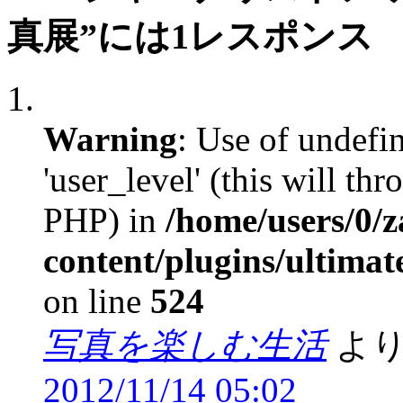
真展”には1レスポンス
Warning
: Use of undefi
'user_level' (this will th
PHP) in
/home/users/0/
content/plugins/ultima
on line
524
写真を楽しむ生活
より
2012/11/14 05:02