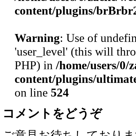
content/plugins/brBrbr
Warning
: Use of undefi
'user_level' (this will th
PHP) in
/home/users/0/
content/plugins/ultima
on line
524
コメントをどうぞ
ご意見お待ちしておりま