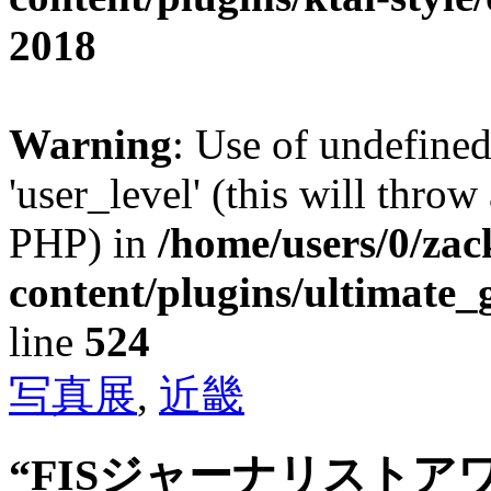
2018
Warning
: Use of undefined
'user_level' (this will throw
PHP) in
/home/users/0/za
content/plugins/ultimate_
line
524
写真展
,
近畿
“FISジャーナリスト