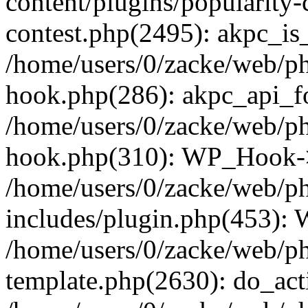
content/plugins/popularity-
contest.php(2495): akpc_is
/home/users/0/zacke/web/p
hook.php(286): akpc_api_foo
/home/users/0/zacke/web/p
hook.php(310): WP_Hook->ap
/home/users/0/zacke/web/p
includes/plugin.php(453):
/home/users/0/zacke/web/ph
template.php(2630): do_act