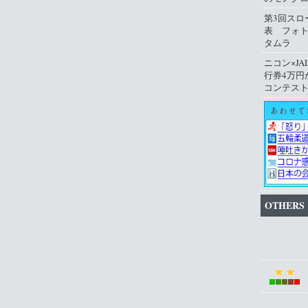
第3回スロ
表 フォ
タムラ
ニコン×JA
行券4万円
コンテス
OTHERS