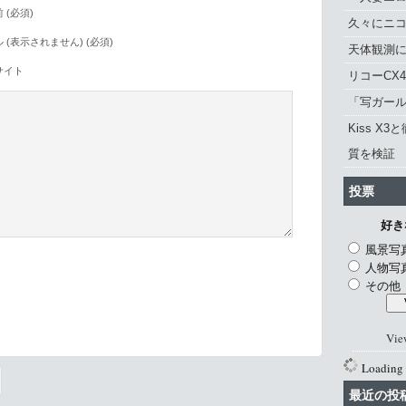
 (必須)
久々にニ
 (表示されません) (必須)
天体観測に「
サイト
リコーCX
「写ガール 
Kiss X3
質を検証
投票
好き
風景写
人物写
その他
。
Vie
Loading .
最近の投