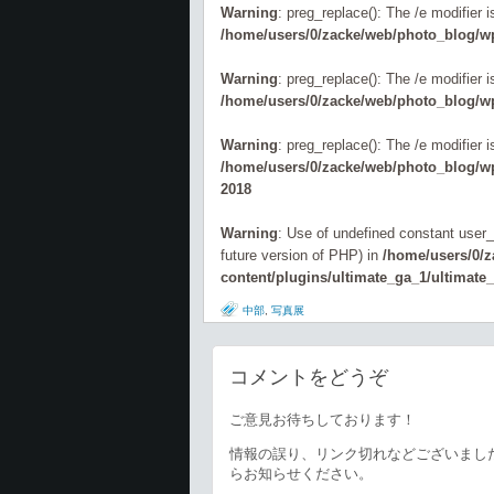
Warning
: preg_replace(): The /e modifier 
/home/users/0/zacke/web/photo_blog/wp
Warning
: preg_replace(): The /e modifier 
/home/users/0/zacke/web/photo_blog/wp
Warning
: preg_replace(): The /e modifier 
/home/users/0/zacke/web/photo_blog/wp-
2018
Warning
: Use of undefined constant user_l
future version of PHP) in
/home/users/0/
content/plugins/ultimate_ga_1/ultimate
中部
,
写真展
コメントをどうぞ
ご意見お待ちしております！
情報の誤り、リンク切れなどございまし
らお知らせください。