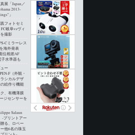
展「Japan／
ohama 2013-
dings”」
実践フォトセミ
 FC岐阜vsヴィ
戸を撮影
PS-Cミラーレス
0」を海外発表
像面位相差AF
電子水準器も
ビュー
 PEN-F（外観・
クラシカルデザ
新の絵作り機能
ック、有機薄膜
メージセンサーを
ippe Salaun
ion」‐プリントアー
が贈る、ロベー
ー他6名の珠玉
プリント‐