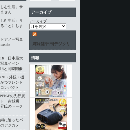
楽しむ生活」サ
アーカイブ
じません
楽しむ生活」サ
アーカイブ
じることにしま
・ドアノー写真
姉妹誌/日刊デジクリ
cas de
情報
l.18 日本最大
型写真イベン
016と同時開催
M X70（外観・機
派かつフレンド
角コンパクト
 PEN-Fの先行展
ート 赤城耕一
原昇氏のトーク
呪縛に陥ったパ
クのデジカメ