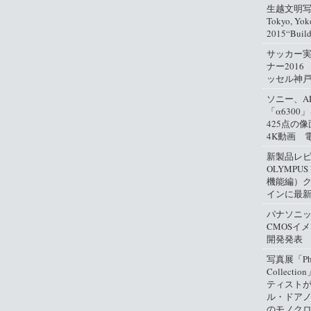
生越文明写真
Tokyo, Yok
2015“Buil
サッカー
ナー2016
ッセル神
ソニー、A
「α630
425点の
4K動画 
新製品レ
OLYMPUS
機能編）
インに最
パナソニ
CMOSイ
開発発表
写真展「Phil
Collect
ティスト
ル・ドアノ
のモノクロ