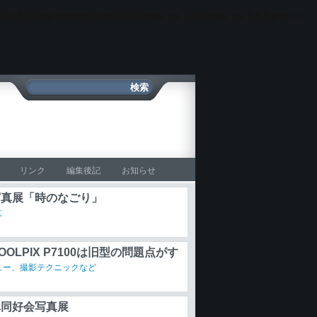
oto_blog/wp-content/plugins/ultimate_ga_1/ultimate_ga_1.6.0.php
on
リンク
編集後記
お知らせ
写真展「時のなごり」
京
OLPIX P7100は旧型の問題点がす
消している
ュー、撮影テクニックなど
真同好会写真展