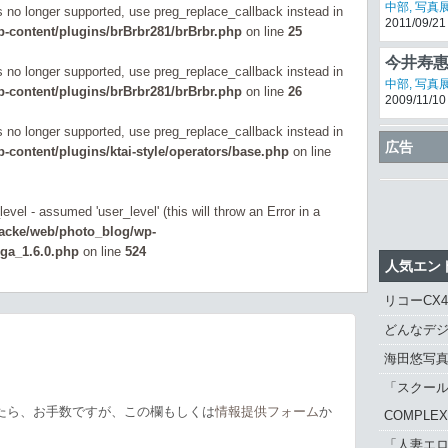
中部
,
写真
is no longer supported, use preg_replace_callback instead in
2011/09/21
-content/plugins/brBrbr281/brBrbr.php
on line
25
今井寿惠
is no longer supported, use preg_replace_callback instead in
年」
中部
,
写真
-content/plugins/brBrbr281/brBrbr.php
on line
26
2009/11/10
is no longer supported, use preg_replace_callback instead in
キヤノン、
広告
content/plugins/ktai-style/operators/base.php
on line
でAFが
CLIP
,
新製
2013/06/19
が原因
evel - assumed 'user_level' (this will throw an Error in a
zacke/web/photo_blog/wp-
_ga_1.6.0.php
on line
524
人気エン
リコーCX
どんなデジ
海田悠写
「スクール
たら、お手数ですが、この欄もしくは
情報提供フォーム
か
COMPLE
「人妻エロ