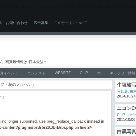
ll throw an Error in a future version of PHP) in
/home/users/0/zacke/web/ph
供・お問い合わせ
広告募集
このサイトについて
。写真展情報は"日本最強"!
WEBSITE
CLIP
真イベント
コンテスト
本
ギャラリー情報
写真展「花のメルヘン」
牛垣嶺
写真展
,
東
ン」
2014/10/24
ニコンCO
べて解
CLIP
,
レビ
2011/10/06
is no longer supported, use preg_replace_callback instead in
-content/plugins/brBrbr281/brBrbr.php
on line
24
白黒写