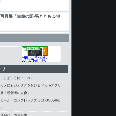
展
写真展「生命の証-馬とともに40
展
「EOS-1D X」と「EOS-1D C」
合焦しない現象 グリスの塗布不足
品、サポートなど
。無償点検・修理で対応
トリ
4、しばらく使ってみて
カメにもジオタグを付けるiPhoneアプリ
真展「經營者の肖像」
ガール・コンプレックス SCHOOLGIRL
X」
ス14/X」荒木経惟