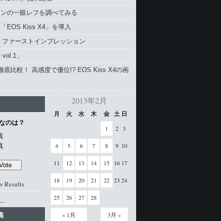
コンの一眼レフを調べてみる
EOS Kiss X4」を導入
4 ファーストインプレッション
vol.1」
と徹底比較！ 高感度で優位!? EOS Kiss X4の画
2013年2月
月
火
水
木
金
土
日
なのは？
1
2
3
真
真
4
5
6
7
8
9
10
11
12
13
14
15
16
17
18
19
20
21
22
23
24
w Results
25
26
27
28
..
稿
« 1月
3月 »