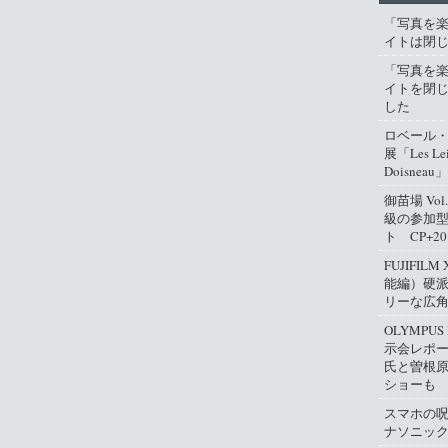
「写真を
イトは閉
「写真を
イトを閉
した
ロベール
展「Les Lei
Doisneau」
御苗場 Vo
級の参加
ト CP+2
FUJIFIL
能編）硬
リーな広
OLYMPUS
示会レポ
氏と曽根
ショーも
スマホの
ナソニッ