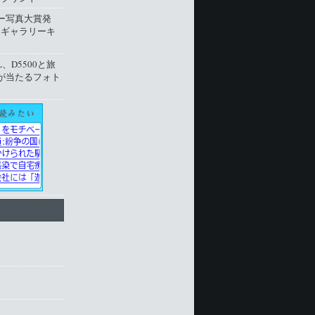
ー写真大賞発
トギャラリーキ
L、D5500と旅
が当たるフォト
ト