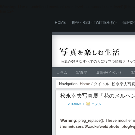
Warning
: Use of undefined constant user_level - assumed 'user_level' (this wi
line
524
HOME
携帯・RSS・TWITTERほか
情報提
写真が好きなすべての人に役立つ情報クリップ
コラム
写真展
展覧会/イベント
写
Navigation:
Home
/ タイトル: 松永幸夫
松永幸夫写真展「花のメルヘ
2013/02/01
コメント
Warning
: preg_replace(): The /e modifier 
/home/users/0/zacke/web/photo_blog/wp