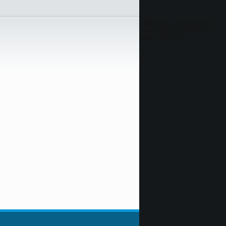
Fatal error
: Uncaught Error:
Call to undefined function
ereg_replace() in