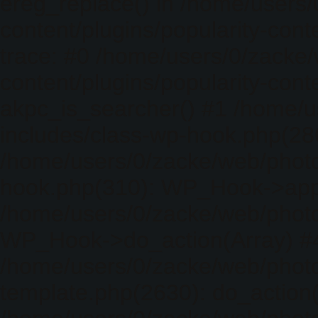
ereg_replace() in /home/users
content/plugins/popularity-cont
trace: #0 /home/users/0/zacke
content/plugins/popularity-cont
akpc_is_searcher() #1 /home/u
includes/class-wp-hook.php(286)
/home/users/0/zacke/web/photo
hook.php(310): WP_Hook->apply_
/home/users/0/zacke/web/photo
WP_Hook->do_action(Array) #
/home/users/0/zacke/web/photo
template.php(2630): do_action(