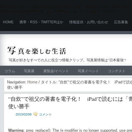
Warning
: Use of undefined constant user_level - assumed 'user_level' (this wi
content/plugins/ultimate_ga_1/ultimate_ga_1.6.0.php
on line
524
HOME
携帯・RSS・TWITTERほか
情報提供・お問い合わせ
広告募集
写真が好きなすべての人に役立つ情報クリップ。写真展情報は"日本最強"!
コラム
写真展
展覧会/イベント
写真イベント
コンテスト
Navigation:
Home
/ タイトル: “自炊”で祖父の著書を電子化！ iPad
使い勝手
“自炊”で祖父の著書を電子化！ iPadで読むには「
使い勝手
2013/02/06
コメント
Warning
: preg_replace(): The /e modifier is no longer supported, use pr