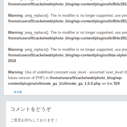
/home/users/0/zacke/web/photo_blog/wp-content/plugins/brBrbr281
Warning
: preg_replace(): The /e modifier is no longer supported, use pr
/home/users/0/zacke/web/photo_blog/wp-content/plugins/brBrbr281
Warning
: preg_replace(): The /e modifier is no longer supported, use pr
/home/users/0/zacke/web/photo_blog/wp-content/plugins/brBrbr281
Warning
: preg_replace(): The /e modifier is no longer supported, use pr
/home/users/0/zacke/web/photo_blog/wp-content/plugins/ktai-style
2018
Warning
: Use of undefined constant user_level - assumed 'user_level' (th
future version of PHP) in
/home/users/0/zacke/web/photo_blog/wp-
content/plugins/ultimate_ga_1/ultimate_ga_1.6.0.php
on line
524
未分類
コメントをどうぞ
ご意見お待ちしております！