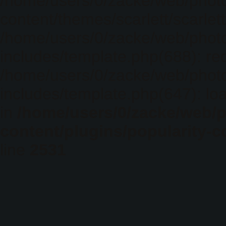
/home/users/0/zacke/web/phot
content/themes/scarlett/scarlet
/home/users/0/zacke/web/phot
includes/template.php(688): req
/home/users/0/zacke/web/phot
includes/template.php(647): loa
in
/home/users/0/zacke/web/
content/plugins/popularity-c
line
2531