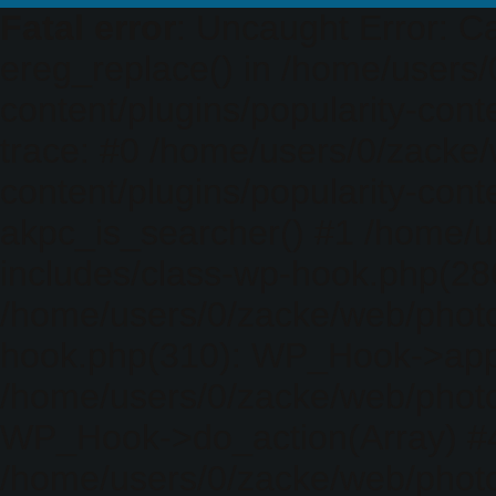
Fatal error
: Uncaught Error: Ca
ereg_replace() in /home/users
content/plugins/popularity-cont
trace: #0 /home/users/0/zacke
content/plugins/popularity-cont
akpc_is_searcher() #1 /home/u
includes/class-wp-hook.php(286)
/home/users/0/zacke/web/photo
hook.php(310): WP_Hook->apply_
/home/users/0/zacke/web/photo
WP_Hook->do_action(Array) #
/home/users/0/zacke/web/photo