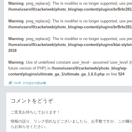
Warning
: preg_replace(): The /e modifier is no longer supported, use pr
/home/users/0/zacke/web/photo_blog/wp-content/plugins/brBrbr281
Warning
: preg_replace(): The /e modifier is no longer supported, use pr
/home/users/0/zacke/web/photo_blog/wp-content/plugins/brBrbr281
Warning
: preg_replace(): The /e modifier is no longer supported, use pr
/home/users/0/zacke/web/photo_blog/wp-content/plugins/ktai-style
2018
Warning
: Use of undefined constant user_level - assumed 'user_level' (th
future version of PHP) in
/home/users/0/zacke/web/photo_blog/wp-
content/plugins/ultimate_ga_1/ultimate_ga_1.6.0.php
on line
524
CLIP
,
そのほかの読み物
コメントをどうぞ
ご意見お待ちしております！
情報の誤り、リンク切れなどございましたら、お手数ですが、この欄
らお知らせください。