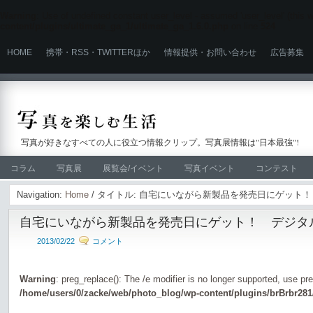
Warning
: Use of undefined constant user_level - assumed 'user_level' (this wi
content/plugins/ultimate_ga_1/ultimate_ga_1.6.0.php
on line
524
HOME
携帯・RSS・TWITTERほか
情報提供・お問い合わせ
広告募集
写真が好きなすべての人に役立つ情報クリップ。写真展情報は"日本最強"!
コラム
写真展
展覧会/イベント
写真イベント
コンテスト
Navigation:
Home
/ タイトル: 自宅にいながら新製品を発売日にゲット
自宅にいながら新製品を発売日にゲット！ デジタ
2013/02/22
コメント
Warning
: preg_replace(): The /e modifier is no longer supported, use pr
/home/users/0/zacke/web/photo_blog/wp-content/plugins/brBrbr281