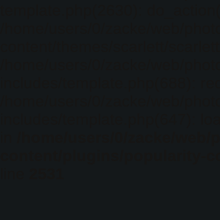
template.php(2630): do_action(
/home/users/0/zacke/web/phot
content/themes/scarlett/scarlet
/home/users/0/zacke/web/phot
includes/template.php(688): req
/home/users/0/zacke/web/phot
includes/template.php(647): loa
in
/home/users/0/zacke/web/
content/plugins/popularity-c
line
2531