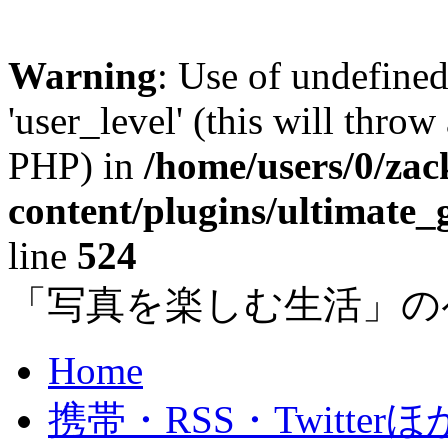
Warning
: Use of undefined
'user_level' (this will throw
PHP) in
/home/users/0/za
content/plugins/ultimate_
line
524
「写真を楽しむ生活」の
Home
携帯・RSS・Twitterほ