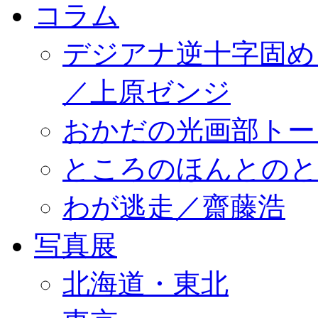
コラム
デジアナ逆十字固め
／上原ゼンジ
おかだの光画部トー
ところのほんとのところ／
わが逃走／齋藤浩
写真展
北海道・東北