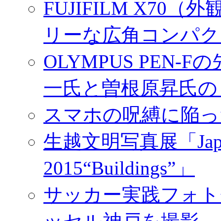
FUJIFILM X7
リーな広角コンパク
OLYMPUS PEN
一氏と曽根原昇氏の
スマホの呪縛に陥っ
生越文明写真展「Japan／T
2015“Buildings”」
サッカー実践フォトセ