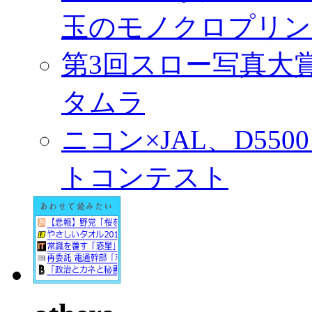
玉のモノクロプリン
第3回スロー写真大
タムラ
ニコン×JAL、D55
トコンテスト