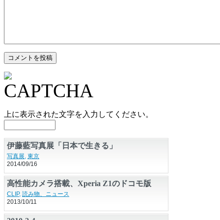
上に表示された文字を入力してください。
伊藤藍写真展「日本で生きる」
写真展
,
東京
2014/09/16
高性能カメラ搭載、Xperia Z1のドコモ版
「Xperia Z1 SO-01F」
CLIP
,
読み物、ニュース
2013/10/11