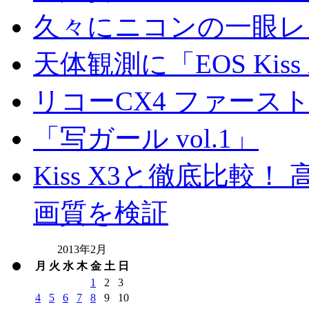
久々にニコンの一眼レ
天体観測に「EOS Kis
リコーCX4 ファース
「写ガール vol.1」
Kiss X3と徹底比較！ 高
画質を検証
2013年2月
月
火
水
木
金
土
日
1
2
3
4
5
6
7
8
9
10