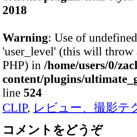
2018
Warning
: Use of undefined
'user_level' (this will throw
PHP) in
/home/users/0/za
content/plugins/ultimate_
line
524
CLIP
,
レビュー、撮影テ
コメントをどうぞ