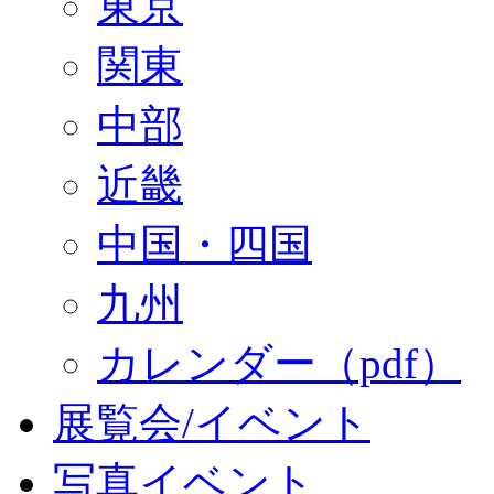
東京
関東
中部
近畿
中国・四国
九州
カレンダー（pdf）
展覧会/イベント
写真イベント