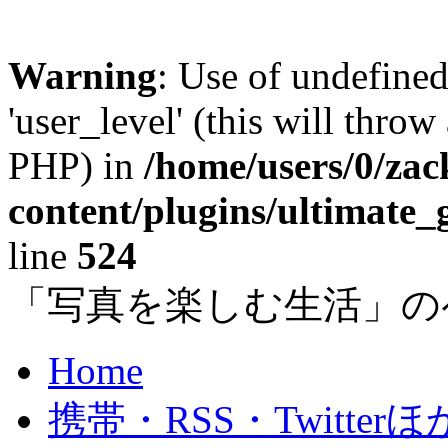
Warning
: Use of undefined
'user_level' (this will throw
PHP) in
/home/users/0/za
content/plugins/ultimate_
line
524
「写真を楽しむ生活」の
Home
携帯・RSS・Twitterほ