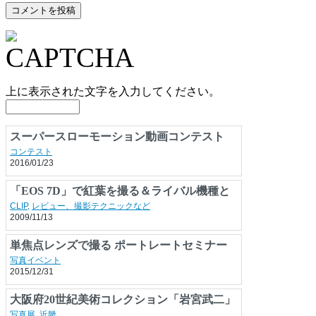
上に表示された文字を入力してください。
スーパースローモーション動画コンテスト
コンテスト
2016/01/23
「EOS 7D」で紅葉を撮る＆ライバル機種と
撮り比べ
CLIP
,
レビュー、撮影テクニックなど
2009/11/13
単焦点レンズで撮る ポートレートセミナー
写真イベント
2015/12/31
大阪府20世紀美術コレクション「岩宮武二」
展
写真展
,
近畿