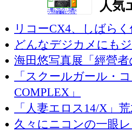
人気
リコーCX4、しばら
どんなデジカメにもジオ
海田悠写真展「經營者
「スクールガール・コンプ
COMPLEX」
「人妻エロス14/X」
久々にニコンの一眼レ