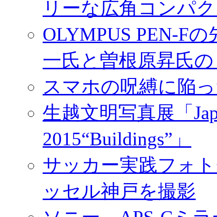
リーな広角コンパク
OLYMPUS PEN
一氏と曽根原昇氏の
スマホの呪縛に陥っ
生越文明写真展「Japan／T
2015“Buildings”」
サッカー実践フォトセ
ッセル神戸を撮影