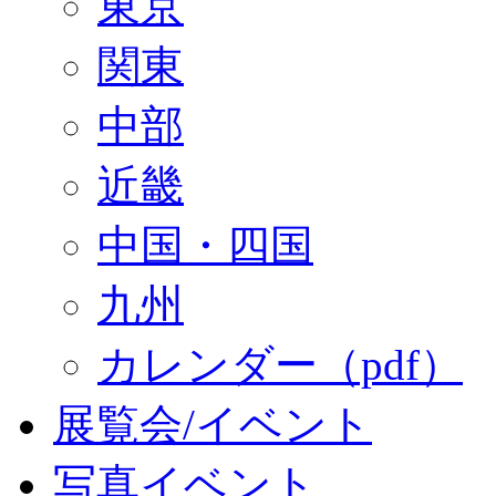
東京
関東
中部
近畿
中国・四国
九州
カレンダー（pdf）
展覧会/イベント
写真イベント