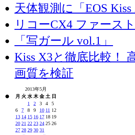
天体観測に「EOS Kis
リコーCX4 ファース
「写ガール vol.1」
Kiss X3と徹底比較！ 高
画質を検証
2013年5月
月
火
水
木
金
土
日
1
2
3
4
5
6
7
8
9
10
11
12
13
14
15
16
17
18
19
20
21
22
23
24
25
26
27
28
29
30
31