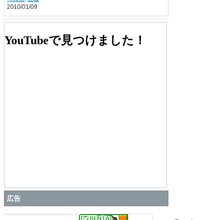
2010/01/09
セカンズ、600台限定のデジカメ「ウルトラ
マン×EXILIM」
CLIP
,
新製品、サポートなど
YouTubeで見つけました！
2010/05/21
広告