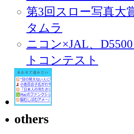
第3回スロー写真大
タムラ
ニコン×JAL、D55
トコンテスト
others