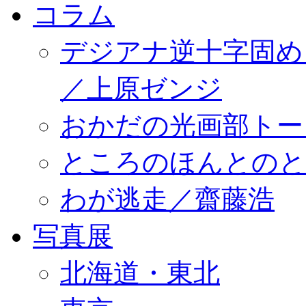
コラム
デジアナ逆十字固め
／上原ゼンジ
おかだの光画部トー
ところのほんとのところ／
わが逃走／齋藤浩
写真展
北海道・東北