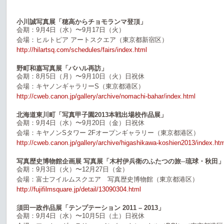
小川誠写真展「穂高からチョモランマ登頂」
会期：9月4日（水）〜9月17日（火）
会場：ヒルトピア アートスクエア（東京都新宿区）
http://hilartsq.com/schedules/fairs/index.html
野町和嘉写真展「バハル再訪」
会期：8月5日（月）〜9月10日（火）日祝休
会場：キヤノンギャラリーS（東京都港区）
http://cweb.canon.jp/gallery/archive/nomachi-bahar/index.html
北海道東川町「写真甲子園2013本戦出場校作品展」
会期：9月4日（水）〜9月20日（金）日祝休
会場：キヤノンSタワー 2Fオープンギャラリー（東京都港区）
http://cweb.canon.jp/gallery/archive/higashikawa-koshien2013/index.ht
写真歴史博物館企画展 写真展「木村伊兵衛のふたつの旅─琉球・秋田
会期：9月3日（火）〜12月27日（金）
会場：富士フイルムスクエア 写真歴史博物館（東京都港区）
http://fujifilmsquare.jp/detail/13090304.html
須田一政作品展「テンプテーション 2011 – 2013」
会期：9月4日（水）〜10月5日（土）日祝休