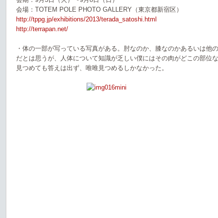
会場：TOTEM POLE PHOTO GALLERY（東京都新宿区）
http://tppg.jp/exhibitions/2013/terada_satoshi.html
http://terrapan.net/
・体の一部が写っている写真がある。肘なのか、膝なのかあるいは他
だとは思うが、人体について知識が乏しい僕にはその肉がどこの部位
見つめても答えは出ず、唯唯見つめるしかなかった。