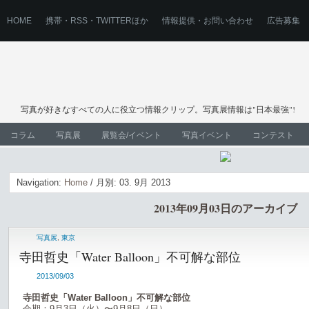
HOME
携帯・RSS・TWITTERほか
情報提供・お問い合わせ
広告募集
写真が好きなすべての人に役立つ情報クリップ。写真展情報は"日本最強"!
コラム
写真展
展覧会/イベント
写真イベント
コンテスト
Navigation:
Home
/ 月別: 03. 9月 2013
2013年09月03日のアーカイブ
写真展
,
東京
寺田哲史「Water Balloon」不可解な部位
2013/09/03
寺田哲史「Water Balloon」不可解な部位
会期：9月3日（火）〜9月8日（日）