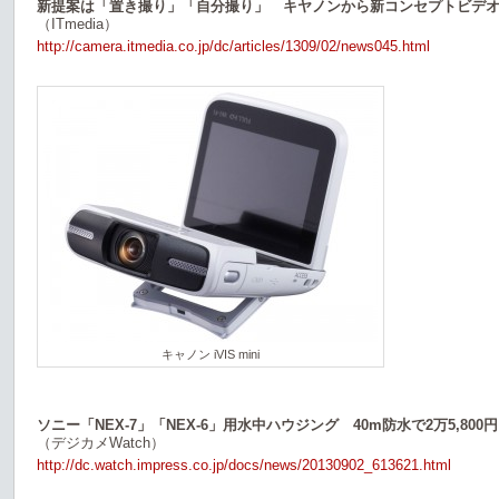
新提案は「置き撮り」「自分撮り」 キヤノンから新コンセプトビデオ「iV
（ITmedia）
http://camera.itmedia.co.jp/dc/articles/1309/02/news045.html
キャノン iVIS mini
ソニー「NEX-7」「NEX-6」用水中ハウジング 40m防水で2万5,800円
（デジカメWatch）
http://dc.watch.impress.co.jp/docs/news/20130902_613621.html