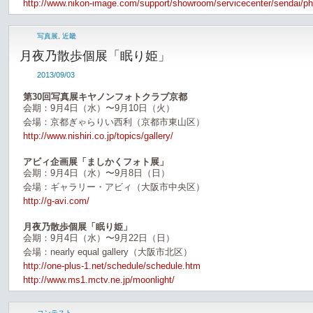
http://www.nikon-image.com/support/showroom/servicecenter/sendai/p
写真展
,
近畿
月夜乃散歩個展「眠り姫」
2013/09/03
第30回写真展キヤノンフォトクラブ京都
会期：9月4日（水）〜9月10日（火）
会場：京都ぎゃらりい西利（京都市東山区）
http://www.nishiri.co.jp/topics/gallery/
アビィ企画展「ましかくフォト展」
会期：9月4日（水）〜9月8日（日）
会場：ギャラリー・アビィ（大阪市中央区）
http://g-avi.com/
月夜乃散歩個展「眠り姫」
会期：9月4日（水）〜9月22日（日）
会場：nearly equal gallery（大阪市北区）
http://one-plus-1.net/schedule/schedule.htm
http://www.ms1.mctv.ne.jp/moonlight/
コンテスト