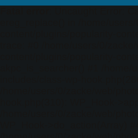
Fatal error
: Uncaught Error: Ca
ereg_replace() in /home/users
content/plugins/popularity-cont
trace: #0 /home/users/0/zacke
content/plugins/popularity-cont
akpc_is_searcher() #1 /home/u
includes/class-wp-hook.php(286)
/home/users/0/zacke/web/photo
hook.php(310): WP_Hook->apply_
/home/users/0/zacke/web/photo
WP_Hook->do_action(Array) #
/home/users/0/zacke/web/photo