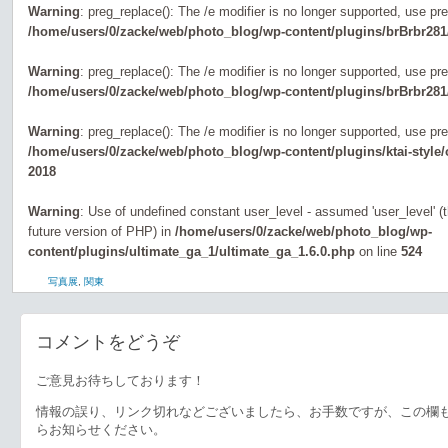
Warning
: preg_replace(): The /e modifier is no longer supported, use pr
/home/users/0/zacke/web/photo_blog/wp-content/plugins/brBrbr281
Warning
: preg_replace(): The /e modifier is no longer supported, use pr
/home/users/0/zacke/web/photo_blog/wp-content/plugins/brBrbr281
Warning
: preg_replace(): The /e modifier is no longer supported, use pr
/home/users/0/zacke/web/photo_blog/wp-content/plugins/ktai-style
2018
Warning
: Use of undefined constant user_level - assumed 'user_level' (th
future version of PHP) in
/home/users/0/zacke/web/photo_blog/wp-
content/plugins/ultimate_ga_1/ultimate_ga_1.6.0.php
on line
524
写真展
,
関東
コメントをどうぞ
ご意見お待ちしております！
情報の誤り、リンク切れなどございましたら、お手数ですが、この欄
らお知らせください。