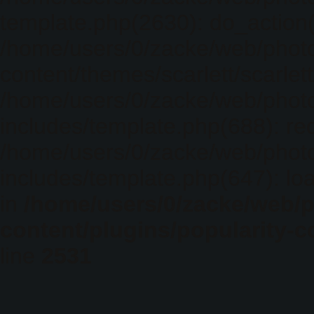
template.php(2630): do_action(
/home/users/0/zacke/web/phot
content/themes/scarlett/scarlet
/home/users/0/zacke/web/phot
includes/template.php(688): req
/home/users/0/zacke/web/phot
includes/template.php(647): loa
in
/home/users/0/zacke/web/
content/plugins/popularity-c
line
2531