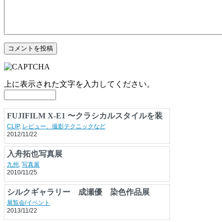
上に表示された文字を入力してください。
FUJIFILM X-E1 〜クラシカルスタイルを装
うローパスフィルターレスなハイクオリティ
CLIP
,
レビュー、撮影テクニックなど
2012/11/22
機
入舟拓也写真展
九州
,
写真展
2010/11/25
シルクギャラリー 成瀬優 染色作品展
展覧会/イベント
2013/11/22