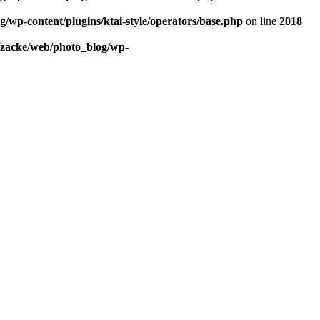
/wp-content/plugins/ktai-style/operators/base.php
on line
2018
/zacke/web/photo_blog/wp-