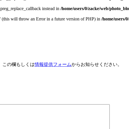
e preg_replace_callback instead in
/home/users/0/zacke/web/photo_blog
 (this will throw an Error in a future version of PHP) in
/home/users/0
、この欄もしくは
情報提供フォーム
からお知らせください。