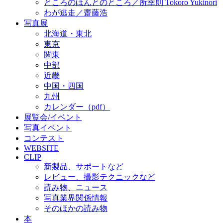
ところのほんとのところ／所幸則 Tokoro Yukinori
わが逃走／齋藤浩
写真展
北海道・東北
東京
関東
中部
近畿
中国・四国
九州
カレンダー（pdf）
展覧会/イベント
写真イベント
コンテスト
WEBSITE
CLIP
新製品、サポートなど
レビュー、撮影テクニックなど
読み物、ニュース
写真業界関係情報
そのほかの読み物
本