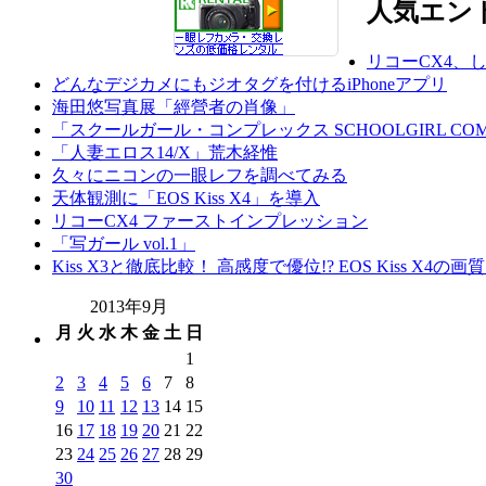
人気エン
リコーCX4、
どんなデジカメにもジオタグを付けるiPhoneアプリ
海田悠写真展「經營者の肖像」
「スクールガール・コンプレックス SCHOOLGIRL COM
「人妻エロス14/X」荒木経惟
久々にニコンの一眼レフを調べてみる
天体観測に「EOS Kiss X4」を導入
リコーCX4 ファーストインプレッション
「写ガール vol.1」
Kiss X3と徹底比較！ 高感度で優位!? EOS Kiss X4の
2013年9月
月
火
水
木
金
土
日
1
2
3
4
5
6
7
8
9
10
11
12
13
14
15
16
17
18
19
20
21
22
23
24
25
26
27
28
29
30