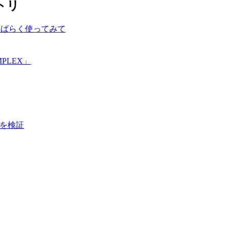
トリ
しばらく使ってみて
PLEX」
画質を検証