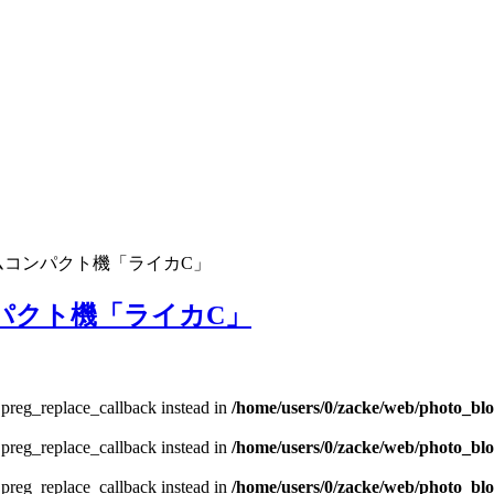
ズームコンパクト機「ライカC」
ンパクト機「ライカC」
e preg_replace_callback instead in
/home/users/0/zacke/web/photo_bl
e preg_replace_callback instead in
/home/users/0/zacke/web/photo_bl
e preg_replace_callback instead in
/home/users/0/zacke/web/photo_bl