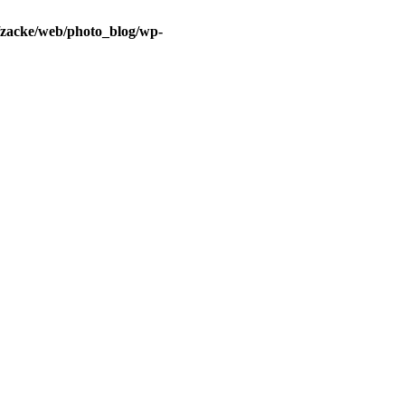
/zacke/web/photo_blog/wp-