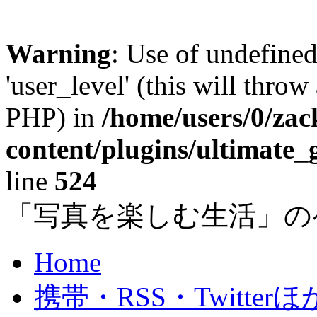
Warning
: Use of undefined
'user_level' (this will throw
PHP) in
/home/users/0/za
content/plugins/ultimate_
line
524
「写真を楽しむ生活」の
Home
携帯・RSS・Twitterほ