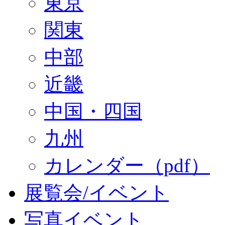
東京
関東
中部
近畿
中国・四国
九州
カレンダー（pdf）
展覧会/イベント
写真イベント