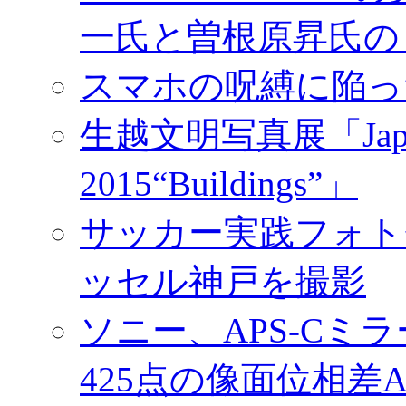
一氏と曽根原昇氏の
スマホの呪縛に陥っ
生越文明写真展「Japan／T
2015“Buildings”」
サッカー実践フォトセ
ッセル神戸を撮影
ソニー、APS-Cミ
425点の像面位相差