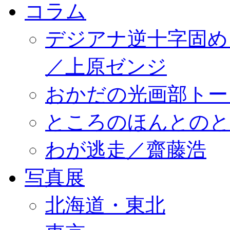
コラム
デジアナ逆十字固め
／上原ゼンジ
おかだの光画部トー
ところのほんとのところ／
わが逃走／齋藤浩
写真展
北海道・東北