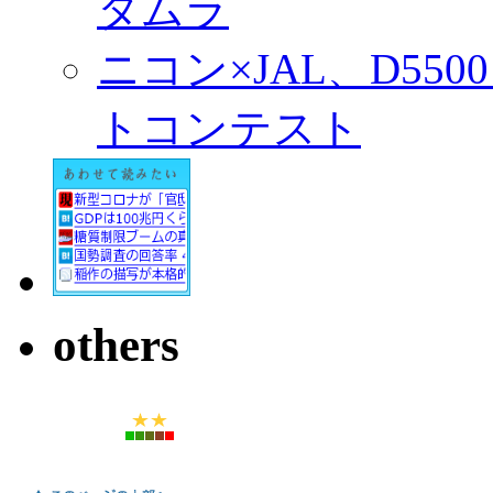
タムラ
ニコン×JAL、D55
トコンテスト
others