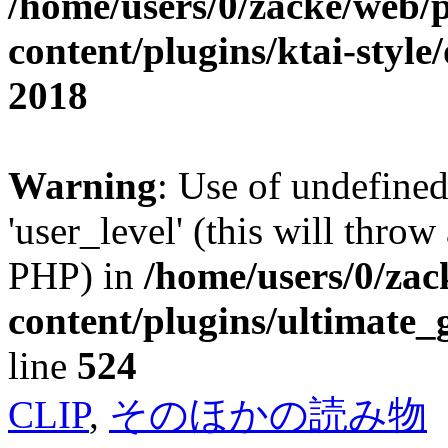
/home/users/0/zacke/web/
content/plugins/ktai-style
2018
Warning
: Use of undefined
'user_level' (this will throw
PHP) in
/home/users/0/za
content/plugins/ultimate_
line
524
CLIP
,
そのほかの読み物