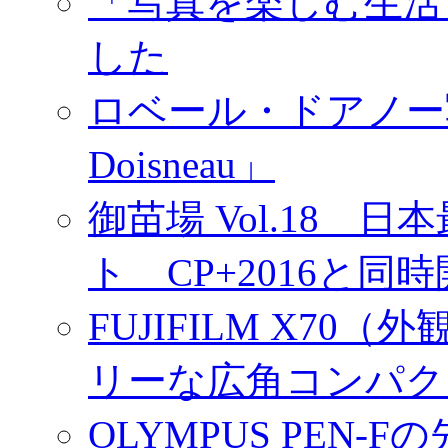
「写真を楽しむ生活
した
ロベール・ドアノー写真展
Doisneau」
御苗場 Vol.18
ト CP+2016と同
FUJIFILM X7
リーな広角コンパク
OLYMPUS PEN