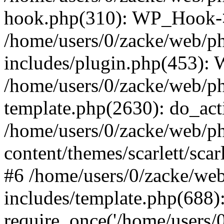
hook.php(310): WP_Hook->ap
/home/users/0/zacke/web/p
includes/plugin.php(453):
/home/users/0/zacke/web/ph
template.php(2630): do_act
/home/users/0/zacke/web/p
content/themes/scarlett/scar
#6 /home/users/0/zacke/we
includes/template.php(688)
require_once('/home/users/0/