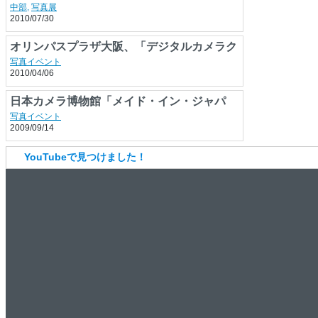
と、一本の木の物語」
中部
,
写真展
2010/07/30
オリンパスプラザ大阪、「デジタルカメラク
リーニング」講座
写真イベント
2010/04/06
日本カメラ博物館「メイド・イン・ジャパ
ン 日本のカメラ100年の歩み」
写真イベント
2009/09/14
YouTubeで見つけました！