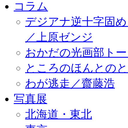
コラム
デジアナ逆十字固め
／上原ゼンジ
おかだの光画部トー
ところのほんとのところ／
わが逃走／齋藤浩
写真展
北海道・東北