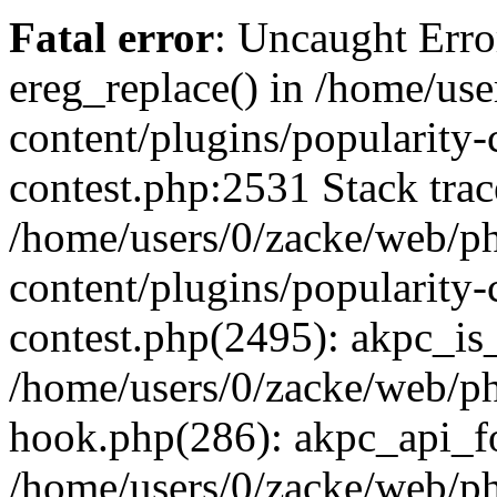
Fatal error
: Uncaught Erro
ereg_replace() in /home/us
content/plugins/popularity-
contest.php:2531 Stack trac
/home/users/0/zacke/web/p
content/plugins/popularity-
contest.php(2495): akpc_is
/home/users/0/zacke/web/p
hook.php(286): akpc_api_foo
/home/users/0/zacke/web/p