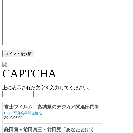
上に表示された文字を入力してください。
富士フイルム、宮城県のデジカメ関連部門を
埼玉県に移転
CLIP
,
写真業界関係情報
2010/06/08
鎌田實＋前田真三・前田晃「あなたとぼく