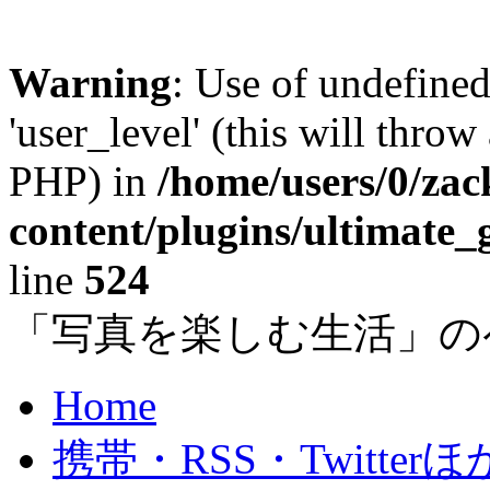
Warning
: Use of undefined
'user_level' (this will throw
PHP) in
/home/users/0/za
content/plugins/ultimate_
line
524
「写真を楽しむ生活」の
Home
携帯・RSS・Twitterほ