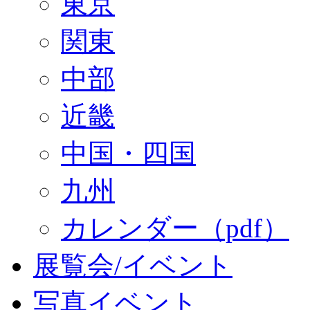
東京
関東
中部
近畿
中国・四国
九州
カレンダー（pdf）
展覧会/イベント
写真イベント