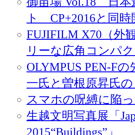
御苗場 Vol.18
ト CP+2016と同
FUJIFILM X7
リーな広角コンパク
OLYMPUS PEN
一氏と曽根原昇氏の
スマホの呪縛に陥っ
生越文明写真展「Japan／T
2015“Buildings”」