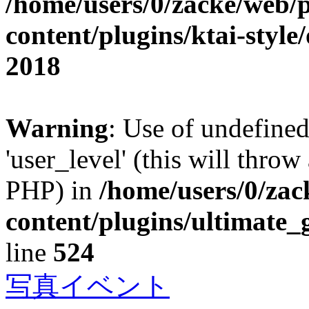
/home/users/0/zacke/web/
content/plugins/ktai-style
2018
Warning
: Use of undefined
'user_level' (this will throw
PHP) in
/home/users/0/za
content/plugins/ultimate_
line
524
写真イベント