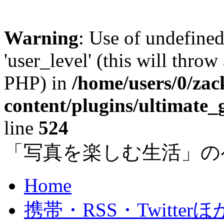
Warning
: Use of undefined
'user_level' (this will throw
PHP) in
/home/users/0/za
content/plugins/ultimate_
line
524
「写真を楽しむ生活」の
Home
携帯・RSS・Twitterほ