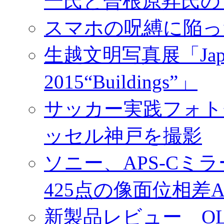
スマホの呪縛に陥っ
生越文明写真展「Japan／T
2015“Buildings”」
サッカー実践フォトセ
ッセル神戸を撮影
ソニー、APS-Cミ
425点の像面位相差
新製品レビュー OLY