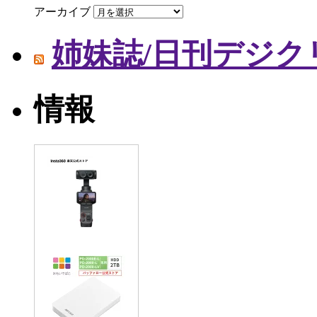
アーカイブ
姉妹誌/日刊デジク
情報