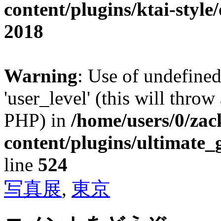
content/plugins/ktai-style
2018
Warning
: Use of undefined
'user_level' (this will throw
PHP) in
/home/users/0/za
content/plugins/ultimate_
line
524
写真展
,
東京