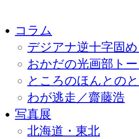
コラム
デジアナ逆十字固め
おかだの光画部トー
ところのほんとのところ／
わが逃走／齋藤浩
写真展
北海道・東北