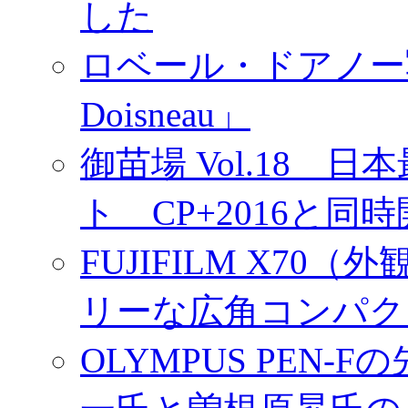
した
ロベール・ドアノー写真展
Doisneau」
御苗場 Vol.18
ト CP+2016と同
FUJIFILM X7
リーな広角コンパク
OLYMPUS PEN
一氏と曽根原昇氏の