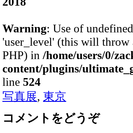
2018
Warning
: Use of undefined
'user_level' (this will throw
PHP) in
/home/users/0/za
content/plugins/ultimate_
line
524
写真展
,
東京
コメントをどうぞ