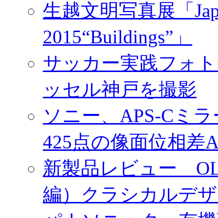
生越文明写真展「Japan／T
2015“Buildings”」
サッカー実践フォトセ
ッセル神戸を撮影
ソニー、APS-Cミ
425点の像面位相差
新製品レビュー OLY
編）クラシカルデザ