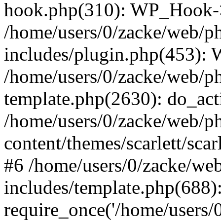
hook.php(310): WP_Hook->ap
/home/users/0/zacke/web/p
includes/plugin.php(453):
/home/users/0/zacke/web/ph
template.php(2630): do_act
/home/users/0/zacke/web/p
content/themes/scarlett/scar
#6 /home/users/0/zacke/we
includes/template.php(688)
require_once('/home/users/0/