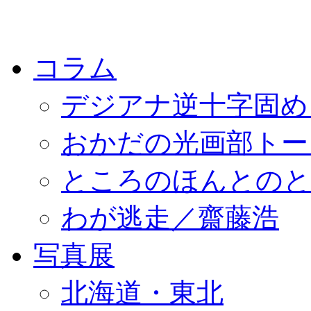
コラム
デジアナ逆十字固め
おかだの光画部トー
ところのほんとのところ／
わが逃走／齋藤浩
写真展
北海道・東北