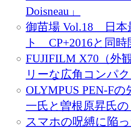
Doisneau」
御苗場 Vol.18
ト CP+2016と同
FUJIFILM X7
リーな広角コンパク
OLYMPUS PEN
一氏と曽根原昇氏の
スマホの呪縛に陥っ