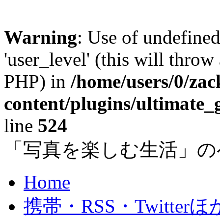
Warning
: Use of undefined
'user_level' (this will throw
PHP) in
/home/users/0/za
content/plugins/ultimate_
line
524
「写真を楽しむ生活」の
Home
携帯・RSS・Twitterほ