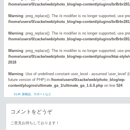
/home/users/0/zacke/web/photo_blog/wp-content/plugins/brBrbr281
Warning
: preg_replace(): The /e modifier is no longer supported, use pr
/home/users/0/zacke/web/photo_blog/wp-content/plugins/brBrbr281
Warning
: preg_replace(): The /e modifier is no longer supported, use pr
/home/users/0/zacke/web/photo_blog/wp-content/plugins/brBrbr281
Warning
: preg_replace(): The /e modifier is no longer supported, use pr
/home/users/0/zacke/web/photo_blog/wp-content/plugins/ktai-style
2018
Warning
: Use of undefined constant user_level - assumed 'user_level' (th
future version of PHP) in
/home/users/0/zacke/web/photo_blog/wp-
content/plugins/ultimate_ga_1/ultimate_ga_1.6.0.php
on line
524
CLIP
,
新製品、サポートなど
コメントをどうぞ
ご意見お待ちしております！