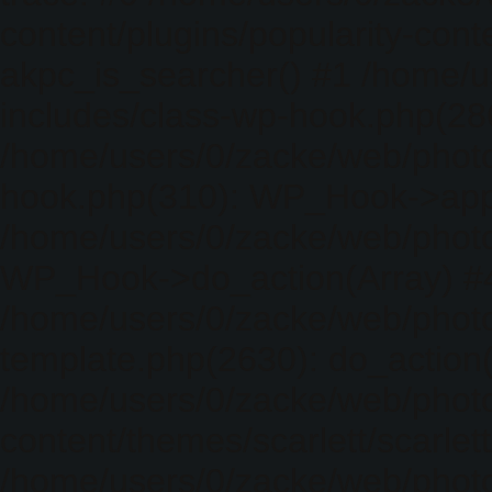
content/plugins/popularity-cont
akpc_is_searcher() #1 /home/u
includes/class-wp-hook.php(286)
/home/users/0/zacke/web/photo
hook.php(310): WP_Hook->apply_
/home/users/0/zacke/web/photo
WP_Hook->do_action(Array) #
/home/users/0/zacke/web/photo
template.php(2630): do_action(
/home/users/0/zacke/web/phot
content/themes/scarlett/scarlet
/home/users/0/zacke/web/phot