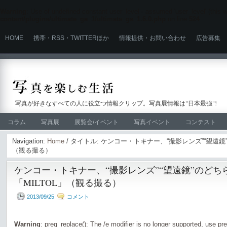
Warning
: Use of undefined constant user_level - assumed 'user_level' (this wi
content/plugins/ultimate_ga_1/ultimate_ga_1.6.0.php
on line
524
HOME
携帯・RSS・TWITTERほか
情報提供・お問い合わせ
広告募集
写真が好きなすべての人に役立つ情報クリップ。写真展情報は"日本最強"!
コラム
写真展
展覧会/イベント
写真イベント
コンテスト
Navigation:
Home
/ タイトル: ケンコー・トキナー、“撮影レンズ”“望遠鏡
（観る撮る）
ケンコー・トキナー、“撮影レンズ”“望遠鏡”のどち
「MILTOL」（観る撮る）
2013/09/25
コメント
Warning
: preg_replace(): The /e modifier is no longer supported, use pr