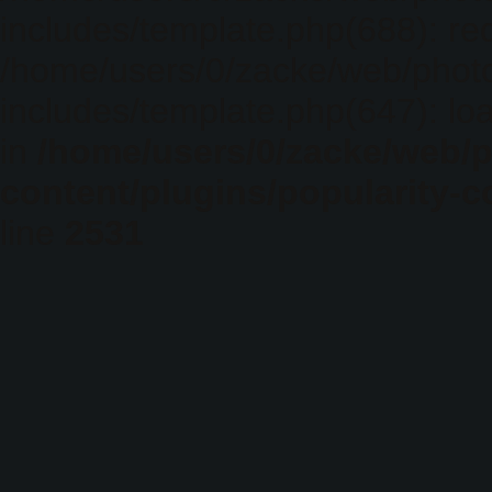
includes/template.php(688): req
/home/users/0/zacke/web/phot
includes/template.php(647): loa
in
/home/users/0/zacke/web/
content/plugins/popularity-c
line
2531