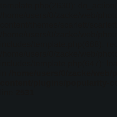
template.php(2630): do_action(
/home/users/0/zacke/web/phot
content/themes/scarlett/scarlet
/home/users/0/zacke/web/phot
includes/template.php(688): req
/home/users/0/zacke/web/phot
includes/template.php(647): loa
in
/home/users/0/zacke/web/
content/plugins/popularity-c
line
2531