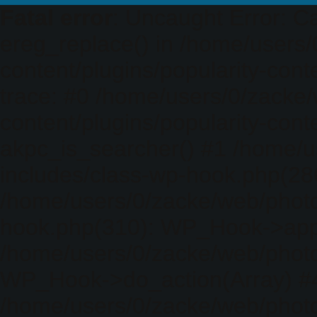
Fatal error
: Uncaught Error: Ca
ereg_replace() in /home/users
content/plugins/popularity-cont
trace: #0 /home/users/0/zacke
content/plugins/popularity-cont
akpc_is_searcher() #1 /home/u
includes/class-wp-hook.php(286)
/home/users/0/zacke/web/photo
hook.php(310): WP_Hook->apply_
/home/users/0/zacke/web/photo
WP_Hook->do_action(Array) #
/home/users/0/zacke/web/photo