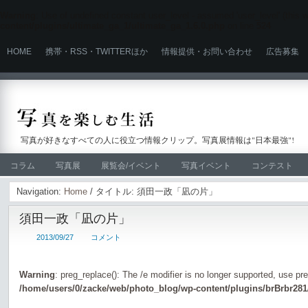
Warning
: Use of undefined constant user_level - assumed 'user_level' (this wi
content/plugins/ultimate_ga_1/ultimate_ga_1.6.0.php
on line
524
HOME
携帯・RSS・TWITTERほか
情報提供・お問い合わせ
広告募集
写真が好きなすべての人に役立つ情報クリップ。写真展情報は"日本最強"!
コラム
写真展
展覧会/イベント
写真イベント
コンテスト
Navigation:
Home
/ タイトル: 須田一政「凪の片」
須田一政「凪の片」
2013/09/27
コメント
Warning
: preg_replace(): The /e modifier is no longer supported, use pr
/home/users/0/zacke/web/photo_blog/wp-content/plugins/brBrbr281