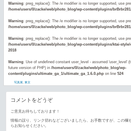
Warning
: preg_replace(): The /e modifier is no longer supported, use pr
/home/users/0/zacke/web/photo_blog/wp-content/plugins/brBrbr281
Warning
: preg_replace(): The /e modifier is no longer supported, use pr
/home/users/0/zacke/web/photo_blog/wp-content/plugins/brBrbr281
Warning
: preg_replace(): The /e modifier is no longer supported, use pr
/home/users/0/zacke/web/photo_blog/wp-content/plugins/ktai-style
2018
Warning
: Use of undefined constant user_level - assumed 'user_level' (th
future version of PHP) in
/home/users/0/zacke/web/photo_blog/wp-
content/plugins/ultimate_ga_1/ultimate_ga_1.6.0.php
on line
524
写真展
,
東京
コメントをどうぞ
ご意見お待ちしております！
情報の誤り、リンク切れなどございましたら、お手数ですが、この欄
らお知らせください。