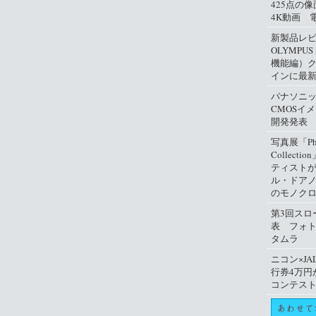
425点の
4K動画 
新製品レ
OLYMPUS
機能編）
インに最
パナソニ
CMOSイ
開発発表
写真展「Phil
Collect
ティスト
ル・ドアノ
のモノクロ
第3回スロ
表 フォ
タムラ
ニコン×JA
行券4万円
コンテス