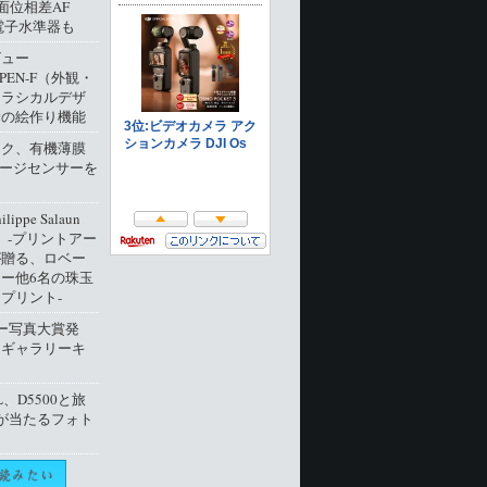
像面位相差AF
電子水準器も
ビュー
 PEN-F（外観・
クラシカルデザ
新の絵作り機能
ック、有機薄膜
メージセンサーを
ippe Salaun
ion」‐プリントアー
が贈る、ロベー
ー他6名の珠玉
プリント‐
ー写真大賞発
トギャラリーキ
L、D5500と旅
が当たるフォト
ト