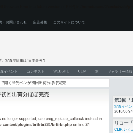
ll throw an Error in a future version of PHP) in
/home/users/0/zacke/web/ph
供・お問い合わせ
広告募集
このサイトについて
。写真展情報は"日本最強"!
WEBSITE
CLIP
真イベント
コンテスト
本
ギャラリー情報
シュで開く蛍光ペンが初回出荷分ほぼ完売
「とな
本
が初回出荷分ほぼ完売
2010/07/21
第3回「
写真イベン
2010/06/24
is no longer supported, use preg_replace_callback instead in
-content/plugins/brBrbr281/brBrbr.php
on line
24
リコー「