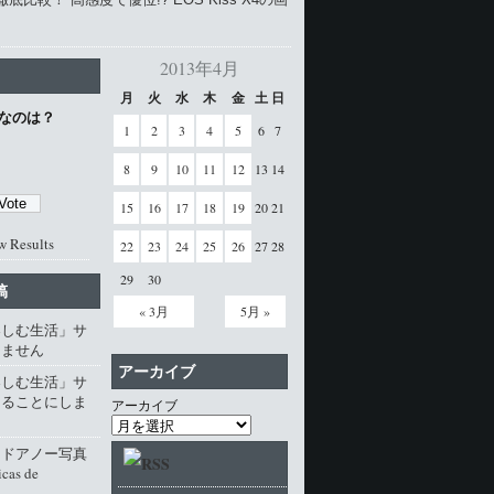
2013年4月
月
火
水
木
金
土
日
なのは？
1
2
3
4
5
6
7
8
9
10
11
12
13
14
15
16
17
18
19
20
21
w Results
22
23
24
25
26
27
28
29
30
稿
« 3月
5月 »
楽しむ生活」サ
じません
アーカイブ
楽しむ生活」サ
じることにしま
アーカイブ
・ドアノー写真
cas de