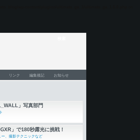
oto_blog/wp-content/plugins/ultimate_ga_1/ultimate_ga_1.6.0.php
on
リンク
編集後記
お知らせ
りのツキノワグマ」宮崎学
1_WALL」写真部門
ト
GXR」で180秒露光に挑戦！