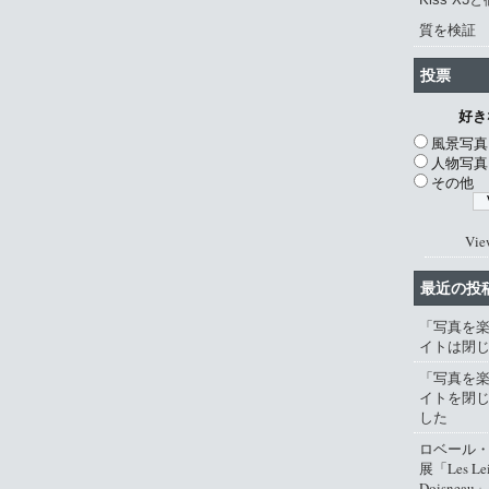
質を検証
投票
好き
風景写真
人物写真
その他
Vie
最近の投
「写真を
イトは閉
「写真を
イトを閉
した
ロベール
展「Les Lei
Doisneau」