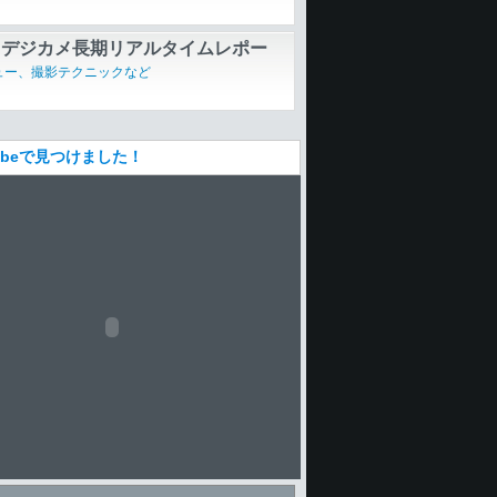
ュー、撮影テクニックなど
るデジカメ長期リアルタイムレポー
GR【第2回】「Eye-Fi mobi」カ
ュー、撮影テクニックなど
試す
Tubeで見つけました！