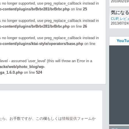
CLIP
,
レビ
is no longer supported, use preg_replace_callback instead in
2010/02/19
-content/plugins/brBrbr281/brBrbr.php
on line
25
気にな
is no longer supported, use preg_replace_callback instead in
ト リコー
CLIP
,
レビ
-content/plugins/brBrbr281/brBrbr.php
on line
26
2013/07/24
ードを
is no longer supported, use preg_replace_callback instead in
You
content/plugins/ktai-style/operators/base.php
on line
evel - assumed 'user_level' (this will throw an Error in a
zacke/web/photo_blog/wp-
_ga_1.6.0.php
on line
524
たら、お手数ですが、この欄もしくは
情報提供フォーム
か