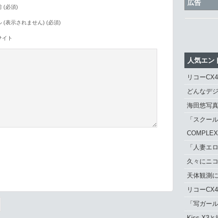
広告
 (必須)
 (表示されません) (必須)
サイト
人気エン
リコーCX
どんなデジ
海田悠写
「スクール
COMPLE
「人妻エロ
久々にニ
。
天体観測に「
リコーCX
「写ガール 
Kiss X3