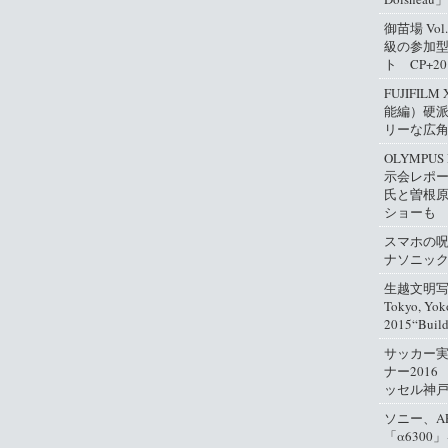
御苗場 Vo
級の参加
ト CP+2
FUJIFIL
能編）硬
リーな広
OLYMPUS
示会レポ
氏と曽根
ショーも
スマホの
ナソニッ
生越文明写真
Tokyo, Yok
2015“Buil
サッカー
ナー2016
ッセル神
ソニー、A
「α630