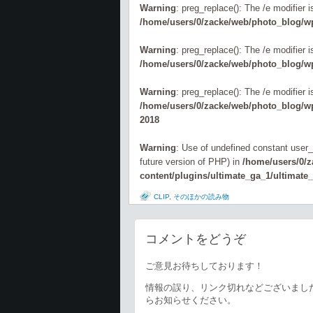
Warning
: preg_replace(): The /e modifier 
/home/users/0/zacke/web/photo_blog/wp
Warning
: preg_replace(): The /e modifier 
/home/users/0/zacke/web/photo_blog/wp
Warning
: preg_replace(): The /e modifier 
/home/users/0/zacke/web/photo_blog/wp-
2018
Warning
: Use of undefined constant user_l
future version of PHP) in
/home/users/0/
content/plugins/ultimate_ga_1/ultimate
CLIP
,
そのほかの読み物
コメントをどうぞ
ご意見お待ちしております！
情報の誤り、リンク切れなどございまし
らお知らせください。