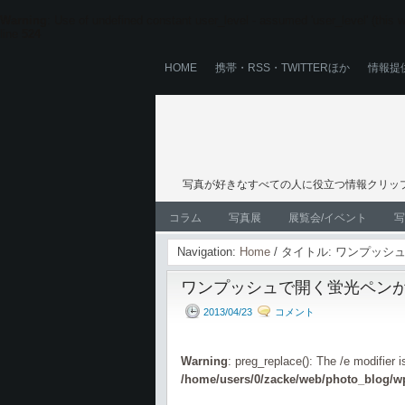
Warning
: Use of undefined constant user_level - assumed 'user_level' (this wi
line
524
HOME
携帯・RSS・TWITTERほか
情報提
写真が好きなすべての人に役立つ情報クリップ
コラム
写真展
展覧会/イベント
写
Navigation:
Home
/ タイトル: ワンプッ
ワンプッシュで開く蛍光ペン
2013/04/23
コメント
Warning
: preg_replace(): The /e modifier 
/home/users/0/zacke/web/photo_blog/wp