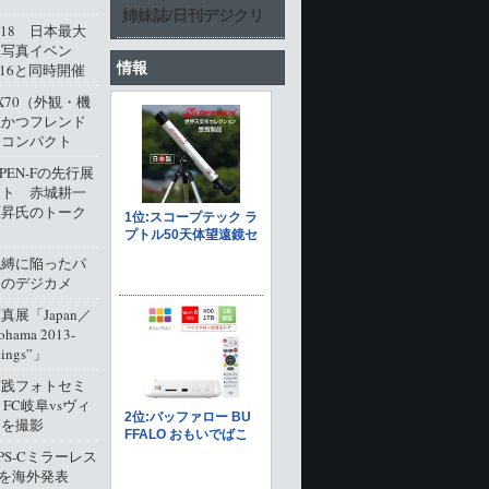
姉妹誌/日刊デジクリ
l.18 日本最大
型写真イベン
情報
016と同時開催
M X70（外観・機
派かつフレンド
角コンパクト
 PEN-Fの先行展
ート 赤城耕一
原昇氏のトーク
呪縛に陥ったパ
クのデジカメ
展「Japan／
ohama 2013-
dings”」
実践フォトセミ
 FC岐阜vsヴィ
戸を撮影
PS-Cミラーレス
0」を海外発表