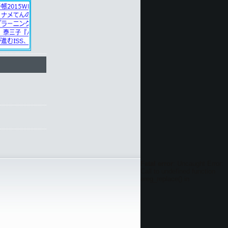
Fatal error
: Uncaught Error:
Call to undefined function
ereg_replace() in