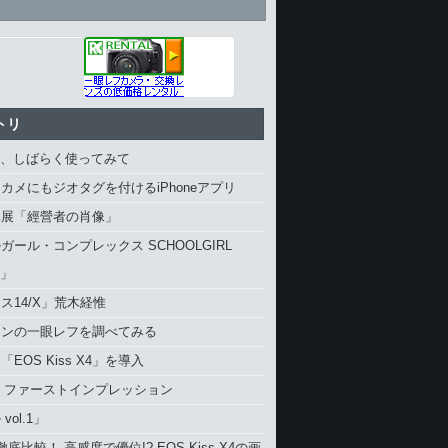
トリ
4、しばらく使ってみて
カメにもジオタグを付けるiPhoneアプリ
真展「經營者の肖像」
ガール・コンプレックス SCHOOLGIRL
X」
ス14/X」荒木経惟
コンの一眼レフを調べてみる
EOS Kiss X4」を導入
4 ファーストインプレッション
vol.1」
と徹底比較！ 高感度で優位!? EOS Kiss X4の画