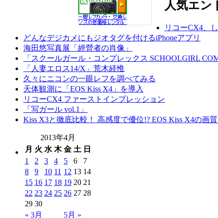
人気エン
リコーCX4、
どんなデジカメにもジオタグを付けるiPhoneアプリ
海田悠写真展「經營者の肖像」
「スクールガール・コンプレックス SCHOOLGIRL COM
「人妻エロス14/X」荒木経惟
久々にニコンの一眼レフを調べてみる
天体観測に「EOS Kiss X4」を導入
リコーCX4 ファーストインプレッション
「写ガール vol.1」
Kiss X3と徹底比較！ 高感度で優位!? EOS Kiss X4の
2013年4月
月
火
水
木
金
土
日
1
2
3
4
5
6
7
8
9
10
11
12
13
14
15
16
17
18
19
20
21
22
23
24
25
26
27
28
29
30
« 3月
5月 »