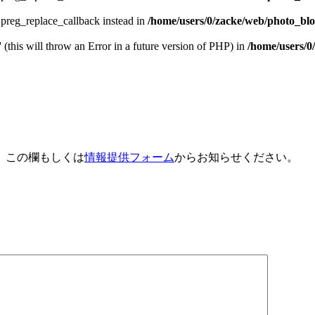
e preg_replace_callback instead in
/home/users/0/zacke/web/photo_blog
 (this will throw an Error in a future version of PHP) in
/home/users/0
、この欄もしくは
情報提供フォーム
からお知らせください。