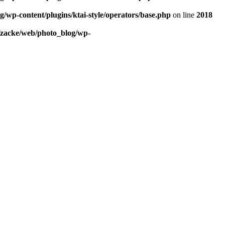
/wp-content/plugins/ktai-style/operators/base.php
on line
2018
/zacke/web/photo_blog/wp-