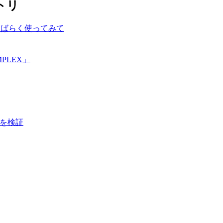
トリ
しばらく使ってみて
PLEX」
画質を検証