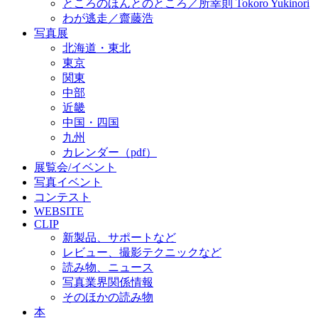
ところのほんとのところ／所幸則 Tokoro Yukinori
わが逃走／齋藤浩
写真展
北海道・東北
東京
関東
中部
近畿
中国・四国
九州
カレンダー（pdf）
展覧会/イベント
写真イベント
コンテスト
WEBSITE
CLIP
新製品、サポートなど
レビュー、撮影テクニックなど
読み物、ニュース
写真業界関係情報
そのほかの読み物
本