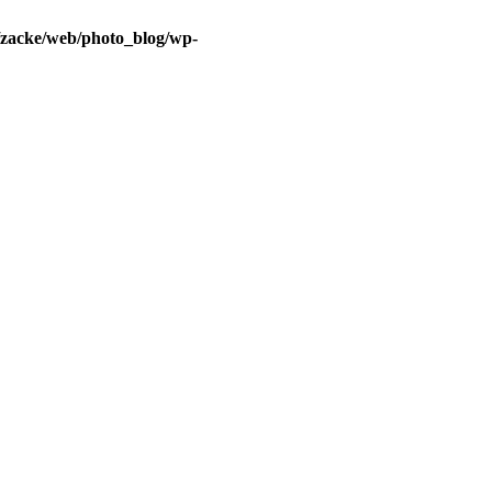
/zacke/web/photo_blog/wp-