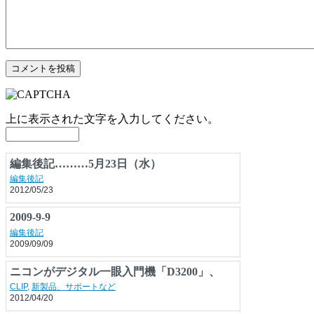
上に表示された文字を入力してください。
編集後記………5月23日（水）
編集後記
2012/05/23
2009-9-9
編集後記
2009/09/09
ニコンがデジタル一眼入門機「D3200」、
2400万画素で精細感抜群
CLIP
,
新製品、サポートなど