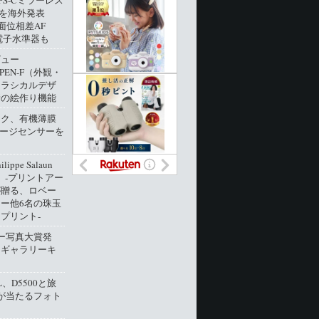
PS-Cミラーレス
0」を海外発表
像面位相差AF
電子水準器も
ビュー
 PEN-F（外観・
クラシカルデザ
新の絵作り機能
ック、有機薄膜
メージセンサーを
ippe Salaun
ion」‐プリントアー
が贈る、ロベー
ー他6名の珠玉
プリント‐
ー写真大賞発
トギャラリーキ
L、D5500と旅
が当たるフォト
ト