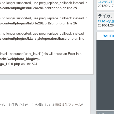
コンテスト
is no longer supported, use preg_replace_callback instead in
2012/04/17
-content/plugins/brBrbr281/brBrbr.php
on line
25
ライカ
is no longer supported, use preg_replace_callback instead in
CLIP
,
写真
-content/plugins/brBrbr281/brBrbr.php
on line
26
2010/01/26
is no longer supported, use preg_replace_callback instead in
You
content/plugins/ktai-style/operators/base.php
on line
evel - assumed 'user_level' (this will throw an Error in a
zacke/web/photo_blog/wp-
_ga_1.6.0.php
on line
524
たら、お手数ですが、この欄もしくは
情報提供フォーム
か