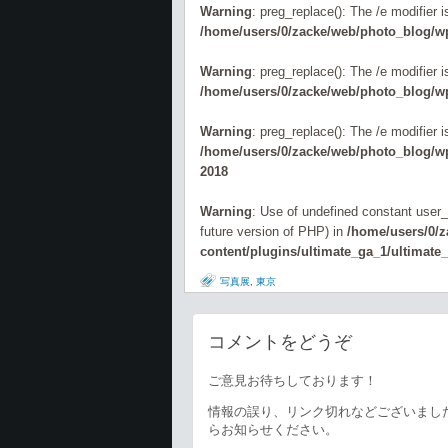
Warning
: preg_replace(): The /e modifier 
/home/users/0/zacke/web/photo_blog/wp
Warning
: preg_replace(): The /e modifier 
/home/users/0/zacke/web/photo_blog/wp
Warning
: preg_replace(): The /e modifier 
/home/users/0/zacke/web/photo_blog/wp-
2018
Warning
: Use of undefined constant user_l
future version of PHP) in
/home/users/0/
content/plugins/ultimate_ga_1/ultimate
写真展
,
東京
コメントをどうぞ
ご意見お待ちしております！
情報の誤り、リンク切れなどございまし
らお知らせください。