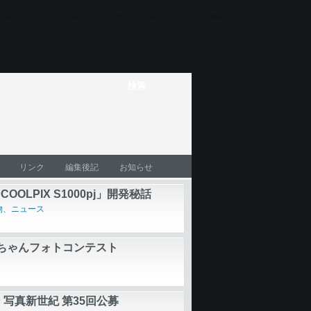
oto_blog/wp-content/plugins/ultimate_ga_1/ultimate_ga_1.6.0.php
on
リンク
編集後記
お知らせ
OOLPIX S1000pj」開発秘話
物、ニュース
ちゃんフォトコンテスト
 写真新世紀 第35回公募