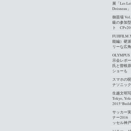
展「Les Lei
Doisneau」
御苗場 Vo
級の参加
ト CP+2
FUJIFIL
能編）硬
リーな広
OLYMPUS
示会レポ
氏と曽根
ショーも
スマホの
ナソニッ
生越文明写真
Tokyo, Yok
2015“Buil
サッカー
ナー2016
ッセル神