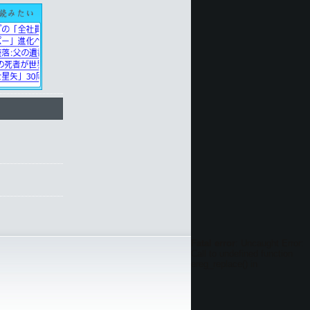
Fatal error
: Uncaught Error:
Call to undefined function
ereg_replace() in