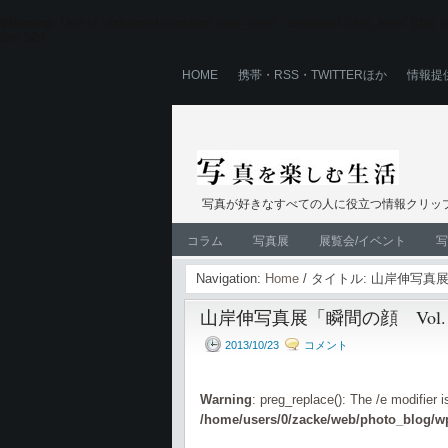
Warning
: Use of undefined constant user_level - assumed 'user_level' (this wi
line
524
HOME
携帯・RSS・TWITTERほか
情報提
写真が好きなすべての人に役立つ情報クリップ
コラム
写真展
展覧会/イベント
写
Navigation:
Home
/ タイトル: 山岸伸写真展
山岸伸写真展「瞬間の顔 Vol.
2013/10/23
コメント
Warning
: preg_replace(): The /e modifier 
/home/users/0/zacke/web/photo_blog/wp