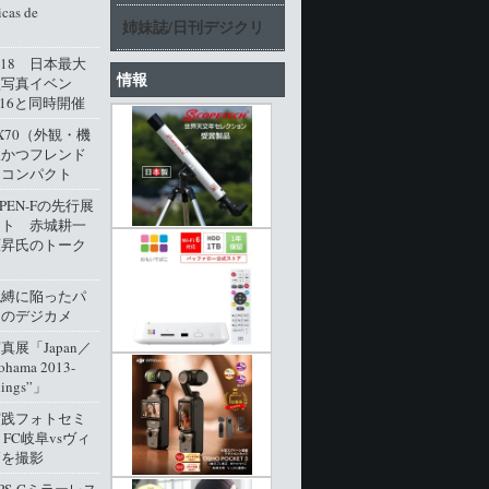
cas de
姉妹誌/日刊デジクリ
l.18 日本最大
情報
型写真イベン
016と同時開催
M X70（外観・機
派かつフレンド
角コンパクト
 PEN-Fの先行展
ート 赤城耕一
原昇氏のトーク
呪縛に陥ったパ
クのデジカメ
展「Japan／
ohama 2013-
dings”」
実践フォトセミ
 FC岐阜vsヴィ
戸を撮影