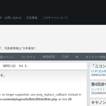
ll throw an Error in a future version of PHP) in
/home/users/0/zacke/web/ph
供・お問い合わせ
広告募集
このサイトについて
。写真展情報は"日本最強"!
WEBSITE
CLIP
真イベント
コンテスト
本
ギャラリー情報
「瞬間の顔 Vol. 6」
「ニコンC
CLIP
,
読み
 6」
2009/11/30
第4回赤
コンテスト
2010/09/24
is no longer supported, use preg_replace_callback instead in
-content/plugins/brBrbr281/brBrbr.php
on line
24
キヤノン