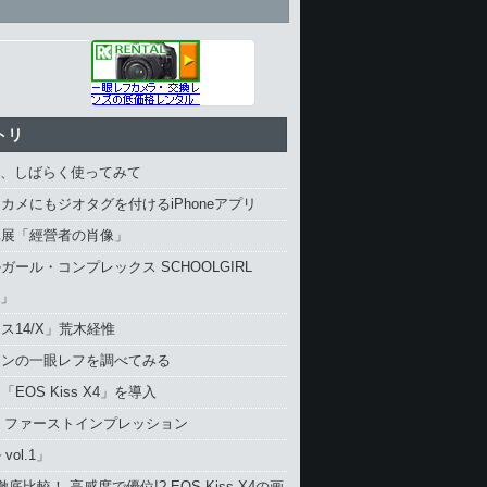
トリ
4、しばらく使ってみて
カメにもジオタグを付けるiPhoneアプリ
真展「經營者の肖像」
ガール・コンプレックス SCHOOLGIRL
X」
ス14/X」荒木経惟
コンの一眼レフを調べてみる
EOS Kiss X4」を導入
4 ファーストインプレッション
vol.1」
と徹底比較！ 高感度で優位!? EOS Kiss X4の画