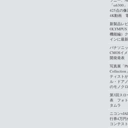
ソニー、A
「α630
425点の
4K動画 
新製品レ
OLYMPUS
機能編）
インに最
パナソニ
CMOSイ
開発発表
写真展「Phil
Collect
ティスト
ル・ドアノ
のモノクロ
第3回スロ
表 フォ
タムラ
ニコン×JA
行券4万円
コンテス