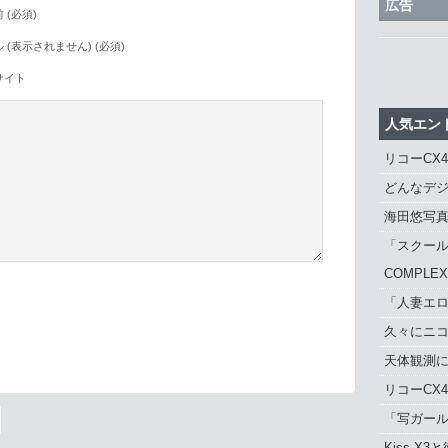
広告
 (必須)
 (表示されません) (必須)
サイト
人気エン
リコーCX
どんなデジ
海田悠写
「スクール
COMPLE
「人妻エロ
久々にニ
。
天体観測に「
リコーCX
「写ガール 
Kiss X3