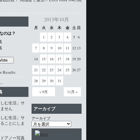
2013年10月
月
火
水
木
金
土
日
なのは？
1
2
3
4
5
6
真
真
7
8
9
10
11
12
13
14
15
16
17
18
19
20
21
22
23
24
25
26
27
w Results
28
29
30
31
..
稿
« 9月
11月 »
楽しむ生活」サ
アーカイブ
じません
楽しむ生活」サ
アーカイブ
じることにしま
・ドアノー写真