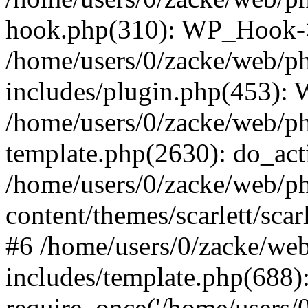
hook.php(310): WP_Hook->ap
/home/users/0/zacke/web/p
includes/plugin.php(453):
/home/users/0/zacke/web/ph
template.php(2630): do_act
/home/users/0/zacke/web/p
content/themes/scarlett/scar
#6 /home/users/0/zacke/we
includes/template.php(688)
require_once('/home/users/0/