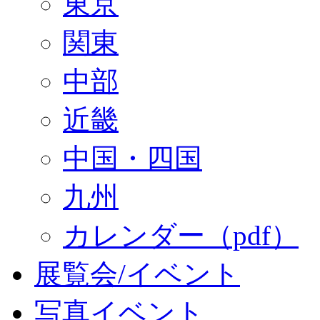
東京
関東
中部
近畿
中国・四国
九州
カレンダー（pdf）
展覧会/イベント
写真イベント