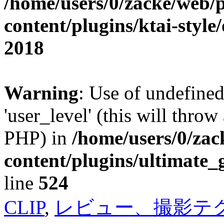
/home/users/0/zacke/web/
content/plugins/ktai-style
2018
Warning
: Use of undefined
'user_level' (this will throw
PHP) in
/home/users/0/za
content/plugins/ultimate_
line
524
CLIP
,
レビュー、撮影テ