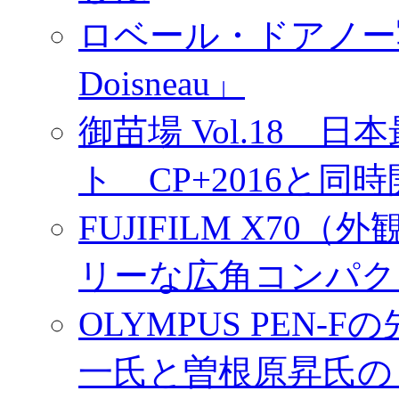
ロベール・ドアノー写真展
Doisneau」
御苗場 Vol.18
ト CP+2016と同
FUJIFILM X7
リーな広角コンパク
OLYMPUS PEN
一氏と曽根原昇氏の