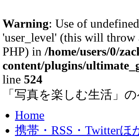
Warning
: Use of undefined
'user_level' (this will throw
PHP) in
/home/users/0/za
content/plugins/ultimate_
line
524
「写真を楽しむ生活」の
Home
携帯・RSS・Twitterほ