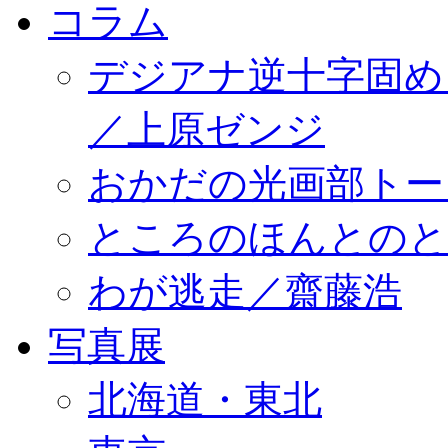
コラム
デジアナ逆十字固め
／上原ゼンジ
おかだの光画部トー
ところのほんとのところ／
わが逃走／齋藤浩
写真展
北海道・東北