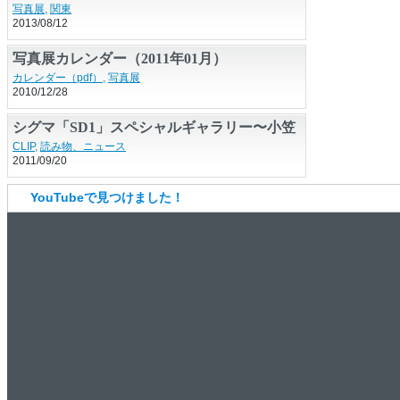
ンスエドワード島
写真展
,
関東
2013/08/12
写真展カレンダー（2011年01月）
カレンダー（pdf）
,
写真展
2010/12/28
シグマ「SD1」スペシャルギャラリー〜小笠
原諸島父島
CLIP
,
読み物、ニュース
2011/09/20
YouTubeで見つけました！