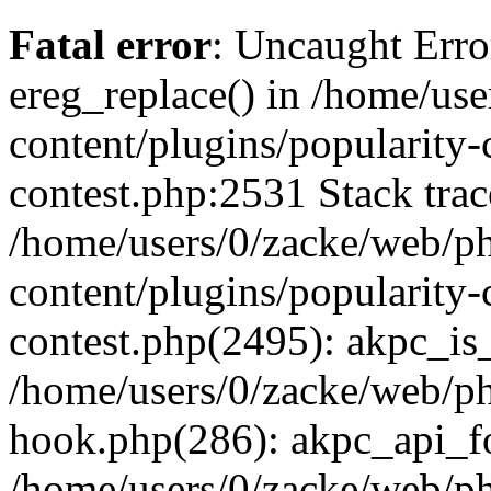
Fatal error
: Uncaught Erro
ereg_replace() in /home/us
content/plugins/popularity-
contest.php:2531 Stack trac
/home/users/0/zacke/web/p
content/plugins/popularity-
contest.php(2495): akpc_is
/home/users/0/zacke/web/p
hook.php(286): akpc_api_foo
/home/users/0/zacke/web/p