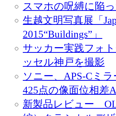
スマホの呪縛に陥っ
生越文明写真展「Japan／T
2015“Buildings”」
サッカー実践フォトセ
ッセル神戸を撮影
ソニー、APS-Cミ
425点の像面位相差
新製品レビュー OLY