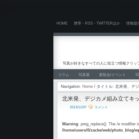
Warning
: Use of undefined constant user_level - assumed 'user_level' (this wi
line
524
HOME
携帯・RSS・TWITTERほか
情報提
写真が好きなすべての人に役立つ情報クリップ
コラム
写真展
展覧会/イベント
写
Navigation:
Home
/ タイトル: 北米発、
北米発、デジカメ組み立てキ
2013/11/07
コメント
Warning
: preg_replace(): The /e modifier 
/home/users/0/zacke/web/photo_blog/wp