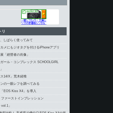
トリ
4、しばらく使ってみて
カメにもジオタグを付けるiPhoneアプリ
真展「經營者の肖像」
ガール・コンプレックス SCHOOLGIRL
X」
ス14/X」荒木経惟
コンの一眼レフを調べてみる
EOS Kiss X4」を導入
4 ファーストインプレッション
vol.1」
と徹底比較！ 高感度で優位!? EOS Kiss X4の画