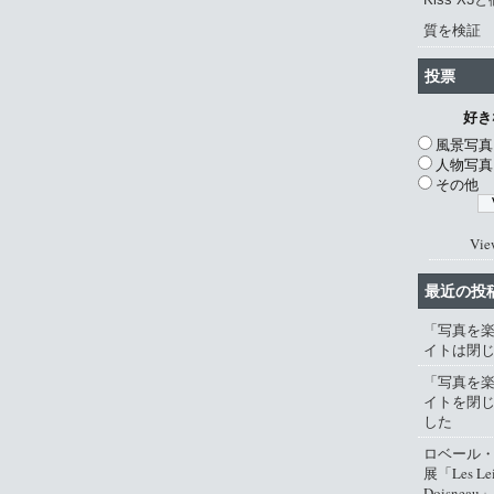
質を検証
投票
好き
風景写真
人物写真
その他
Vie
最近の投
「写真を
イトは閉
「写真を
イトを閉
した
ロベール
展「Les Lei
Doisneau」