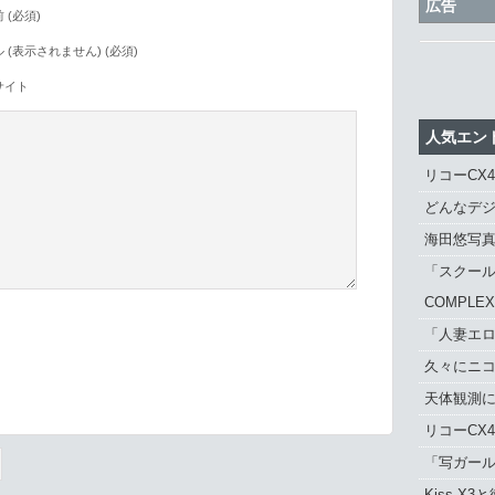
広告
 (必須)
 (表示されません) (必須)
サイト
人気エン
リコーCX
どんなデジ
海田悠写
「スクール
COMPLE
「人妻エロ
久々にニ
。
天体観測に「
リコーCX
「写ガール 
Kiss X3