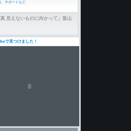
R】APS-C化しても軽快な切れ味は
高級コンデジの定番に返り咲くか
品、サポートなど
Tubeで見つけました！