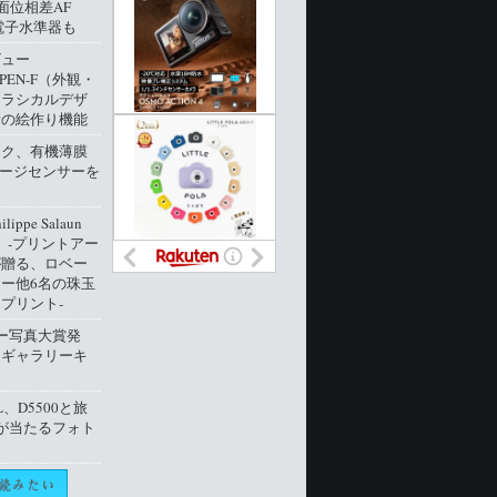
像面位相差AF
電子水準器も
ビュー
 PEN-F（外観・
クラシカルデザ
新の絵作り機能
ック、有機薄膜
メージセンサーを
ippe Salaun
ion」‐プリントアー
が贈る、ロベー
ー他6名の珠玉
プリント‐
ー写真大賞発
トギャラリーキ
L、D5500と旅
が当たるフォト
ト