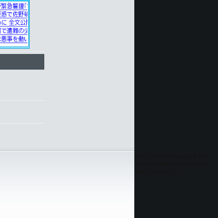
Fatal error
: Uncaught Error:
Call to undefined function
ereg_replace() in