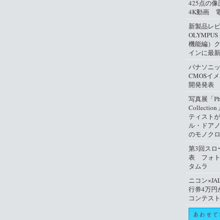
425点の
4K動画 
新製品レ
OLYMPUS
機能編）
インに最
パナソニ
CMOSイ
開発発表
写真展「Phil
Collect
ティスト
ル・ドアノ
のモノクロ
第3回スロ
表 フォ
タムラ
ニコン×JA
行券4万円
コンテス