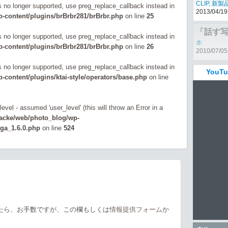
【詳報G
is no longer supported, use preg_replace_callback instead in
健在、
CLIP
,
新製
-content/plugins/brBrbr281/brBrbr.php
on line
25
2013/04/19
is no longer supported, use preg_replace_callback instead in
-content/plugins/brBrbr281/brBrbr.php
on line
26
is no longer supported, use preg_replace_callback instead in
You
content/plugins/ktai-style/operators/base.php
on line
evel - assumed 'user_level' (this will throw an Error in a
zacke/web/photo_blog/wp-
_ga_1.6.0.php
on line
524
たら、お手数ですが、この欄もしくは
情報提供フォーム
か