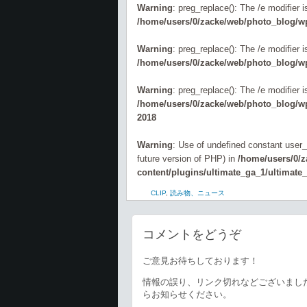
Warning
: preg_replace(): The /e modifier 
/home/users/0/zacke/web/photo_blog/wp
Warning
: preg_replace(): The /e modifier 
/home/users/0/zacke/web/photo_blog/wp
Warning
: preg_replace(): The /e modifier 
/home/users/0/zacke/web/photo_blog/wp-
2018
Warning
: Use of undefined constant user_l
future version of PHP) in
/home/users/0/
content/plugins/ultimate_ga_1/ultimate
CLIP
,
読み物、ニュース
コメントをどうぞ
ご意見お待ちしております！
情報の誤り、リンク切れなどございまし
らお知らせください。