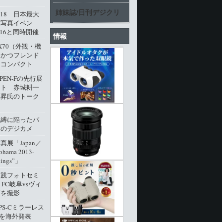
姉妹誌/日刊デジクリ
l.18 日本最大
型写真イベン
016と同時開催
情報
M X70（外観・機
派かつフレンド
角コンパクト
 PEN-Fの先行展
ート 赤城耕一
原昇氏のトーク
呪縛に陥ったパ
クのデジカメ
展「Japan／
ohama 2013-
dings”」
実践フォトセミ
 FC岐阜vsヴィ
戸を撮影
PS-Cミラーレス
0」を海外発表