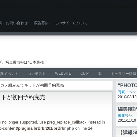
ll throw an Error in a future version of PHP) in
/home/users/0/zacke/web/ph
供・お問い合わせ
広告募集
このサイトについて
。写真展情報は"日本最強"!
WEBSITE
CLIP
真イベント
コンテスト
本
ギャラリー情報
デジカメ組み立てキットが初回予約完売
“PHOTO
ットが初回予約完売
写真イベン
2010/08/13
編集後記
is no longer supported, use preg_replace_callback instead in
編集後記
2011/11/10
-content/plugins/brBrbr281/brBrbr.php
on line
24