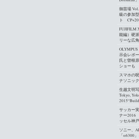
御苗場 Vo
級の参加
ト CP+2
FUJIFIL
能編）硬
リーな広
OLYMPUS
示会レポ
氏と曽根
ショーも
スマホの
ナソニッ
生越文明写真
Tokyo, Yok
2015“Buil
サッカー
ナー2016
ッセル神
ソニー、A
「α630