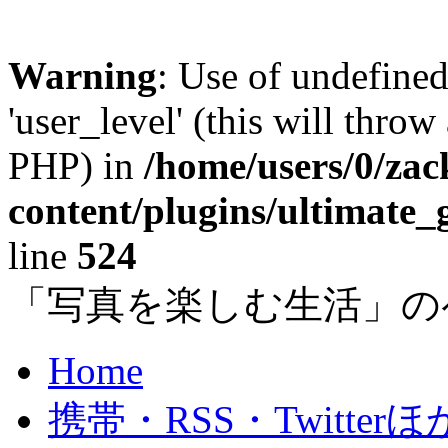
Warning
: Use of undefined
'user_level' (this will throw
PHP) in
/home/users/0/za
content/plugins/ultimate_
line
524
「写真を楽しむ生活」の
Home
携帯・RSS・Twitterほ