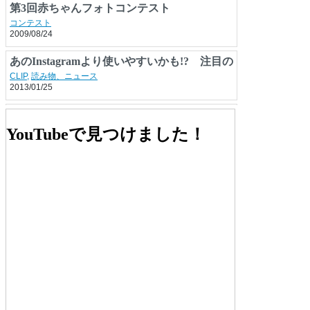
第3回赤ちゃんフォトコンテスト
コンテスト
2009/08/24
あのInstagramより使いやすいかも!? 注目の
写真共有SNS「EyeEm」を試した
CLIP
,
読み物、ニュース
2013/01/25
シャープ「GALAPAGOS」の目指す3つの進
化
CLIP
,
そのほかの読み物
YouTubeで見つけました！
2010/11/02