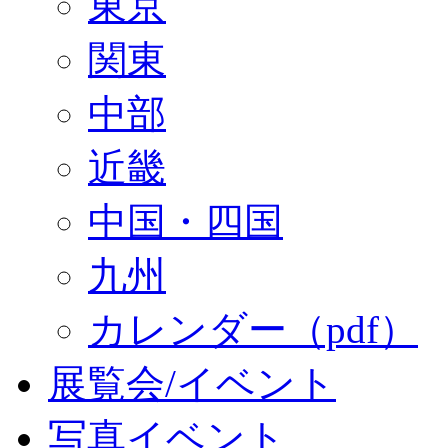
東京
関東
中部
近畿
中国・四国
九州
カレンダー（pdf）
展覧会/イベント
写真イベント