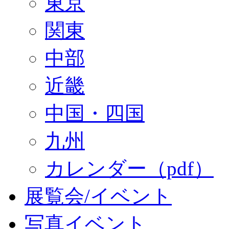
東京
関東
中部
近畿
中国・四国
九州
カレンダー（pdf）
展覧会/イベント
写真イベント