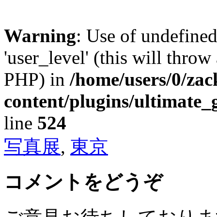
Warning
: Use of undefined
'user_level' (this will throw
PHP) in
/home/users/0/za
content/plugins/ultimate_
line
524
写真展
,
東京
コメントをどうぞ