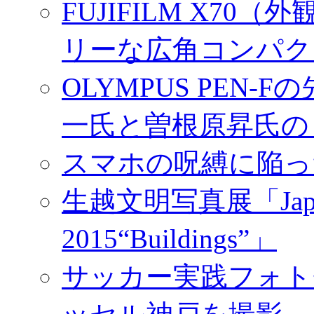
FUJIFILM X7
リーな広角コンパク
OLYMPUS PEN
一氏と曽根原昇氏の
スマホの呪縛に陥っ
生越文明写真展「Japan／T
2015“Buildings”」
サッカー実践フォトセ