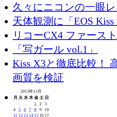
久々にニコンの一眼レ
天体観測に「EOS Kis
リコーCX4 ファース
「写ガール vol.1」
Kiss X3と徹底比較！ 高
画質を検証
2013年11月
月
火
水
木
金
土
日
1
2
3
4
5
6
7
8
9
10
11
12
13
14
15
16
17