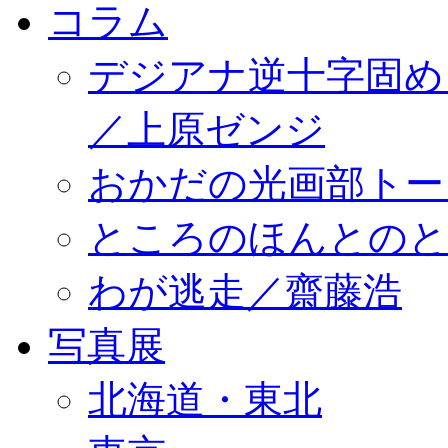
コラム
デジアナ逆十字固め
／上原ゼンジ
おかだの光画部トー
ところのほんとのところ／
わが逃走／齋藤浩
写真展
北海道・東北