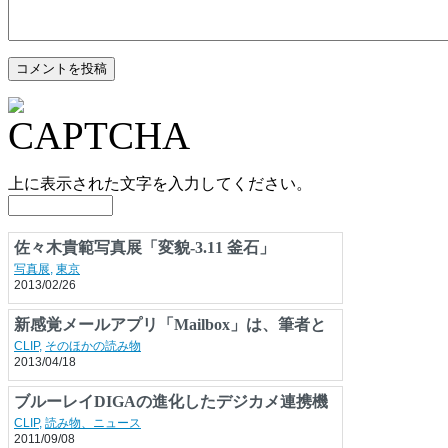
上に表示された文字を入力してください。
佐々木貴範写真展「変貌-3.11 釜石」
写真展
,
東京
2013/02/26
新感覚メールアプリ「Mailbox」は、筆者と
Gmailの付き合い方を変えた？
CLIP
,
そのほかの読み物
2013/04/18
ブルーレイDIGAの進化したデジカメ連携機
能に迫ってみよう！
CLIP
,
読み物、ニュース
2011/09/08