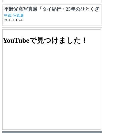
平野光彦写真展「タイ紀行・25年のひとくぎ
り」
中部
,
写真展
2013/01/24
松本立夫写真展「鎌倉秋物語」
関東
YouTubeで見つけました！
2013/10/01