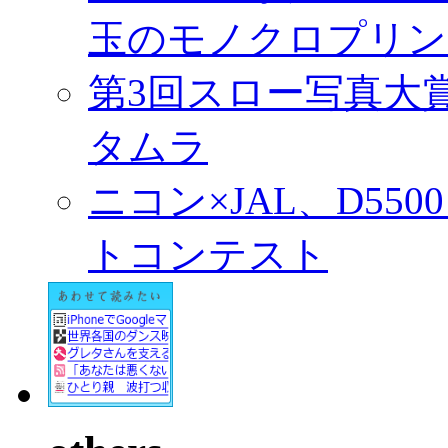
玉のモノクロプリン
第3回スロー写真大
タムラ
ニコン×JAL、D55
トコンテスト