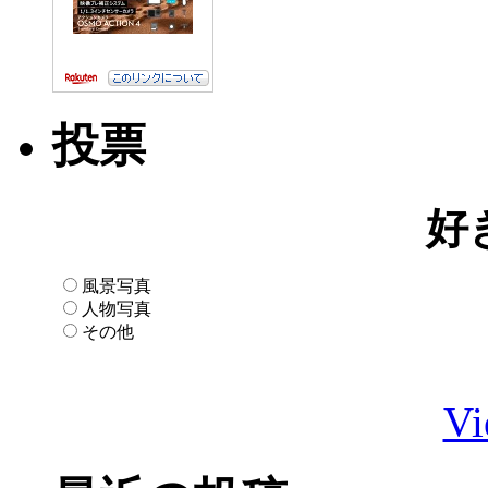
投票
好
風景写真
人物写真
その他
Vi