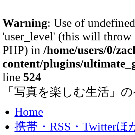
Warning
: Use of undefined
'user_level' (this will throw
PHP) in
/home/users/0/za
content/plugins/ultimate_
line
524
「写真を楽しむ生活」の
Home
携帯・RSS・Twitterほ