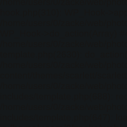
/home/users/0/zacke/web/photo
hook.php(310): WP_Hook->apply_
/home/users/0/zacke/web/photo
WP_Hook->do_action(Array) #
/home/users/0/zacke/web/photo
template.php(2630): do_action(
/home/users/0/zacke/web/phot
content/themes/scarlett/scarlet
/home/users/0/zacke/web/phot
includes/template.php(688): req
/home/users/0/zacke/web/phot
includes/template.php(647): loa