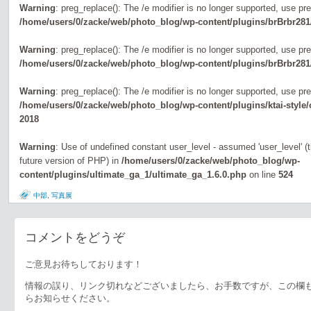
Warning
: preg_replace(): The /e modifier is no longer supported, use pr
/home/users/0/zacke/web/photo_blog/wp-content/plugins/brBrbr281
Warning
: preg_replace(): The /e modifier is no longer supported, use pr
/home/users/0/zacke/web/photo_blog/wp-content/plugins/brBrbr281
Warning
: preg_replace(): The /e modifier is no longer supported, use pr
/home/users/0/zacke/web/photo_blog/wp-content/plugins/ktai-style
2018
Warning
: Use of undefined constant user_level - assumed 'user_level' (th
future version of PHP) in
/home/users/0/zacke/web/photo_blog/wp-
content/plugins/ultimate_ga_1/ultimate_ga_1.6.0.php
on line
524
中部
,
写真展
コメントをどうぞ
ご意見お待ちしております！
情報の誤り、リンク切れなどございましたら、お手数ですが、この欄
らお知らせください。