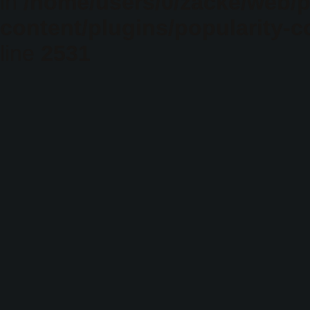
in
/home/users/0/zacke/web/
content/plugins/popularity-c
line
2531