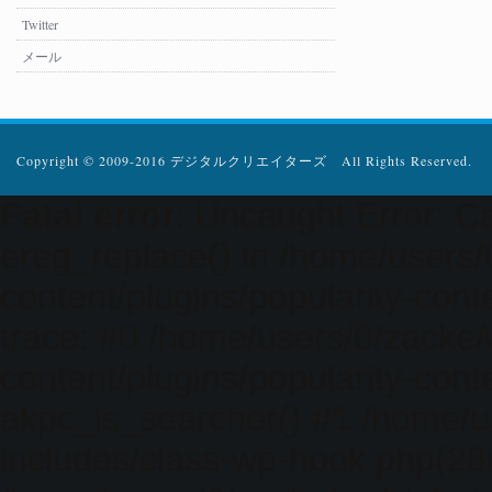
Twitter
メール
Copyright © 2009-2016 デジタルクリエイターズ All Rights Reserved.
Fatal error
: Uncaught Error: Ca
ereg_replace() in /home/users
content/plugins/popularity-cont
trace: #0 /home/users/0/zacke
content/plugins/popularity-cont
akpc_is_searcher() #1 /home/u
includes/class-wp-hook.php(286)