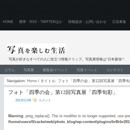
Warning
: Use of undefined constant user_level - assumed 'user_level' (this wi
content/plugins/ultimate_ga_1/ultimate_ga_1.6.0.php
on line
524
HOME
携帯・RSS・TWITTERほか
情報提供・お問い合わせ
広告募集
写真が好きなすべての人に役立つ情報クリップ。写真展情報は"日本最強"!
コラム
写真展
展覧会/イベント
写真イベント
コンテスト
Navigation:
Home
/ タイトル: フォト「四季の会」第12回写真展「四季
フォト「四季の会」第12回写真展「四季旬彩」
2013/11/28
コメント
Warning
: preg_replace(): The /e modifier is no longer supported, use pr
/home/users/0/zacke/web/photo_blog/wp-content/plugins/brBrbr281