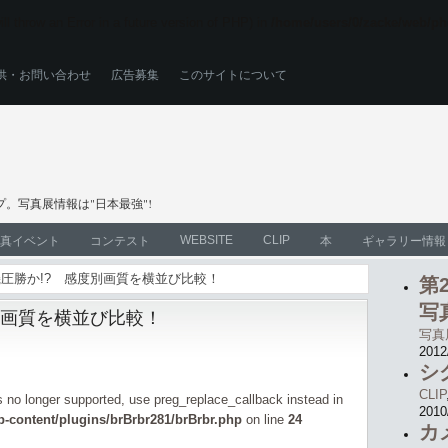
ll throw an Error in a future version of PHP) in
/home/users/0/zacke/web/ph
供・お問い合わせ
広告募集
このサイトについて
。写真展情報は"日本最強"!
WEBSITE
CLIP
真イベント
コンテスト
本
ギャラリー情報
ズ機圧勝か!? 感度別画質を横並び比較！
第
写
別画質を横並び比較！
写真
2012
シ
CLIP
is no longer supported, use preg_replace_callback instead in
2010
-content/plugins/brBrbr281/brBrbr.php
on line
24
カ