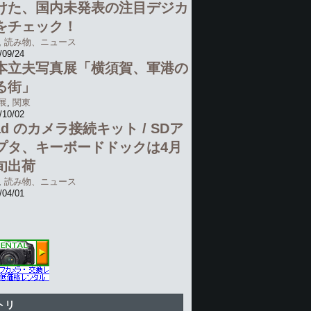
けた、国内未発表の注目デジカ
をチェック！
,
読み物、ニュース
/09/24
本立夫写真展「横須賀、軍港の
る街」
展
,
関東
/10/02
Pad のカメラ接続キット / SDア
プタ、キーボードドックは4月
旬出荷
,
読み物、ニュース
/04/01
トリ