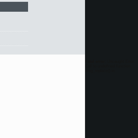
Fatal error
: Uncaught Error:
Call to undefined function
ereg_replace() in