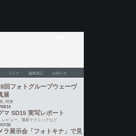
oto_blog/wp-content/plugins/ultimate_ga_1/ultimate_ga_1.6.0.php
on
リンク
編集後記
お知らせ
28回フォトグループウェーヴ
真展
展
,
関東
/09/14
グマ SD15 実写レポート
,
レビュー、撮影テクニックなど
/07/30
メラ展示会「フォトキナ」で見