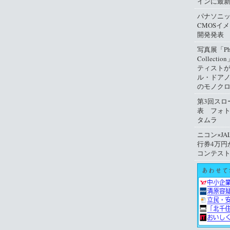
インに最
パナソニ
CMOSイ
開発発表
写真展「Phil
Collect
ティスト
ル・ドアノ
のモノクロ
第3回スロ
表 フォ
タムラ
ニコン×JA
行券4万円
コンテス