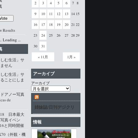
真
2
3
4
5
6
7
8
真
9
10
11
12
13
14
15
16
17
18
19
20
21
22
w Results
23
24
25
26
27
28
29
Loading ...
30
31
稿
« 11月
1月 »
楽しむ生活」サ
じません
アーカイブ
楽しむ生活」サ
じることにしま
アーカイブ
・ドアノー写真
cas de
姉妹誌/日刊デジクリ
l.18 日本最大
型写真イベン
情報
016と同時開催
M X70（外観・機