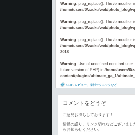
Warning
: preg_replace(): The /e modifier 
/home/users/0/zacke/web/photo_blog/wp
Warning
: preg_replace(): The /e modifier 
/home/users/0/zacke/web/photo_blog/wp
Warning
: preg_replace(): The /e modifier 
/home/users/0/zacke/web/photo_blog/wp-
2018
Warning
: Use of undefined constant user_l
future version of PHP) in
/home/users/0/
content/plugins/ultimate_ga_1/ultimate
CLIP
,
レビュー、撮影テクニックなど
コメントをどうぞ
ご意見お待ちしております！
情報の誤り、リンク切れなどございまし
らお知らせください。