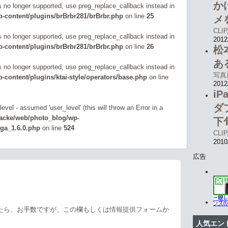
か
is no longer supported, use preg_replace_callback instead in
-content/plugins/brBrbr281/brBrbr.php
on line
25
メ
CLIP
is no longer supported, use preg_replace_callback instead in
2012
-content/plugins/brBrbr281/brBrbr.php
on line
26
松
あ
is no longer supported, use preg_replace_callback instead in
写真
content/plugins/ktai-style/operators/base.php
on line
2012
i
ダ
evel - assumed 'user_level' (this will throw an Error in a
zacke/web/photo_blog/wp-
下
_ga_1.6.0.php
on line
524
CLIP
2010
広告
たら、お手数ですが、この欄もしくは
情報提供フォーム
か
人気エン