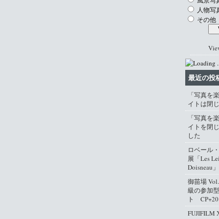
風景写
人物写
その他
Vie
最近の投
「写真を
イトは閉
「写真を
イトを閉
した
ロベール
展「Les Lei
Doisneau」
御苗場 Vo
級の参加
ト CP+2
FUJIFIL