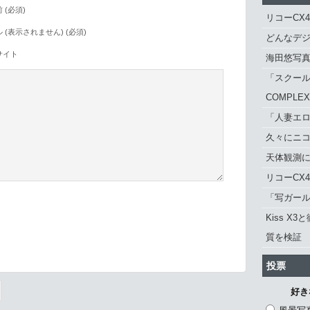
 (必須)
リコーCX
 (表示されません) (必須)
どんなデジ
サイト
海田悠写
「スクール
COMPLE
「人妻エロ
久々にニ
天体観測に「
リコーCX
「写ガール 
Kiss X3
質を検証
。
投票
好き