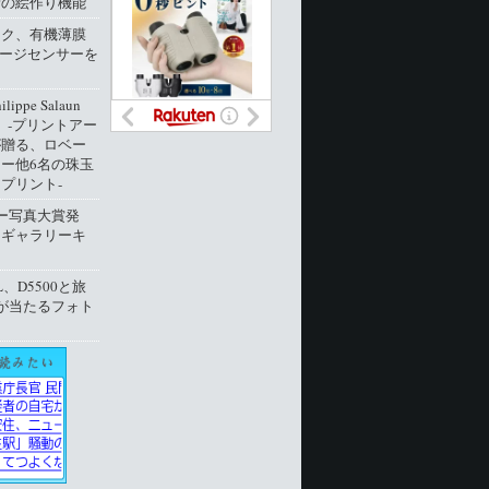
新の絵作り機能
ック、有機薄膜
メージセンサーを
ippe Salaun
ion」‐プリントアー
が贈る、ロベー
ー他6名の珠玉
プリント‐
ー写真大賞発
トギャラリーキ
L、D5500と旅
が当たるフォト
ト