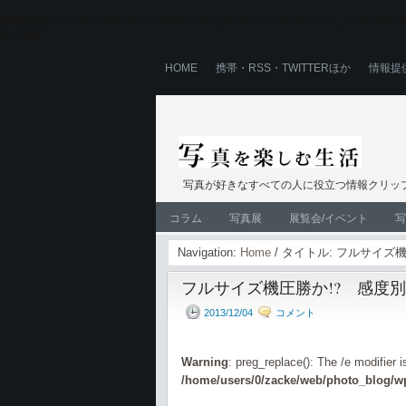
Warning
: Use of undefined constant user_level - assumed 'user_level' (this wi
line
524
HOME
携帯・RSS・TWITTERほか
情報提
写真が好きなすべての人に役立つ情報クリップ
コラム
写真展
展覧会/イベント
写
Navigation:
Home
/ タイトル: フルサイ
フルサイズ機圧勝か!? 感度
2013/12/04
コメント
Warning
: preg_replace(): The /e modifier 
/home/users/0/zacke/web/photo_blog/wp