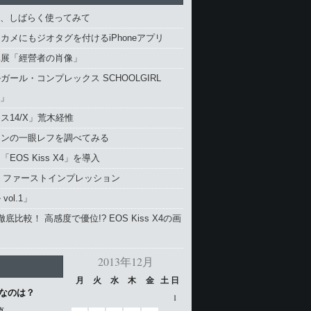
4、しばらく使ってみて
カメにもジオタグを付けるiPhoneアプリ
真展「經營者の肖像」
ガール・コンプレックス SCHOOLGIRL
X」
ス14/X」荒木経惟
コンの一眼レフを調べてみる
EOS Kiss X4」を導入
4 ファーストインプレッション
vol.1」
と徹底比較！ 高感度で優位!? EOS Kiss X4の画
2013年12月
月
火
水
木
金
土
日
なのは？
1