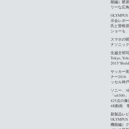
能編）硬
リーな広
OLYMPUS
示会レポ
氏と曽根
ショーも
スマホの
ナソニッ
生越文明写真
Tokyo, Yok
2015“Buil
サッカー
ナー2016
ッセル神
ソニー、A
「α630
425点の
4K動画 
新製品レ
OLYMPUS
機能編）